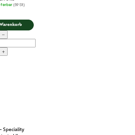
eferbar
(59 St)
 Warenkorb
−
+
 Speciality