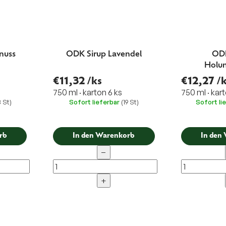
nuss
ODK Sirup Lavendel
ODK
Holun
€11,32
/ks
€12,27
/
750 ml · karton 6 ks
750 ml · kart
8 St)
Sofort lieferbar
(19 St)
Sofort li
rb
In den Warenkorb
In den
−
+