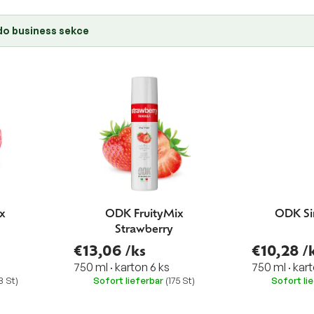
 do business sekce
x
ODK FruityMix
ODK Sir
Strawberry
€13,06
/ks
€10,28
/
750 ml · karton 6 ks
750 ml · kart
3 St)
Sofort lieferbar
(175 St)
Sofort li