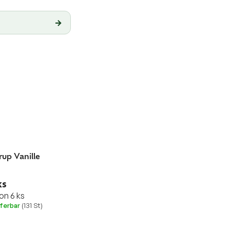
→
up Vanille
ks
on 6 ks
eferbar
(131 St)