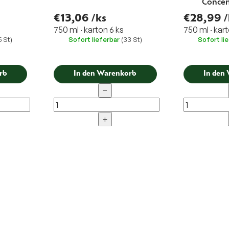
Concen
€13,06
/ks
€28,99
/
750 ml · karton 6 ks
750 ml · kart
5 St)
Sofort lieferbar
(33 St)
Sofort li
rb
In den Warenkorb
In den
−
+