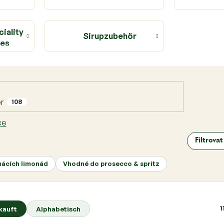
iality
Sirupzubehör
tes
r
108
ce
Filtrova
ácích limonád
Vhodné do prosecco & spritz
1
kauft
Alphabetisch