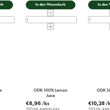
rb
In den Warenkorb
In den
−
+
x
ODK 100% Lemon
ODK Si
Juice
€8,96
/ks
€10,28
/
750 ml · karton 6 ks
750 ml · kart