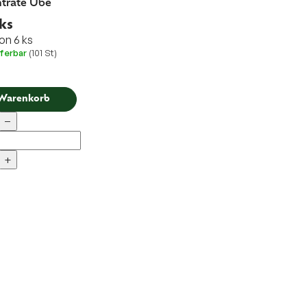
trate Ube
ks
on 6 ks
eferbar
(101 St)
 Warenkorb
−
+