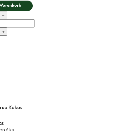
 Warenkorb
−
+
rup Kokos
ks
on 6 ks