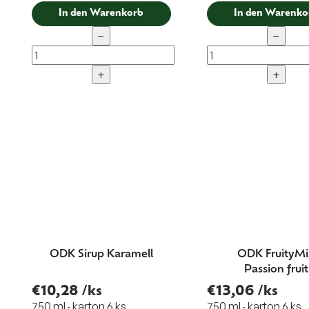
In den Warenkorb
In den Warenko
−
−
+
+
ODK Sirup Karamell
ODK FruityMi
Passion fruit
€10,28
/ks
€13,06
/ks
750 ml · karton 6 ks
750 ml · karton 6 ks