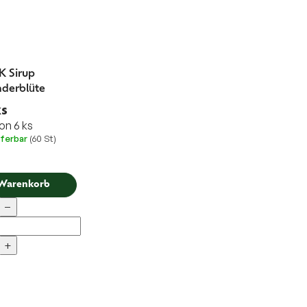
 Sirup
derblüte
ks
on 6 ks
eferbar
(60 St)
 Warenkorb
−
+