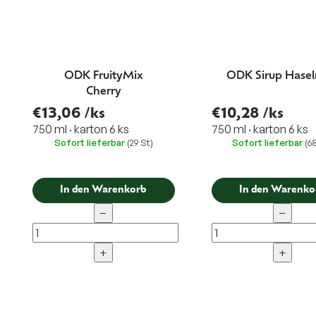
ODK FruityMix
ODK Sirup Hasel
Cherry
€13,06
/ks
€10,28
/ks
750 ml · karton 6 ks
750 ml · karton 6 ks
Sofort lieferbar
(29 St)
Sofort lieferbar
(6
In den Warenkorb
In den Warenko
−
−
+
+