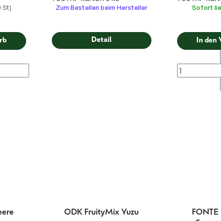
0 St)
Zum Bestellen beim Hersteller
Sofort li
Detail
rb
In den
eere
ODK FruityMix Yuzu
FONTE -