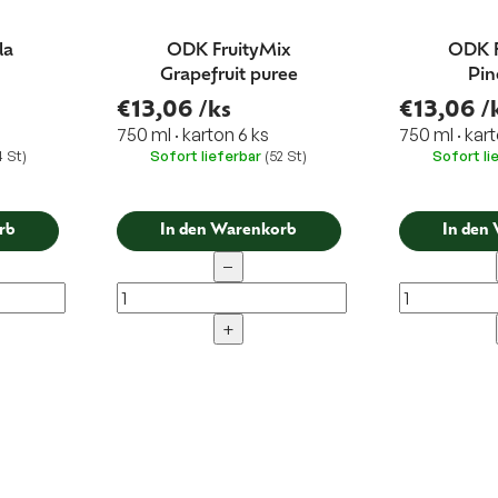
la
ODK FruityMix
ODK F
Grapefruit puree
Pin
€13,06
/ks
€13,06
/
750 ml · karton 6 ks
750 ml · kart
4 St)
Sofort lieferbar
(52 St)
Sofort li
rb
In den Warenkorb
In den
−
+