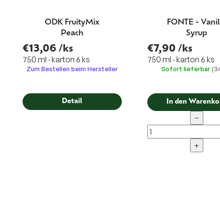
ODK FruityMix
FONTE - Vanil
Peach
Syrup
€13,06
/ks
€7,90
/ks
750 ml · karton 6 ks
750 ml · karton 6 ks
Zum Bestellen beim Hersteller
Sofort lieferbar
(3
Detail
In den Warenko
−
+