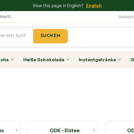
View this page in English?
English
e MwSt.
SUCHEN
tcha
Heiße Schokolade
Instantgetränke
G
ps
ODK - Eistee
OD