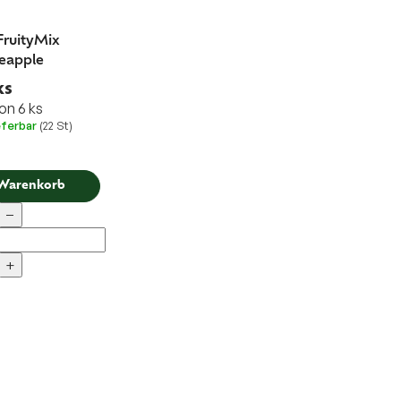
ruityMix
eapple
ks
on 6 ks
eferbar
(22 St)
 Warenkorb
−
+