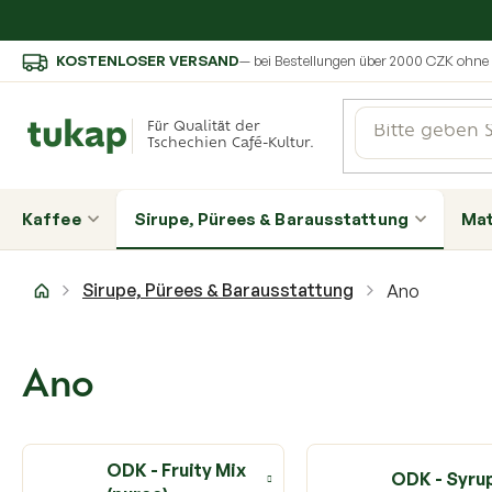
Zum
KOSTENLOSER VERSAND
— bei Bestellungen über 2000 CZK ohn
Inhalt
springen
Für Qualität der
Tschechien Café-Kultur.
Kaffee
Sirupe, Pürees & Barausstattung
Ma
Startseite
Sirupe, Pürees & Barausstattung
Ano
Ano
ODK - Fruity Mix
ODK - Syru