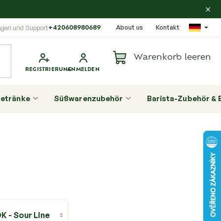
×
+420608980689
About us
Kontakt
Warenkorb leeren
Warenkorb
etränke
Süßwarenzubehör
Barista-Zubehör & 
S
e
i
t
e
n
K - Sour Line