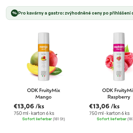
t
d
e
u
%
Pro kavárny a gastro: zvýhodněné ceny po přihlášení
k
t
s
o
r
t
i
e
r
u
n
g
ODK FruityMix
ODK FruityMi
Mango
Raspberry
€13,06
/ks
€13,06
/ks
750 ml · karton 6 ks
750 ml · karton 6 ks
Sofort lieferbar
(181 St)
Sofort lieferbar
(18