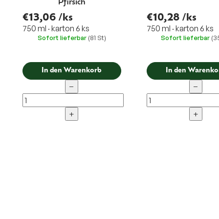
Pfirsich
€13,06
/ks
€10,28
/ks
750 ml · karton 6 ks
750 ml · karton 6 ks
Sofort lieferbar
(81 St)
Sofort lieferbar
(3
In den Warenkorb
In den Warenko
−
−
+
+