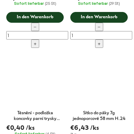
Sofort lieferbar
(25 St)
Sofort lieferbar
(29 St)
In den Warenkorb
In den Warenkorb
−
−
+
+
Těsnění - podložka
Sítko do páky 7g
koncovky parní trysky
jednoporcové 58 mm H.24
Astoria 1 ks
€0,40
/ks
€6,43
/ks
Sofort lieferbar
(4 St)