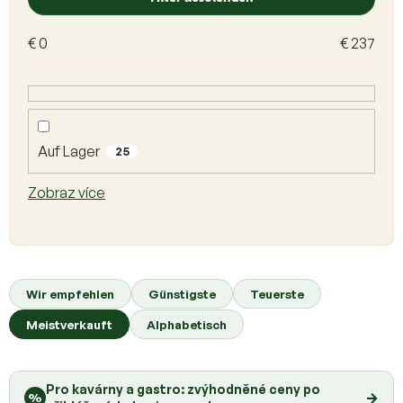
s
t
€
0
€
237
e
d
e
r
P
r
Auf Lager
25
o
d
Zobraz více
u
k
t
e
P
r
Wir empfehlen
Günstigste
Teuerste
o
Meistverkauft
Alphabetisch
d
u
k
Pro kavárny a gastro: zvýhodněné ceny po
t
→
%