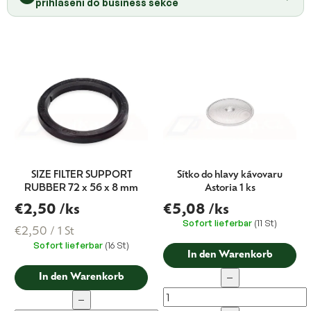
přihlášení do business sekce
s
o
r
t
i
e
r
u
n
g
SIZE FILTER SUPPORT
Sítko do hlavy kávovaru
RUBBER 72 x 56 x 8 mm
Astoria 1 ks
€2,50
/ks
€5,08
/ks
Sofort lieferbar
(11 St)
Verkaufspreis:
€2,50 / 1 St
Sofort lieferbar
(16 St)
In den Warenkorb
−
In den Warenkorb
−