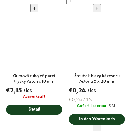
+
+
Gumová rukojeť parní
Šroubek hlavy kávovaru
trysky Astoria 10 mm
Astoria 5 x 20 mm
€2,15
/ks
€0,24
/ks
Ausverkauft
Verkaufspreis:
€0,24 / 1 St
Sofort lieferbar
(5 St)
Detail
In den Warenkorb
−