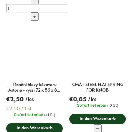
−
+
Těsnění hlavy kávovaru
CMA - STEEL FLAT SPRING
Astoria - vyšší 72 x 56 x 8,5
FOR KNOB
mm
€2,50
/ks
€0,65
/ks
Sofort lieferbar
(10 St)
Verkaufspreis:
€2,50 / 1 St
Sofort lieferbar
(41 St)
In den Warenkorb
−
In den Warenkorb