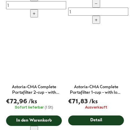
−
+
+
Astoria-CMA Complete
Astoria-CMA Complete
Portafilter 2-cup - with
Portafilter 1-cup - with logo
logo 58 mm
58 mm
€72,96
/ks
€71,83
/ks
Sofort lieferbar
(1 St)
Ausverkauft
Detail
In den Warenkorb