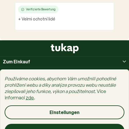
Verifizierte Bewertung
+ Velmi ochotní lidé
F
u
ß
Zum Einkauf
z
e
Über uns
i
Používáme cookies, abychom Vám umožnili pohodlné
l
Prais Family
prohlížení webu a díky analýze provozu webu neustále
e
zlepšovali jeho funkce, výkon a použitelnost.
Více
informací
zde
.
Einstellungen
Copyright 2026
tukap.cz
. Alle Rechte vorbehalten.
Cookie-Einstellungen
ändern
Erstellt von Shoptet Premium