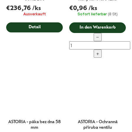
€236,76
/ks
€0,96
/ks
Ausverkauft
Sofort lieferbar
(8 St)
Detail
In den Warenkorb
−
+
ASTORIA - páka bez dna 58
ASTORIA - Ochranná
mm
příruba ventilu