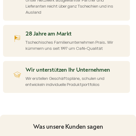
e
Lieferanten reicht über ganz Tschechien und ins
d
Ausland
e
r
L
i
28 Jahre am Markt
s
Tschechisches Familienunternehmen Prais. Wir
t
kümmern uns seit 1997 um Café-Qualität
e
Wir unterstützen Ihr Unternehmen
Wir erstellen Geschäftspläne, schulen und
entwickeln individuelle Produktportfolios
Was unsere Kunden sagen