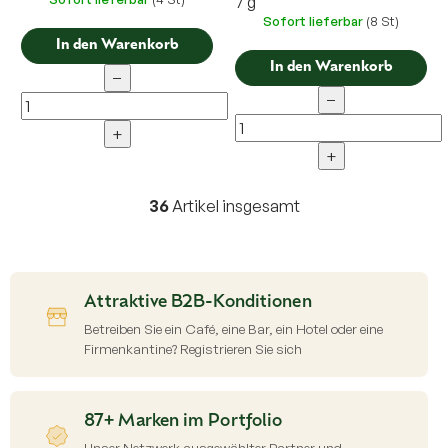
7 g
Sofort lieferbar
(8 St)
In den Warenkorb
In den Warenkorb
−
−
+
+
36
Artikel insgesamt
S
t
e
u
e
Attraktive B2B-Konditionen
r
e
Betreiben Sie ein Café, eine Bar, ein Hotel oder eine
l
Firmenkantine? Registrieren Sie sich
e
m
e
87+ Marken im Portfolio
n
t
Unser Netzwerk ausgewählter Partner und