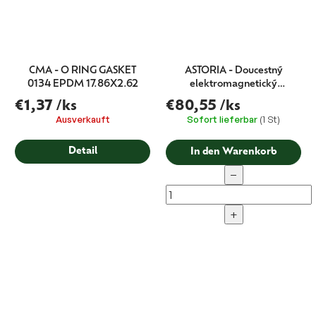
CMA - O RING GASKET
ASTORIA - Doucestný
0134 EPDM 17.86X2.62
elektromagnetický
solenoidový ventil pro výdej
€1,37
/ks
€80,55
/ks
vody 230V 9W
Ausverkauft
Sofort lieferbar
(1 St)
Detail
In den Warenkorb
−
+