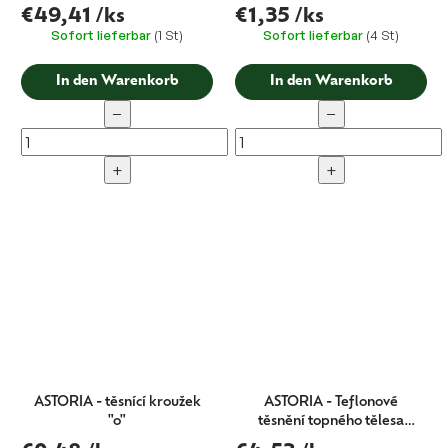
€49,41
/ks
€1,35
/ks
Sofort lieferbar
(1 St)
Sofort lieferbar
(4 St)
In den Warenkorb
In den Warenkorb
−
−
+
+
ASTORIA - těsnící kroužek
ASTORIA - Teflonové
"o"
těsnění topného tělesa
boileru 58x43x2