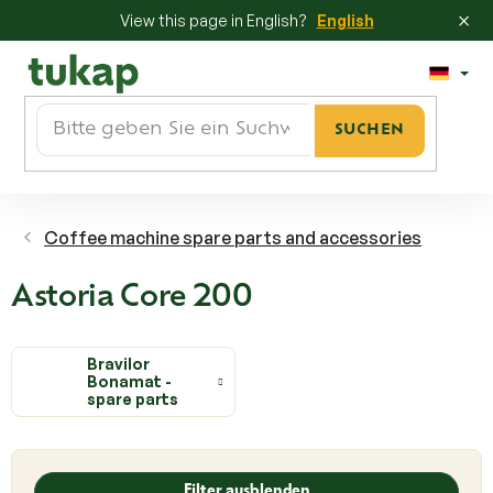
×
View this page in English?
English
Zum
Inhalt
springen
SUCHEN
Coffee machine spare parts and accessories
Astoria Core 200
Bravilor
Bonamat -
spare parts
L
i
Filter ausblenden