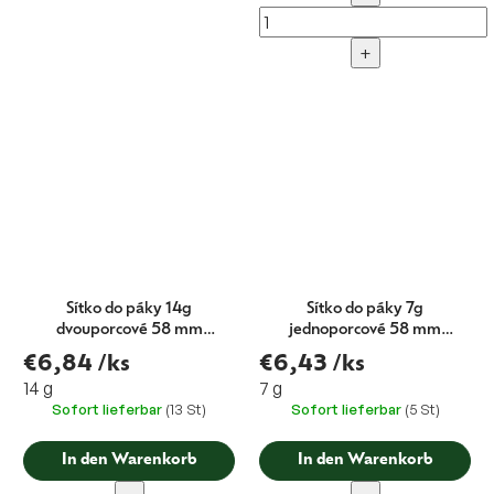
+
Sítko do páky 14g
Sítko do páky 7g
dvouporcové 58 mm
jednoporcové 58 mm
H.24,5
H.19,5
€6,84
/ks
€6,43
/ks
14 g
7 g
Sofort lieferbar
(13 St)
Sofort lieferbar
(5 St)
In den Warenkorb
In den Warenkorb