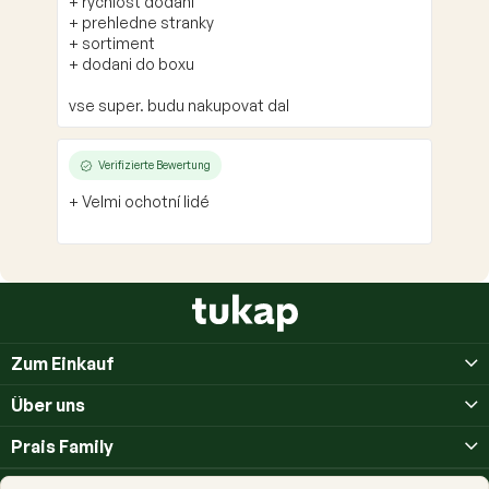
+ rychlost dodani
+ prehledne stranky
+ sortiment
+ dodani do boxu
vse super. budu nakupovat dal
Verifizierte Bewertung
+ Velmi ochotní lidé
F
u
ß
Zum Einkauf
z
e
Über uns
i
l
Prais Family
e