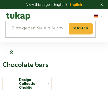
×
View this page in English?
English
Zum
Inhalt
springen
SUCHEN
Startseite
Chocolate bars
Design
Collection -
Choklid