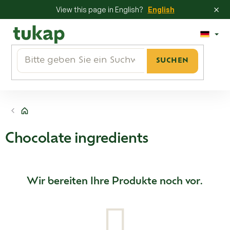
×
View this page in English?
English
Zum
Inhalt
springen
SUCHEN
Startseite
Chocolate ingredients
Wir bereiten Ihre Produkte noch vor.