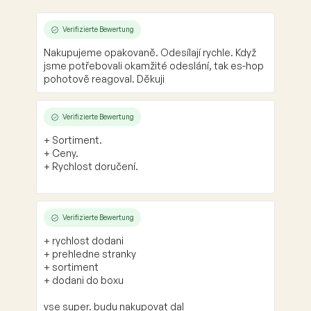
Verifizierte Bewertung
Nakupujeme opakovaně. Odesílají rychle. Když
jsme potřebovali okamžité odeslání, tak es-hop
pohotově reagoval. Děkuji
Verifizierte Bewertung
+ Sortiment.
+ Ceny.
+ Rychlost doručení.
Verifizierte Bewertung
+ rychlost dodani
+ prehledne stranky
+ sortiment
+ dodani do boxu
vse super. budu nakupovat dal