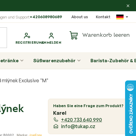
×
+420608980689
About us
Kontakt
Warenkorb leeren
Warenkorb
etränke
Süßwarenzubehör
Barista-Zubehör & 
 mlýnek Exclusive "M"
S
e
Haben Sie eine Frage zum Produkt?
lýnek
i
Karel
t
+420 733 640 990
e
info@tukap.cz
n
r:
B0002
Marke:
JoeFrex