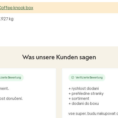
Coffee knock box
7.927 kg
Was unsere Kunden sagen
fizierte Bewertung
Verifizierte Bewertung
ment.
+ rychlost dodani
+ prehledne stranky
ost doručení.
+ sortiment
+ dodani do boxu
vse super. budu nakupovat 