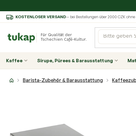
Zum
KOSTENLOSER VERSAND
— bei Bestellungen über 2000 CZK ohn
Inhalt
springen
Für Qualität der
Tschechien Café-Kultur.
Kaffee
Sirupe, Pürees & Barausstattung
Ma
Startseite
Barista-Zubehör & Barausstattung
Kaffeezub