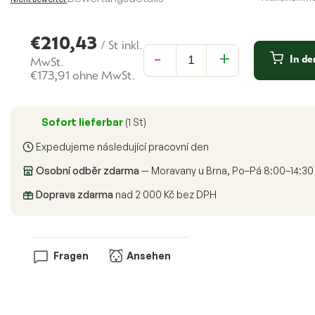
durchschnittliche
Produktbewertung
ist
0,0
€210,43
/ St
inkl.
von
In d
5
MwSt.
Sternen.
€173,91 ohne MwSt.
Verkaufspreis:
Sofort lieferbar
(1 St)
Expedujeme následující pracovní den
Osobní odběr zdarma
— Moravany u Brna, Po–Pá 8:00–14:30
Doprava zdarma
nad 2 000 Kč bez DPH
Fragen
Ansehen