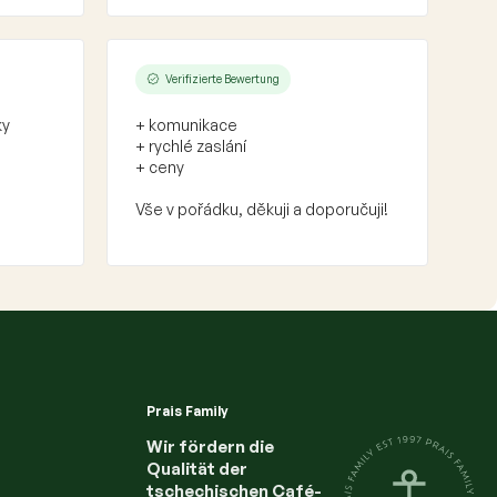
Verifizierte Bewertung
ky
+ komunikace
+ rychlé zaslání
+ ceny
Vše v pořádku, děkuji a doporučuji!
Prais Family
Wir fördern die
Qualität der
tschechischen Café-