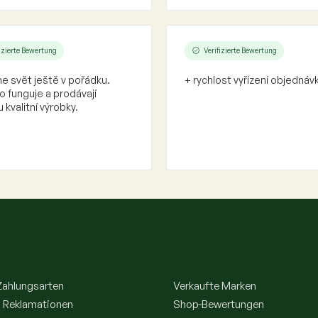
fizierte Bewertung
Verifizierte Bewertung
e svět ještě v pořádku.
+ rychlost vyřízení objednáv
 funguje a prodávají
 kvalitní výrobky.
Zahlungsarten
Verkaufte Marken
 Reklamationen
Shop-Bewertungen