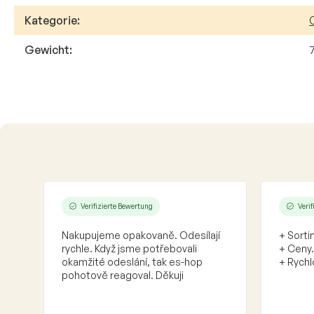
Kategorie
:
Gewicht
:
Verifizierte Bewertung
Veri
Nakupujeme opakovaně. Odesílají
+ Sorti
rychle. Když jsme potřebovali
+ Ceny.
okamžité odeslání, tak es-hop
+ Rychl
pohotově reagoval. Děkuji