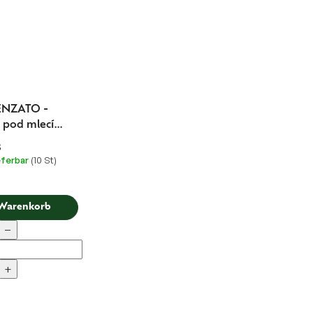
ENZATO -
 pod mlecí
ameny
s
eferbar
(10 St)
 Warenkorb
−
+