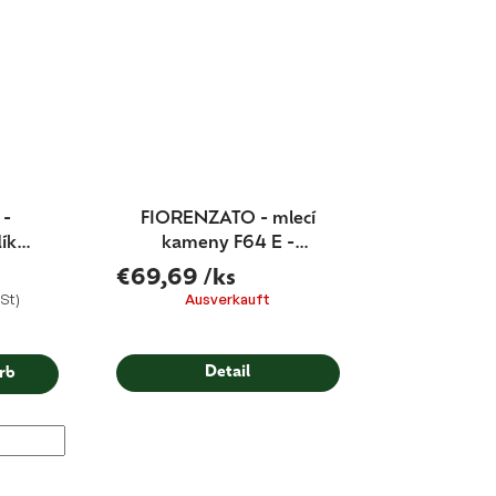
 -
FIORENZATO - mlecí
lík
kameny F64 E -
M340 ocel - MADE
€69,69
/ks
IN FIORENZATO
 St)
Ausverkauft
Detail
rb