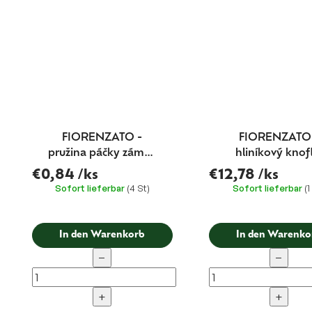
FIORENZATO -
FIORENZATO
pružina páčky zámku
hliníkový knof
mletí
vypínače
€0,84
/ks
€12,78
/ks
Sofort lieferbar
(4 St)
Sofort lieferbar
(1
In den Warenkorb
In den Warenko
−
−
+
+