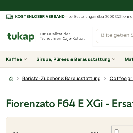
Zum
KOSTENLOSER VERSAND
— bei Bestellungen über 2000 CZK ohn
Inhalt
springen
Für Qualität der
Tschechien Café-Kultur.
Kaffee
Sirupe, Pürees & Barausstattung
Ma
Startseite
Barista-Zubehör & Barausstattung
Coffee gr
Fiorenzato F64 E XGi - Ersa
L
i
s