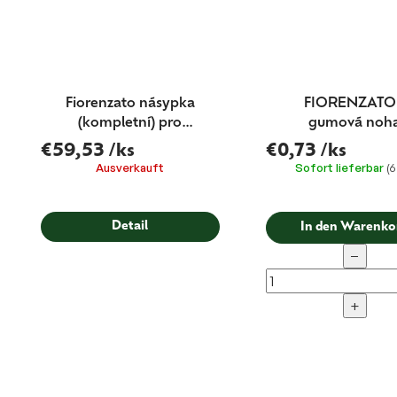
Fiorenzato násypka
FIORENZATO
(kompletní) pro
gumová noh
mlýnky F64 a F5
o19x13mm
€59,53
/ks
€0,73
/ks
Ausverkauft
Sofort lieferbar
(6
Detail
In den Warenko
−
+