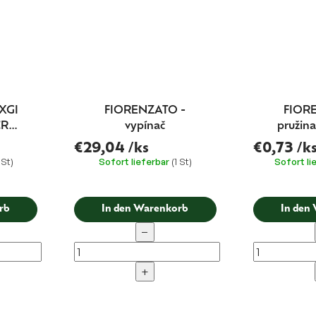
XGI
FIORENZATO -
FIOR
CRO
vypínač
pružina
k
€29,04
/ks
€0,73
/k
 St)
Sofort lieferbar
(1 St)
Sofort li
rb
In den Warenkorb
In den
−
+