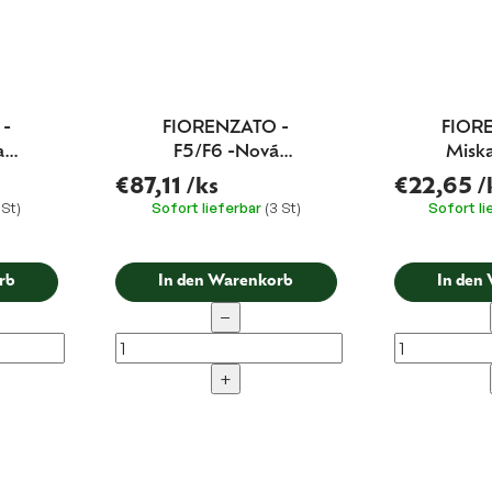
 -
FIORENZATO -
FIOR
a
F5/F6 -Nová
Miska
násypka (kompletní)
€87,11
/ks
€22,65
/
pro mlýnky F64 a F5
 St)
Sofort lieferbar
(3 St)
Sofort l
rb
In den Warenkorb
In den
−
+