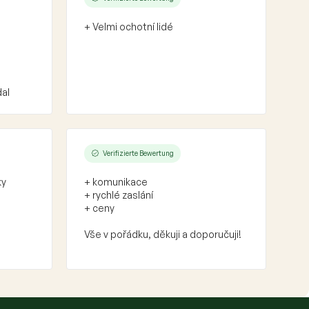
+ Velmi ochotní lidé
dal
Verifizierte Bewertung
ky
+ komunikace
+ rychlé zaslání
+ ceny
Vše v pořádku, děkuji a doporučuji!