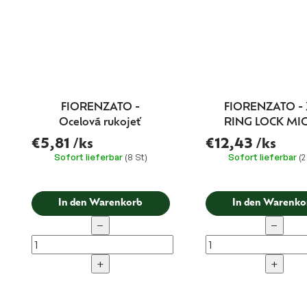
FIORENZATO -
FIORENZATO - 
Ocelová rukojeť
RING LOCK MI
SWITCH
€5,81
/ks
€12,43
/ks
Sofort lieferbar
(8 St)
Sofort lieferbar
(2
In den Warenkorb
In den Warenko
−
−
+
+