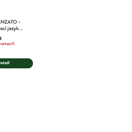
ENZATO -
rací jazyk
ky mlýnku
s
verkauft
etail