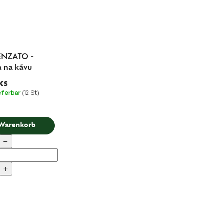
ENZATO -
 na kávu
ks
ieferbar
(12 St)
 Warenkorb
−
+