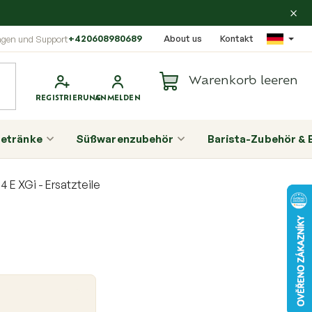
×
+420608980689
About us
Kontakt
Warenkorb leeren
Warenkorb
etränke
Süßwarenzubehör
Barista-Zubehör & 
4 E XGi - Ersatzteile
S
e
i
t
e
n