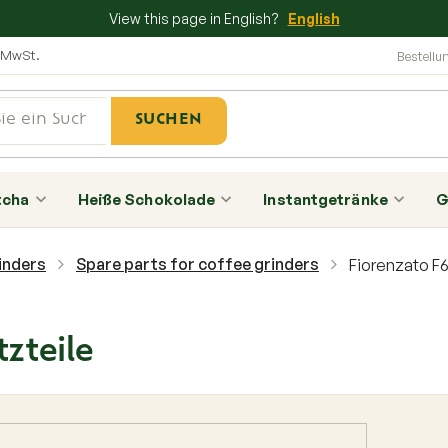
View this page in English?
English
e MwSt.
SUCHEN
tcha
Heiße Schokolade
Instantgetränke
G
inders
Spare parts for coffee grinders
Fiorenzato F6
tzteile