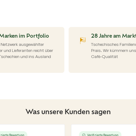
S
t
e
u
e
Marken im Portfolio
28 Jahre am Mark
r
 Netzwerk ausgewählter
Tschechisches Familie
e
r und Lieferanten reicht über
Prais. Wir kümmern uns 
l
Tschechien und ins Ausland
Café-Qualität
e
m
e
n
t
e
d
e
r
L
Was unsere Kunden sagen
i
s
t
e
fizierte Bewertung
Verifizierte Bewertung