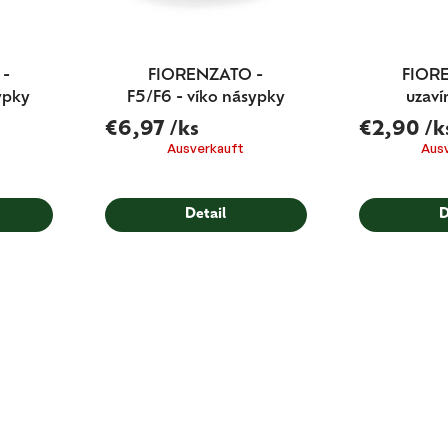
 -
FIORENZATO -
FIOR
ypky
F5/F6 - víko násypky
uzaví
násyp
€6,97
/ks
€2,90
/k
Ausverkauft
Aus
Detail
D