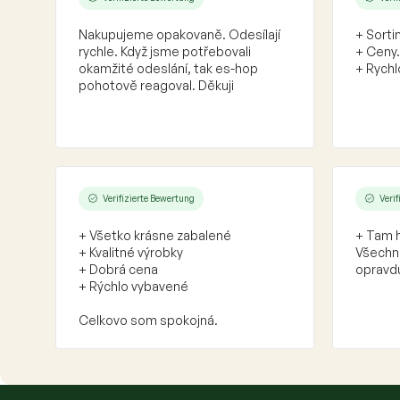
Nakupujeme opakovaně. Odesílají
+ Sorti
rychle. Když jsme potřebovali
+ Ceny.
okamžité odeslání, tak es-hop
+ Rychl
pohotově reagoval. Děkuji
Verifizierte Bewertung
Veri
+ Všetko krásne zabalené
+ Tam h
+ Kvalitné výrobky
Všechno
+ Dobrá cena
opravdu
+ Rýchlo vybavené
Celkovo som spokojná.
F