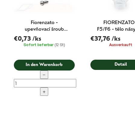
r
u
n
g
Fiorenzato -
FIORENZATO
upevňovací šroub
F5/F6 - tělo nás
mlecích kamenů 1 ks
€0,73
/ks
€37,76
/ks
Sofort lieferbar
(12 St)
Ausverkauft
Detail
In den Warenkorb
−
+