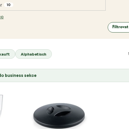
r
10
ce
Filtrova
kauft
Alphabetisch
 do business sekce