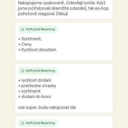
Nakupujeme opakovaně. Odesílají rychle. Když
jsme potřebovali okamžité odeslání, tak es-hop
pohotově reagoval. Děkuji
Verifizierte Bewertung
+ Sortiment.
+ Ceny.
+ Rychlost doručení.
Verifizierte Bewertung
+ rychlost dodani
+ prehledne stranky
+ sortiment
+ dodani do boxu
vse super. budu nakupovat dal
Verifizierte Bewertung