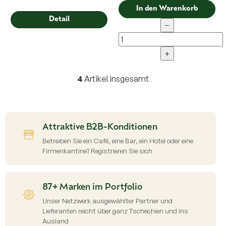
In den Warenkorb
Detail
−
+
4
Artikel insgesamt
S
t
e
u
e
Attraktive B2B-Konditionen
r
e
Betreiben Sie ein Café, eine Bar, ein Hotel oder eine
l
Firmenkantine? Registrieren Sie sich
e
m
e
87+ Marken im Portfolio
n
t
Unser Netzwerk ausgewählter Partner und
e
Lieferanten reicht über ganz Tschechien und ins
d
Ausland