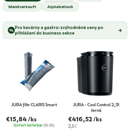
o
r
Meistverkauft
Alphabetisch
d
P
u
r
k
o
Pro kavárny a gastro: zvýhodněné ceny po
t
→
%
d
přihlášení do business sekce
s
u
o
k
r
t
t
e
i
e
r
u
n
g
JURA filtr CLARIS Smart
JURA - Cool Control 2,5l
černá
€15,84
/ks
€416,52
/ks
Sofort lieferbar
(10 St)
2,5 l