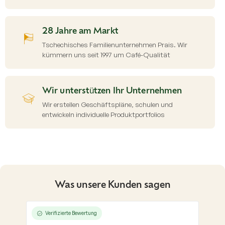
e
r
L
i
28 Jahre am Markt
s
Tschechisches Familienunternehmen Prais. Wir
t
kümmern uns seit 1997 um Café-Qualität
e
Wir unterstützen Ihr Unternehmen
Wir erstellen Geschäftspläne, schulen und
entwickeln individuelle Produktportfolios
Was unsere Kunden sagen
Verifizierte Bewertung