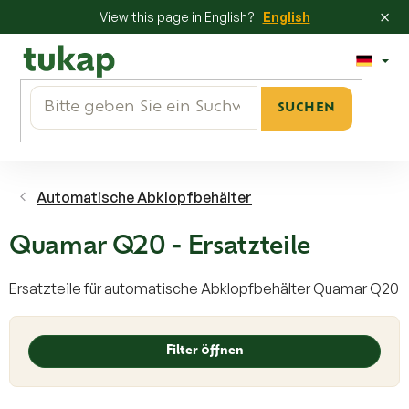
×
View this page in English?
English
Zum
Inhalt
springen
SUCHEN
Automatische Abklopfbehälter
Quamar Q20 - Ersatzteile
Ersatzteile für automatische Abklopfbehälter Quamar Q20
L
i
Filter öffnen
s
t
e