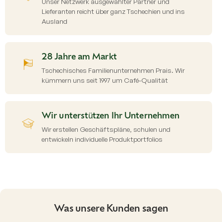
Unser Netzwerk ausgewählter Partner und
e
Lieferanten reicht über ganz Tschechien und ins
d
Ausland
e
r
L
i
28 Jahre am Markt
s
Tschechisches Familienunternehmen Prais. Wir
t
kümmern uns seit 1997 um Café-Qualität
e
Wir unterstützen Ihr Unternehmen
Wir erstellen Geschäftspläne, schulen und
entwickeln individuelle Produktportfolios
Was unsere Kunden sagen