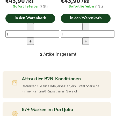
€43,90
/ks
€43,90
/ks
Sofort lieferbar
(9 St)
Sofort lieferbar
(1 St)
In den Warenkorb
In den Warenkorb
−
−
+
+
2
Artikel insgesamt
S
t
e
u
e
Attraktive B2B-Konditionen
r
e
Betreiben Sie ein Café, eine Bar, ein Hotel oder eine
l
Firmenkantine? Registrieren Sie sich
e
m
e
87+ Marken im Portfolio
n
t