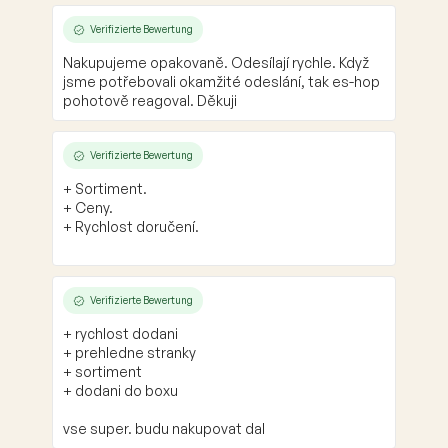
Verifizierte Bewertung
Nakupujeme opakovaně. Odesílají rychle. Když
jsme potřebovali okamžité odeslání, tak es-hop
pohotově reagoval. Děkuji
Verifizierte Bewertung
+ Sortiment.
+ Ceny.
+ Rychlost doručení.
Verifizierte Bewertung
+ rychlost dodani
+ prehledne stranky
+ sortiment
+ dodani do boxu
vse super. budu nakupovat dal