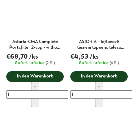
Astoria-CMA Complete
ASTORIA - Teflonové
Portafilter 2-cup - without
těsnění topného tělesa
logo
boileru 58x43x2
€68,70
/ks
€4,53
/ks
Sofort lieferbar
(2 St)
Sofort lieferbar
(6 St)
In den Warenkorb
In den Warenkorb
−
−
+
+