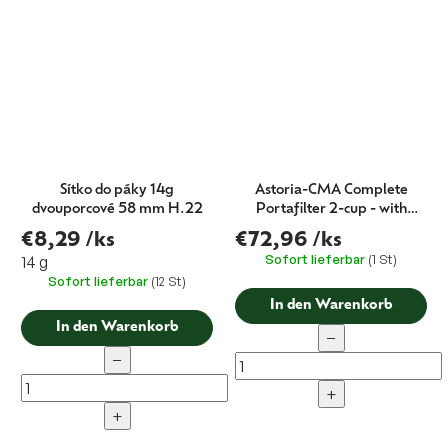
Sítko do páky 14g
Astoria-CMA Complete
dvouporcové 58 mm H.22
Portafilter 2-cup - with
logo 58 mm
€8,29
/ks
€72,96
/ks
Sofort lieferbar
(1 St)
14 g
Sofort lieferbar
(12 St)
In den Warenkorb
In den Warenkorb
−
−
+
+