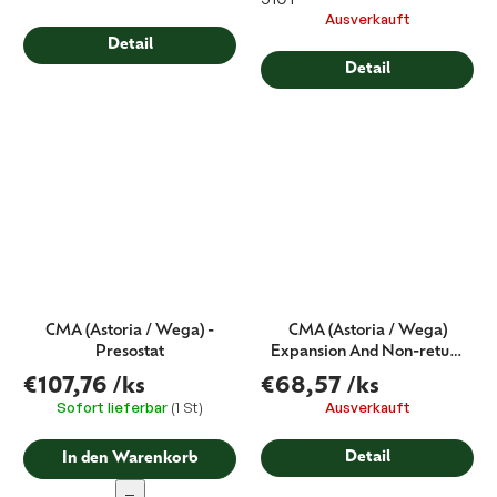
Ausverkauft
Detail
Detail
CMA (Astoria / Wega) -
CMA (Astoria / Wega)
Presostat
Expansion And Non-return
Valve
€107,76
/ks
€68,57
/ks
Sofort lieferbar
(1 St)
Ausverkauft
Detail
In den Warenkorb
−