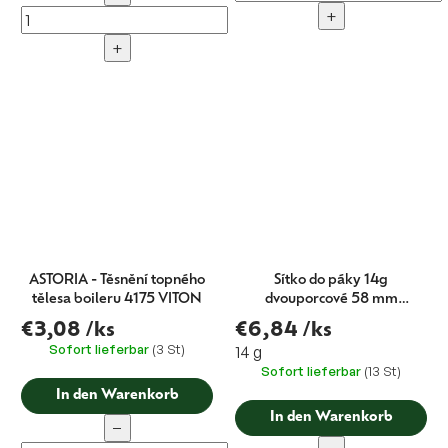
+
+
ASTORIA - Těsnění topného
Sítko do páky 14g
tělesa boileru 4175 VITON
dvouporcové 58 mm
H.24,5
€3,08
/ks
€6,84
/ks
Sofort lieferbar
(3 St)
14 g
Sofort lieferbar
(13 St)
In den Warenkorb
In den Warenkorb
−