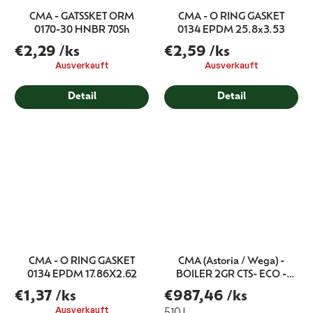
CMA - GATSSKET ORM
CMA - O RING GASKET
0170-30 HNBR 70Sh
0134 EPDM 25.8x3.53
€2,29
/ks
€2,59
/ks
Ausverkauft
Ausverkauft
Detail
Detail
CMA - O RING GASKET
CMA (Astoria / Wega) -
0134 EPDM 17.86X2.62
BOILER 2GR CTS- ECO -
D.80 CW510L
€1,37
/ks
€987,46
/ks
Ausverkauft
510 l