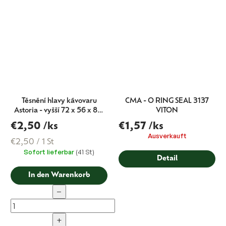
Těsnění hlavy kávovaru
CMA - O RING SEAL 3137
Astoria - vyšší 72 x 56 x 8,5
VITON
mm
€2,50
/ks
€1,57
/ks
Ausverkauft
Verkaufspreis:
€2,50 / 1 St
Sofort lieferbar
(41 St)
Detail
In den Warenkorb
−
+