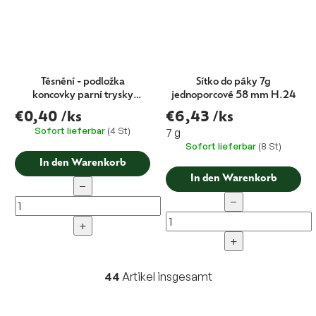
Těsnění - podložka
Sítko do páky 7g
koncovky parní trysky
jednoporcové 58 mm H.24
Astoria 1 ks
€0,40
/ks
€6,43
/ks
Sofort lieferbar
(4 St)
7 g
Sofort lieferbar
(8 St)
In den Warenkorb
In den Warenkorb
−
−
+
+
44
Artikel insgesamt
S
t
e