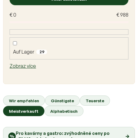
s
t
€
0
€
988
e
d
e
r
P
r
Auf Lager
29
o
d
Zobraz více
u
k
t
e
P
r
Wir empfehlen
Günstigste
Teuerste
o
Meistverkauft
Alphabetisch
d
u
k
Pro kavárny a gastro: zvýhodněné ceny po
t
→
%