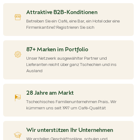
u
e
Attraktive B2B-Konditionen
r
e
Betreiben Sie ein Café, eine Bar, ein Hotel oder eine
l
Firmenkantine? Registrieren Sie sich
e
m
e
87+ Marken im Portfolio
n
t
Unser Netzwerk ausgewählter Partner und
e
Lieferanten reicht über ganz Tschechien und ins
d
Ausland
e
r
L
i
28 Jahre am Markt
s
Tschechisches Familienunternehmen Prais. Wir
t
kümmern uns seit 1997 um Café-Qualität
e
Wir unterstützen Ihr Unternehmen
Wir erstellen Geschäftspläne, schulen und