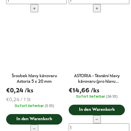
+
+
Šroubek hlavy kávovaru
ASTORIA - Těsnění hlavy
Astoria 5 x 20 mm
kávovaru (pro hlavu
53mm)- 63,2x52x7mm
€0,24
/ks
€14,66
/ks
Sofort lieferbar
(36 St)
Verkaufspreis:
€0,24 / 1 St
Sofort lieferbar
(5 St)
In den Warenkorb
−
In den Warenkorb
−