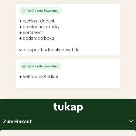
Verifizierte Bewertung
+ rychlost dodani
+ prehledne stranky
+ sortiment
+ dodani do boxu
vse super. budu nakupovat dal
Verifizierte Bewertung
+ Velmi ochotní lidé
F
u
ß
Zum Einkauf
z
e
Über uns
i