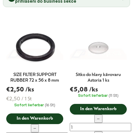
přihlášení do business sekce
s
o
r
t
i
e
r
u
n
g
SIZE FILTER SUPPORT
Sítko do hlavy kávovaru
RUBBER 72 x 56 x 8 mm
Astoria 1 ks
€2,50
/ks
€5,08
/ks
Sofort lieferbar
(11 St)
Verkaufspreis:
€2,50 / 1 St
Sofort lieferbar
(16 St)
In den Warenkorb
−
In den Warenkorb
−