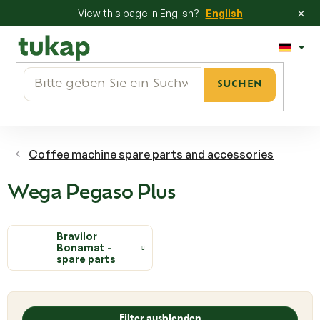
×
View this page in English?
English
Zum
Inhalt
springen
SUCHEN
Coffee machine spare parts and accessories
Wega Pegaso Plus
Bravilor
Bonamat -
spare parts
L
i
Filter ausblenden