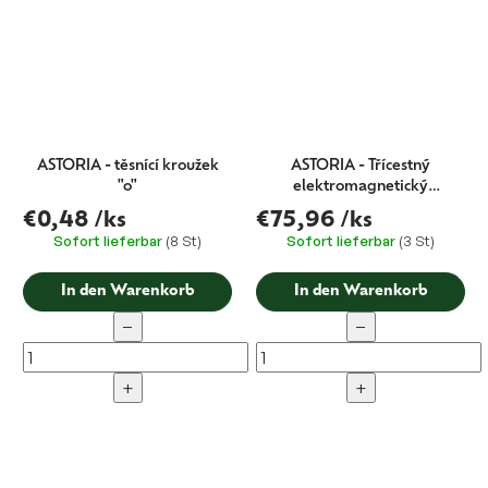
ASTORIA - těsnící kroužek
ASTORIA - Třícestný
"o"
elektromagnetický
solenoidový ventil 230V -
€0,48
/ks
€75,96
/ks
FORMA
Sofort lieferbar
(8 St)
Sofort lieferbar
(3 St)
In den Warenkorb
In den Warenkorb
−
−
+
+