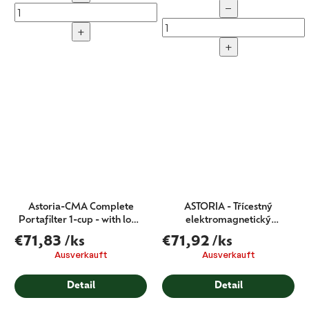
−
+
+
Astoria-CMA Complete
ASTORIA - Třícestný
Portafilter 1-cup - with logo
elektromagnetický
58 mm
solenoidový ventil pro výdej
€71,83
/ks
€71,92
/ks
vody 230V 9W
Ausverkauft
Ausverkauft
Detail
Detail