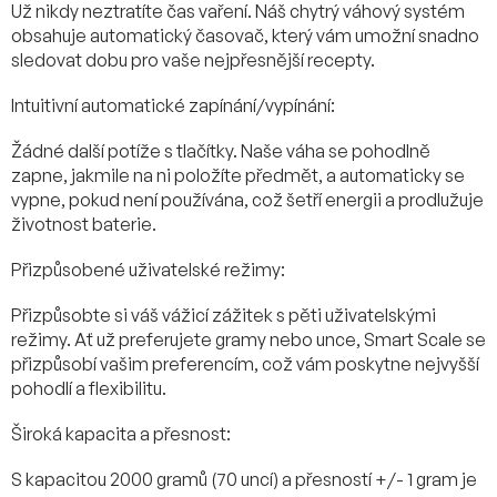
Už nikdy neztratíte čas vaření. Náš chytrý váhový systém
obsahuje automatický časovač, který vám umožní snadno
sledovat dobu pro vaše nejpřesnější recepty.
Intuitivní automatické zapínání/vypínání:
Žádné další potíže s tlačítky. Naše váha se pohodlně
zapne, jakmile na ni položíte předmět, a automaticky se
vypne, pokud není používána, což šetří energii a prodlužuje
životnost baterie.
Přizpůsobené uživatelské režimy:
Přizpůsobte si váš vážicí zážitek s pěti uživatelskými
režimy. Ať už preferujete gramy nebo unce, Smart Scale se
přizpůsobí vašim preferencím, což vám poskytne nejvyšší
pohodlí a flexibilitu.
Široká kapacita a přesnost:
S kapacitou 2000 gramů (70 uncí) a přesností +/- 1 gram je