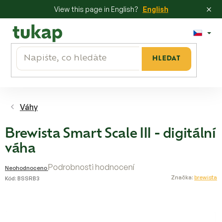
×
View this page in English?
English
Přejít
na
obsah
HLEDAT
Váhy
Brewista Smart Scale III - digitální
váha
Průměrné
Podrobnosti hodnocení
Neohodnoceno
hodnocení
Značka:
brewista
Kód:
BSSRB3
produktu
je
0,0
z