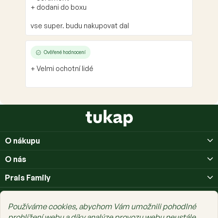
+ dodani do boxu
vse super. budu nakupovat dal
Ověřené hodnocení
+ Velmi ochotní lidé
Z
á
p
O nákupu
a
t
O nás
í
Prais Family
Používáme cookies, abychom Vám umožnili pohodlné
prohlížení webu a díky analýze provozu webu neustále