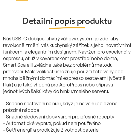
Detailní popis produktu
Náš USB-C dobíjecí chytrý váhový systém je zde, aby
revolučně změnil váš kuchyňský zážitek s jeho inovativními
funkcemi a elegantním designem. Navržen pro excelenci v
espressu, ať už v kavárenském prostředí nebo doma,
Smart Scale III zvládne také bez problémů metodu
přelévání. Malá velikost umožňuje použití této váhy pod
mnoha běžnými domácími espresso sestavami (včetně
Flair) a je také vhodná pro AeroPress nebo přípravu
jednotlivých šálků kávy do hrnku/malého serveru.
- Snadné nastavení na nulu, když je na váhu položena
prázdná nádoba
- Snadné sledování doby vaření pro přesné recepty
- Automatické vypnutí, pokud není používáno
- Šetří energii a prodlužuje životnost baterie