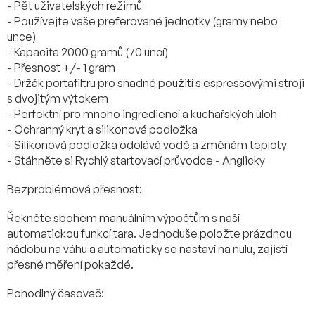
- Pět uživatelských režimů
- Používejte vaše preferované jednotky (gramy nebo
unce)
- Kapacita 2000 gramů (70 uncí)
- Přesnost +/- 1 gram
- Držák portafiltru pro snadné použití s espressovými stroji
s dvojitým výtokem
- Perfektní pro mnoho ingrediencí a kuchařských úloh
- Ochranný kryt a silikonová podložka
- Silikonová podložka odolává vodě a změnám teploty
- Stáhněte si Rychlý startovací průvodce - Anglicky
Bezproblémová přesnost:
Řekněte sbohem manuálním výpočtům s naší
automatickou funkcí tara. Jednoduše položte prázdnou
nádobu na váhu a automaticky se nastaví na nulu, zajistí
přesné měření pokaždé.
Pohodlný časovač: