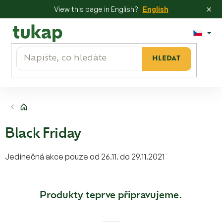
×
View this page in English?
English
Přejít
na
obsah
HLEDAT
Domů
Black Friday
Jedinečná akce pouze od 26.11. do 29.11.2021
Produkty teprve připravujeme.