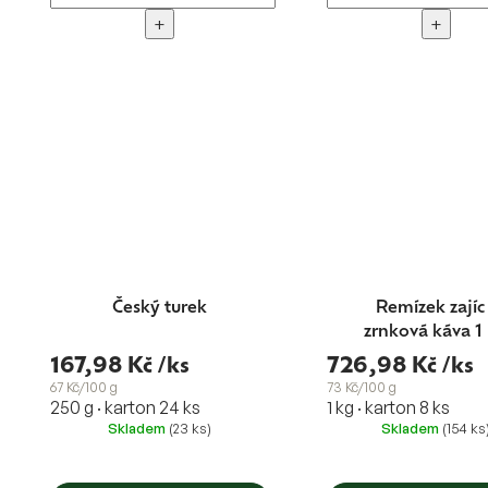
+
+
Český turek
Remízek zajíc
zrnková káva 1
blend Nr.7
167,98 Kč
/ks
726,98 Kč
/ks
67 Kč/100 g
73 Kč/100 g
250 g · karton 24 ks
1 kg · karton 8 ks
Skladem
(23 ks)
Skladem
(154 ks