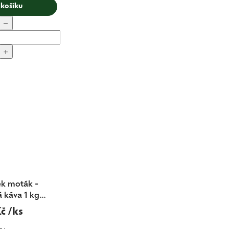
 košíku
−
+
k moták -
 káva 1 kg
nd Nr.4
Kč
/ks