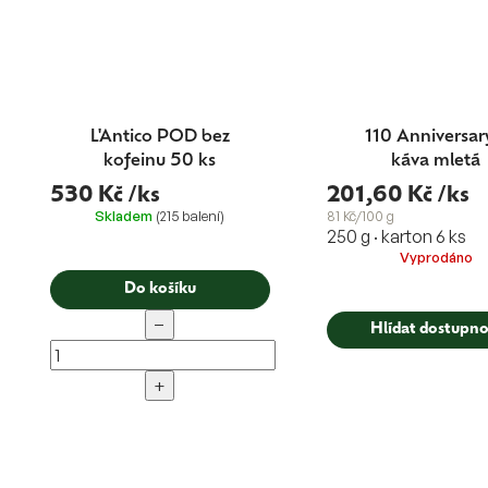
L'Antico POD bez
110 Anniversar
kofeinu 50 ks
káva mletá
530 Kč
/ks
201,60 Kč
/ks
Skladem
(215 balení)
81 Kč/100 g
250 g · karton 6 ks
Vyprodáno
Do košíku
−
Hlídat dostupno
+