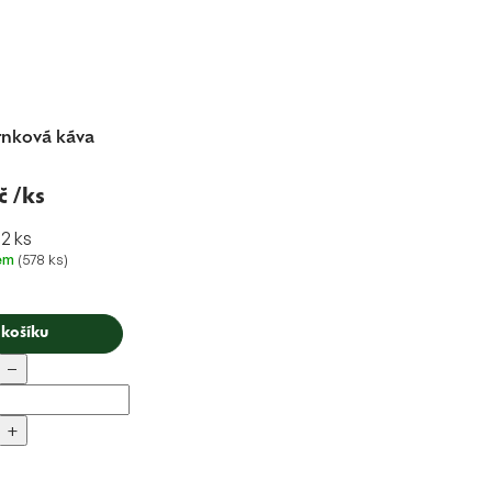
rnková káva
č
/ks
12 ks
dem
(578 ks)
 košíku
−
+