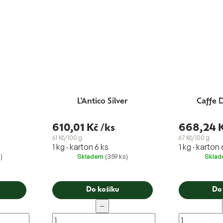
L'Antico Silver
Caffe 
610,01 Kč
/ks
668,24 
61 Kč/100 g
67 Kč/100 g
1 kg · karton 6 ks
1 kg · karton 
)
Skladem
(359 ks)
Skla
Do košíku
Do
−