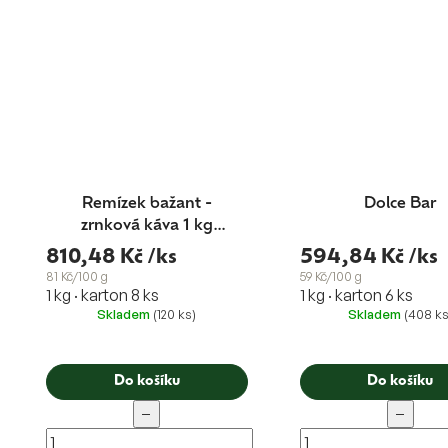
Remízek bažant -
Dolce Bar
zrnková káva 1 kg
blend Nr.1
810,48 Kč
/ks
594,84 Kč
/ks
81 Kč/100 g
59 Kč/100 g
1 kg · karton 8 ks
1 kg · karton 6 ks
Skladem
(120 ks)
Skladem
(408 ks
Do košíku
Do košíku
−
−