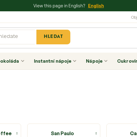
View this page in English?
English
HLEDAT
čokoláda
Instantní nápoje
Nápoje
Cukrovi
offee
San Paulo
Ca