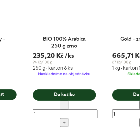
y -
BIO 100% Arabica
Gold - z
250 g zrno
235,20 Kč
/ks
665,71 K
94 Kč/100 g
67 Kč/100 g
250 g · karton 6 ks
1 kg · karton 
Naskladníme na objednávku
Skla
st
Do košíku
Do
−
+