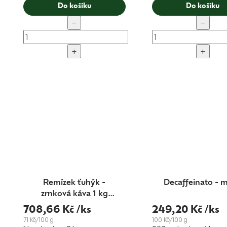
Do košíku
Do košíku
−
−
+
+
Remízek ťuhýk -
Decaffeinato - m
zrnková káva 1 kg
blend Nr.6
708,66 Kč
/ks
249,20 Kč
/ks
71 Kč/100 g
100 Kč/100 g