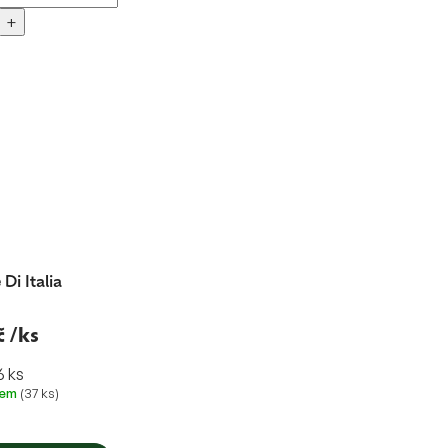
+
 Di Italia
č
/ks
6 ks
dem
(37 ks)