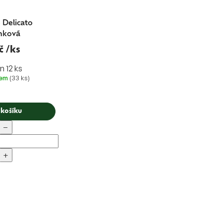
 Delicato
nková
č
/ks
n 12 ks
dem
(33 ks)
 košíku
−
+