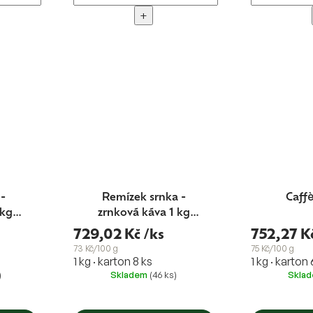
+
 -
Remízek srnka -
Caffè
 kg
zrnková káva 1 kg
blend Nr.3
729,02 Kč
/ks
752,27 K
73 Kč/100 g
75 Kč/100 g
1 kg · karton 8 ks
1 kg · karton 
)
Skladem
(46 ks)
Skla