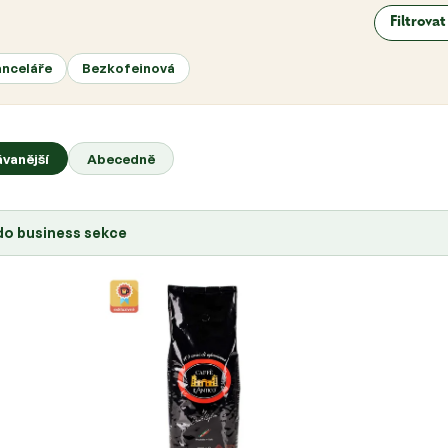
Filtrova
anceláře
Bezkofeinová
vanější
Abecedně
 do business sekce