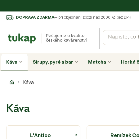
Přejít
DOPRAVA ZDARMA
— při objednání zboží nad 2000 Kč bez DPH
na
obsah
Pečujeme o kvalitu
českého kavárenství
Káva
Sirupy, pyré a bar
Matcha
Horká 
Domů
Káva
Káva
L'Antico
Remízek C