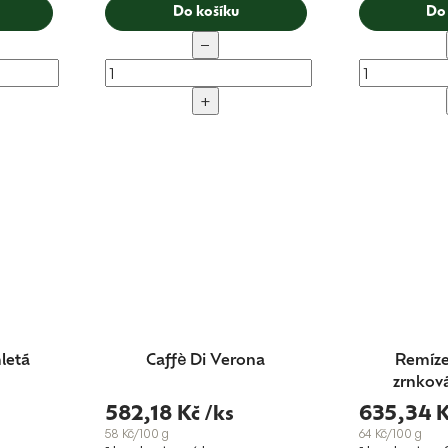
Do košíku
Do
−
+
letá
Caffè Di Verona
Remíze
zrnková
ble
582,18 Kč
/ks
635,34 
58 Kč/100 g
64 Kč/100 g