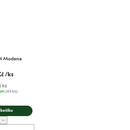
Di Modena
Kč
/ks
6 ks
dem
(43 ks)
 košíku
−