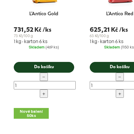
L'Antico Gold
L'Antico Red
731,52 Kč
/ks
625,21 Kč
/ks
73 Kč/100 g
63 Kč/100 g
1 kg · karton 6 ks
1 kg · karton 6 ks
Skladem
(469 ks)
Skladem
(1150 ks
Do košíku
Do košíku
−
−
+
+
Nové balení
50ks