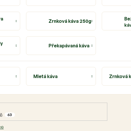
va
Be
Zrnková káva 250g
ká
dy
Překapávaná káva
Mletá káva
Zrnková 
dě
63
ce