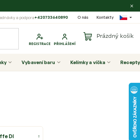
×
+420733640890
O nás
Kontakty
Prázdný košík
Nákupní
košík
nky
Vybavení baru
Kelímky a víčka
Recepty
P
o
s
t
r
a
ffe Di