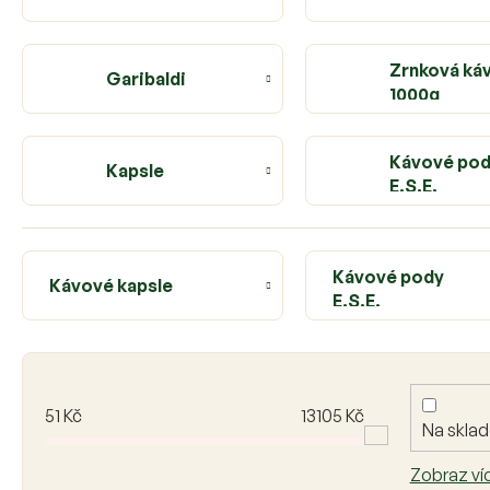
Zrnková ká
Garibaldi
1000g
Kávové po
Kapsle
E.S.E.
Kávové pody
Kávové kapsle
E.S.E.
V
ý
p
51
Kč
13105
Kč
Na skla
i
s
Zobraz ví
p