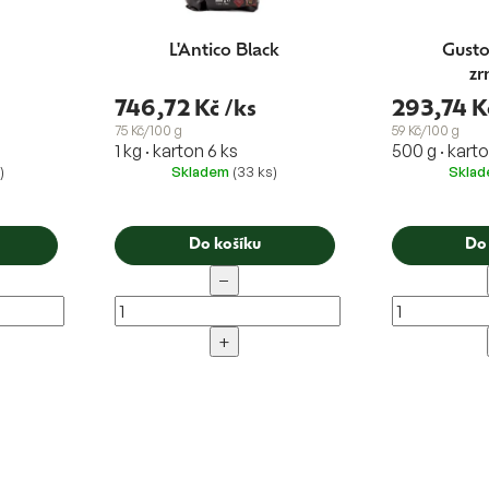
L'Antico Black
Gusto
zr
746,72 Kč
/ks
293,74 K
75 Kč/100 g
59 Kč/100 g
1 kg · karton 6 ks
500 g · karto
)
Skladem
(33 ks)
Skla
Do košíku
Do
−
+