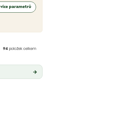
t více parametrů
94
položek celkem
→