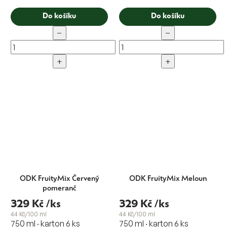
Do košíku
Do košíku
−
−
+
+
ODK FruityMix Červený
ODK FruityMix Meloun
pomeranč
329 Kč
/ks
329 Kč
/ks
44 Kč/100 ml
44 Kč/100 ml
750 ml · karton 6 ks
750 ml · karton 6 ks