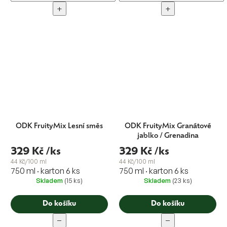
+
+
ODK FruityMix Lesní směs
ODK FruityMix Granátové
jablko / Grenadina
329 Kč
/ks
329 Kč
/ks
44 Kč/100 ml
44 Kč/100 ml
750 ml · karton 6 ks
750 ml · karton 6 ks
Skladem
(15 ks)
Skladem
(23 ks)
Do košíku
Do košíku
−
−