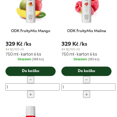
ů
ODK FruityMix Mango
ODK FruityMix Malina
329 Kč
/ks
329 Kč
/ks
44 Kč/100 ml
44 Kč/100 ml
750 ml · karton 6 ks
750 ml · karton 6 ks
Skladem
(188 ks)
Skladem
(185 ks)
Do košíku
Do košíku
−
−
+
+