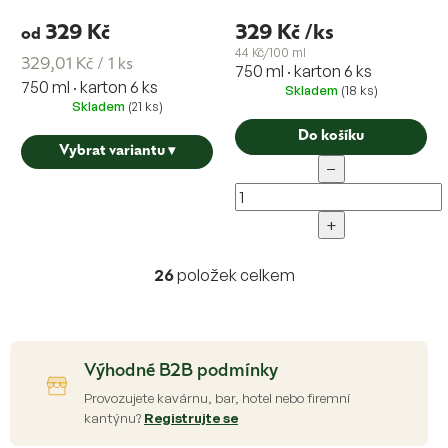
329 Kč
329 Kč
/ks
od
44 Kč/100 ml
Měrná
329,01 Kč / 1 ks
750 ml · karton 6 ks
750 ml · karton 6 ks
cena:
Skladem
(18 ks)
Skladem
(21 ks)
Do košíku
Vybrat variantu
▾
−
+
26
položek celkem
O
v
l
á
d
Výhodné B2B podmínky
a
c
Provozujete kavárnu, bar, hotel nebo firemní
í
kantýnu?
Registrujte se
p