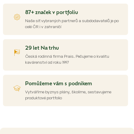
r
v
87+ značek v portfoliu
k
y
Naše síť vybraných partnerů a subdodavatelů je po
v
celé ČR i v zahraničí
ý
p
i
s
29 let Na trhu
u
Česká rodinná firma Prais. Pečujeme o kvalitu
kavárenství od roku 1997
Pomůžeme vám s podnikem
Vytváříme byznys plány, školíme, sestavujeme
produktové portfolio