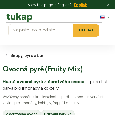
×
View this page in English?
English
Přejít
na
obsah
HLEDAT
Sirupy, pyré a bar
Ovocná pyré (Fruity Mix)
Hustá ovocná pyré z čerstvého ovoce
— plná chuť i
barva pro limonády a koktejly.
Vyvážený poměr cukru, kyselosti a podílu ovoce. Univerzální
základ pro limonády, koktejly, frappé i dezerty.
Z čerstvého ovoce
Přírodní barviva