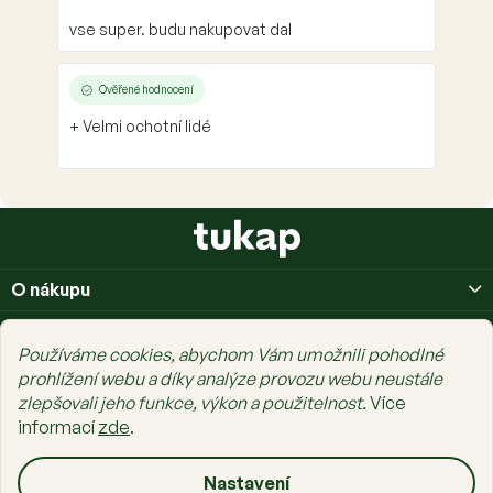
vse super. budu nakupovat dal
Ověřené hodnocení
+ Velmi ochotní lidé
Z
á
p
O nákupu
a
t
O nás
í
Používáme cookies, abychom Vám umožnili pohodlné
Prais Family
prohlížení webu a díky analýze provozu webu neustále
zlepšovali jeho funkce, výkon a použitelnost.
Více
informací
zde
.
Nastavení