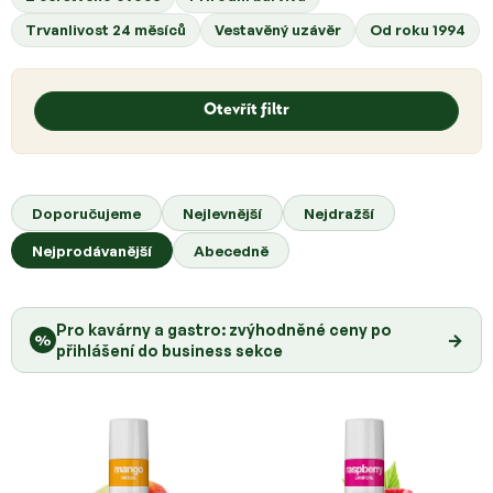
Trvanlivost 24 měsíců
Vestavěný uzávěr
Od roku 1994
V
ý
Otevřít filtr
p
i
s
Ř
p
a
Doporučujeme
Nejlevnější
Nejdražší
r
z
o
Nejprodávanější
Abecedně
e
d
n
u
í
k
Pro kavárny a gastro: zvýhodněné ceny po
p
→
%
t
přihlášení do business sekce
r
ů
o
d
u
k
t