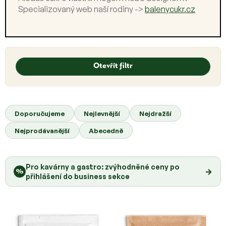
Specializovaný web naší rodiny ->
balenycukr.cz
V
ý
Otevřít filtr
p
i
s
Ř
p
a
Doporučujeme
Nejlevnější
Nejdražší
r
z
o
Nejprodávanější
Abecedně
e
d
n
u
í
k
Pro kavárny a gastro: zvýhodněné ceny po
p
→
%
t
přihlášení do business sekce
r
ů
o
d
u
k