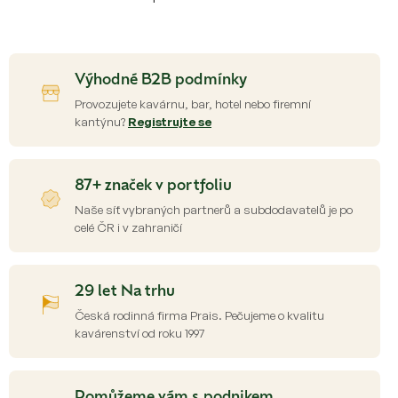
O
v
l
á
d
Výhodné B2B podmínky
a
c
Provozujete kavárnu, bar, hotel nebo firemní
í
kantýnu?
Registrujte se
p
r
v
87+ značek v portfoliu
k
y
Naše síť vybraných partnerů a subdodavatelů je po
v
celé ČR i v zahraničí
ý
p
i
s
29 let Na trhu
u
Česká rodinná firma Prais. Pečujeme o kvalitu
kavárenství od roku 1997
Pomůžeme vám s podnikem