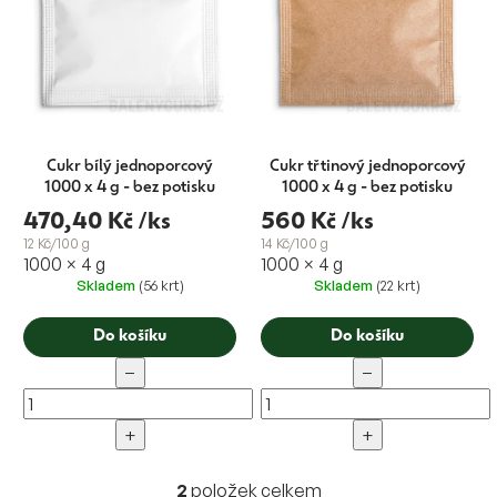
t
ů
Cukr bílý jednoporcový
Cukr třtinový jednoporcový
1000 x 4 g - bez potisku
1000 x 4 g - bez potisku
470,40 Kč
/ks
560 Kč
/ks
12 Kč/100 g
14 Kč/100 g
1000 × 4 g
1000 × 4 g
Skladem
(56 krt)
Skladem
(22 krt)
Do košíku
Do košíku
−
−
+
+
2
položek celkem