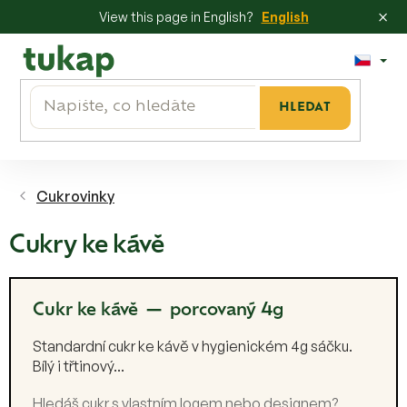
×
View this page in English?
English
Přejít
na
obsah
HLEDAT
Cukrovinky
Cukry ke kávě
Cukr ke kávě — porcovaný 4g
Standardní cukr ke kávě v hygienickém 4g sáčku.
Bílý i třtinový...
Hledáš cukr s vlastním logem nebo designem?