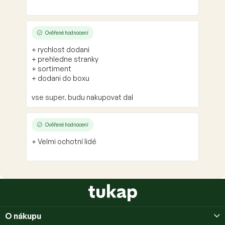
Ověřené hodnocení
+ rychlost dodani
+ prehledne stranky
+ sortiment
+ dodani do boxu
vse super. budu nakupovat dal
Ověřené hodnocení
+ Velmi ochotní lidé
Z
á
p
O nákupu
a