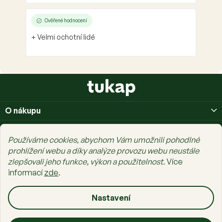
Ověřené hodnocení
+ Velmi ochotní lidé
Z
á
p
O nákupu
a
t
O nás
í
Používáme cookies, abychom Vám umožnili pohodlné
Prais Family
prohlížení webu a díky analýze provozu webu neustále
zlepšovali jeho funkce, výkon a použitelnost.
Více
informací
zde
.
Nastavení
Copyright 2026
tukap.cz
. Všechna práva vyhrazena.
Upravit nastavení
cookies