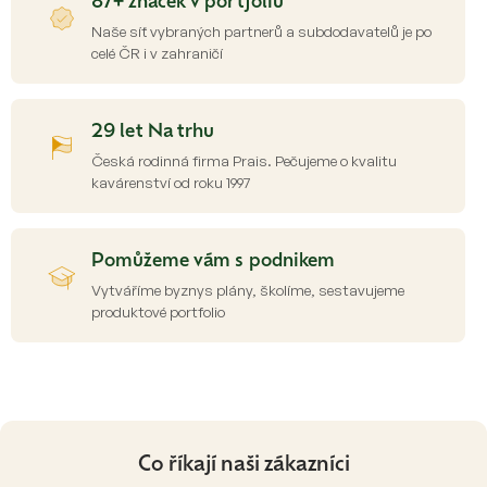
87+ značek v portfoliu
k
y
Naše síť vybraných partnerů a subdodavatelů je po
v
celé ČR i v zahraničí
ý
p
i
s
29 let Na trhu
u
Česká rodinná firma Prais. Pečujeme o kvalitu
kavárenství od roku 1997
Pomůžeme vám s podnikem
Vytváříme byznys plány, školíme, sestavujeme
produktové portfolio
Co říkají naši zákazníci