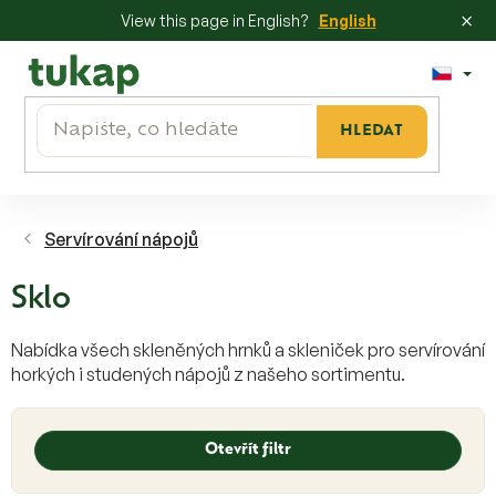
×
View this page in English?
English
Přejít
na
obsah
HLEDAT
Servírování nápojů
Sklo
Nabídka všech skleněných hrnků a skleniček pro servírování
horkých i studených nápojů z našeho sortimentu.
V
ý
Otevřít filtr
p
i