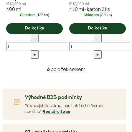
21 Kč/100 ml
51 Kč/100 ml
400 ml
470 ml · karton 2 ks
Skladem
(132 ks)
Skladem
(30 ks)
Do košíku
Do košíku
−
−
+
+
6
položek celkem
O
v
l
á
d
Výhodné B2B podmínky
a
c
Provozujete kavárnu, bar, hotel nebo firemní
í
kantýnu?
Registrujte se
p
r
v