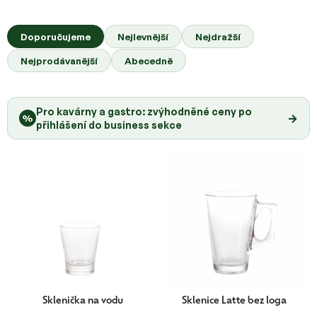
s
Ř
p
a
Doporučujeme
Nejlevnější
Nejdražší
r
z
o
Nejprodávanější
Abecedně
e
d
n
u
í
k
Pro kavárny a gastro: zvýhodněné ceny po
p
→
%
t
přihlášení do business sekce
r
ů
o
d
u
k
t
ů
Sklenička na vodu
Sklenice Latte bez loga