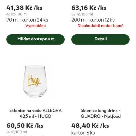
41,38 Kč
/ks
63,16 Kč
/ks
46 Kč/100 ml
32 Kč/100 ml
90 ml · karton 24 ks
200 ml · karton 12 ks
Vyprodáno
Dlouhodobě nedostupné
Hlídat dostupnost
Detail
Sklenice na vodu ALLEGRA
Sklenice long drink -
425 ml - HUGO
QUADRO - Natfood
60,50 Kč
/ks
48,40 Kč
/ks
14 Kč/100 ml
karton 6 ks