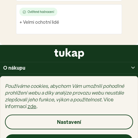
Ověřené hodnocení
+ Velmi ochotní lidé
Z
á
p
O nákupu
a
t
O nás
í
Používáme cookies, abychom Vám umožnili pohodlné
Prais Family
prohlížení webu a díky analýze provozu webu neustále
zlepšovali jeho funkce, výkon a použitelnost.
Více
informací
zde
.
Nastavení
Copyright 2026
tukap.cz
. Všechna práva vyhrazena.
Upravit nastavení
cookies
Vytvořil Shoptet Premium