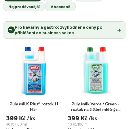
z
o
Nejprodávanější
Abecedně
e
d
n
u
í
k
Pro kavárny a gastro: zvýhodněné ceny po
p
→
%
t
přihlášení do business sekce
r
ů
o
d
u
k
t
ů
Puly MILK Plus® roztok 1 l
Puly Milk Verde / Green -
NSF
roztok na čištění mléčných
cest
399 Kč
/ks
399 Kč
/ks
40 Kč/100 ml
40 Kč/100 ml