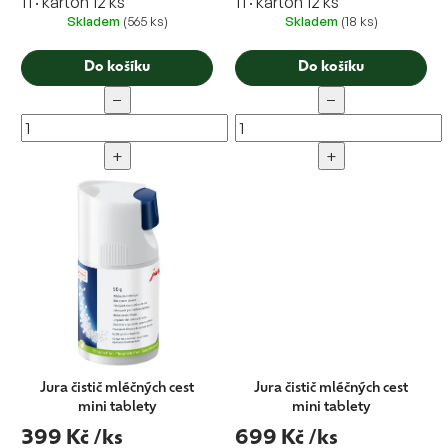
1 l · karton 12 ks
1 l · karton 12 ks
Skladem
(565 ks)
Skladem
(18 ks)
Do košíku
Do košíku
−
−
+
+
Jura čistič mléčných cest
Jura čistič mléčných cest
mini tablety
mini tablety
399 Kč
/ks
699 Kč
/ks