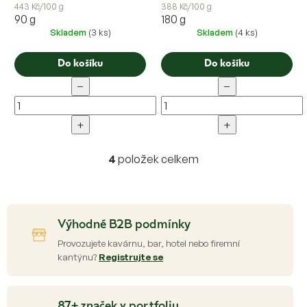
443 Kč/100 g
388 Kč/100 g
90 g
180 g
Skladem
(3 ks)
Skladem
(4 ks)
Do košíku
Do košíku
−
−
+
+
4
položek celkem
O
v
l
á
d
Výhodné B2B podmínky
a
c
Provozujete kavárnu, bar, hotel nebo firemní
í
kantýnu?
Registrujte se
p
r
v
87+ značek v portfoliu