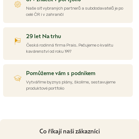
k
y
Naše síť vybraných partnerů a subdodavatelů je po
v
celé ČR i v zahraničí
ý
p
i
s
29 let Na trhu
u
Česká rodinná firma Prais. Pečujeme o kvalitu
kavárenství od roku 1997
Pomůžeme vám s podnikem
Vytváříme byznys plány, školíme, sestavujeme
produktové portfolio
Co říkají naši zákazníci