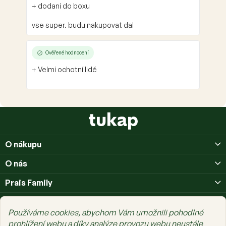
+ dodani do boxu
vse super. budu nakupovat dal
Ověřené hodnocení
+ Velmi ochotní lidé
Z
á
p
O nákupu
a
t
O nás
í
Prais Family
Používáme cookies, abychom Vám umožnili pohodlné
prohlížení webu a díky analýze provozu webu neustále