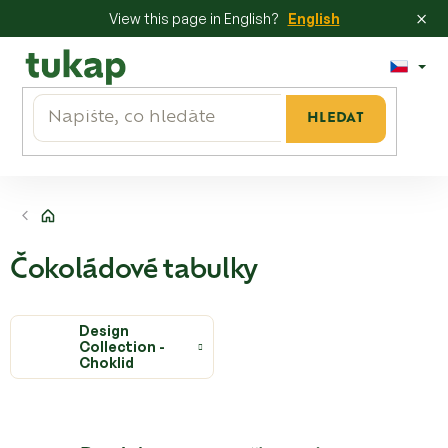
×
View this page in English?
English
Přejít
na
obsah
HLEDAT
Domů
Čokoládové tabulky
Design
Collection -
Choklid