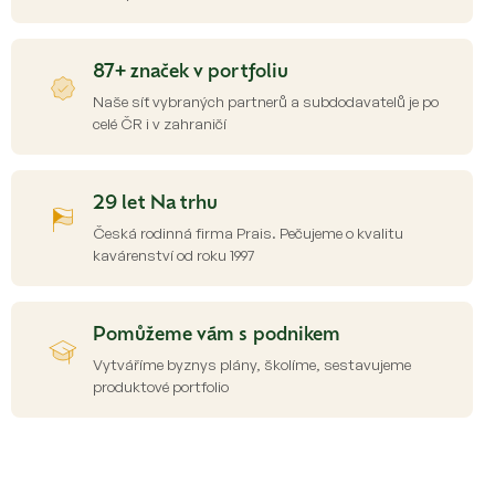
87+ značek v portfoliu
Naše síť vybraných partnerů a subdodavatelů je po
celé ČR i v zahraničí
29 let Na trhu
Česká rodinná firma Prais. Pečujeme o kvalitu
kavárenství od roku 1997
Pomůžeme vám s podnikem
Vytváříme byznys plány, školíme, sestavujeme
produktové portfolio