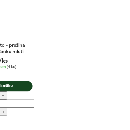
to - pružina
ámku mletí
/ks
dem
(4 ks)
 košíku
−
+