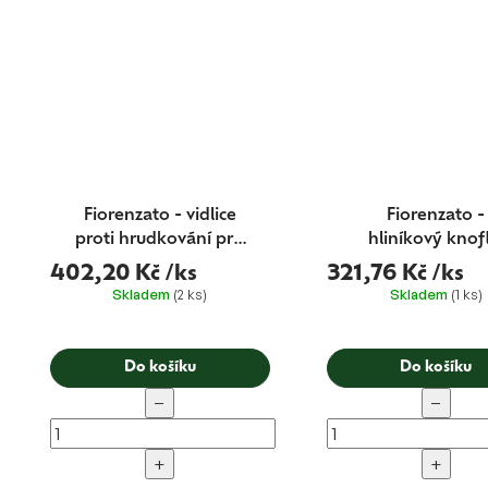
Fiorenzato - vidlice
Fiorenzato -
proti hrudkování pro
hliníkový knof
F64EVO/ F83E PRO
vypínače
402,20 Kč
/ks
321,76 Kč
/ks
Skladem
(2 ks)
Skladem
(1 ks)
Do košíku
Do košíku
−
−
+
+