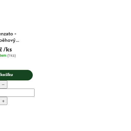
enzato -
běhový
zátor 16uF
č
/ks
V230
adem
(1 ks)
 košíku
−
+