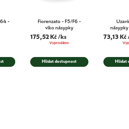
F64 -
Fiorenzato - F5/F6 -
Uzaví
y
víko násypky
násypky
Fio
175,52 Kč
/ks
73,13 Kč
Vyprodáno
Vy
st
Hlídat dostupnost
Hlídat