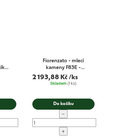
Fiorenzato - mlecí
lík
kameny F83E -
M340 ocel - MADE
2 193,88 Kč
/ks
IN FIORENZATO
Skladem
(1 ks)
Do košíku
−
+