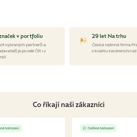
O
v
l
á
d
značek v portfoliu
29 let Na trhu
a
síť vybraných partnerů a
Česká rodinná firma Pr
c
avatelů je po celé ČR i v
o kvalitu kavárenství od
í
ničí
p
r
v
k
y
v
ý
p
Co říkají naši zákazníci
i
s
u
ené hodnocení
Ověřené hodnocení