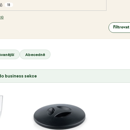
dě
11
ce
Filtrova
vanější
Abecedně
 do business sekce