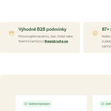
Výhodné B2B podmínky
87+ 
Provozujete kavárnu, bar, hotel nebo
Naše 
firemní kantýnu?
Registrujte se
subdod
zahra
Ověřené hodnocení
Ověř