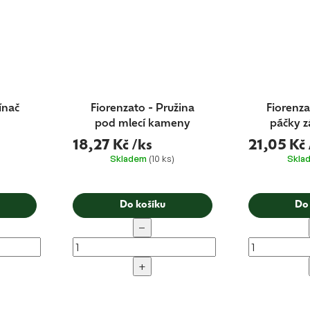
ínač
Fiorenzato - Pružina
Fiorenza
pod mlecí kameny
páčky z
18,27 Kč
/ks
21,05 Kč
Skladem
(10 ks)
Skla
Do košíku
Do
−
+