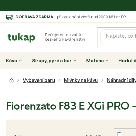
Přejít
DOPRAVA ZDARMA
— při objednání zboží nad 2000 Kč bez DPH
na
obsah
Pečujeme o kvalitu
českého kavárenství
Káva
Sirupy, pyré a bar
Matcha
Horká 
Domů
Vybavení baru
Mlýnky na kávu
Náhradní díl
Fiorenzato F83 E XGi PRO -
V
ý
p