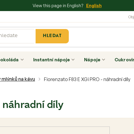
View this page in English?
English
HLEDAT
čokoláda
Instantní nápoje
Nápoje
Cukrovi
y mlýnků na kávu
Fiorenzato F83 E XGi PRO - náhradní díly
 náhradní díly