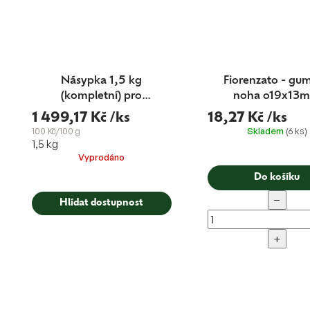
Násypka 1,5 kg
Fiorenzato - gu
(kompletní) pro
noha o19x13
mlýnky F64 a F5
1 499,17 Kč
/ks
18,27 Kč
/ks
Skladem
(6 ks)
100 Kč/100 g
1,5 kg
Vyprodáno
Do košíku
−
Hlídat dostupnost
+