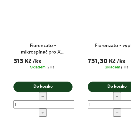
Fiorenzato -
Fiorenzato - vyp
mikrospínač pro XGi
mlýnky
313 Kč
/ks
731,30 Kč
/ks
Skladem
(2 ks)
Skladem
(1 ks)
Do košíku
Do košíku
−
−
+
+