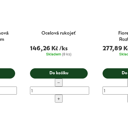
mová
Ocelová rukojeť
Fior
mm
Roz
konden
146,26 Kč
/ks
277,89 K
Skladem
(8 ks)
Skl
Do košíku
Do
−
+