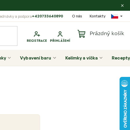
×
+420733640890
O nás
Kontakty
Prázdný košík
Nákupní
košík
nky
Vybavení baru
Kelímky a víčka
Recepty
P
o
s
t
r
a