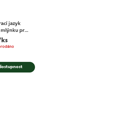
rací jazyk
 mlýnku pro
renzato
/ks
prodáno
 dostupnost