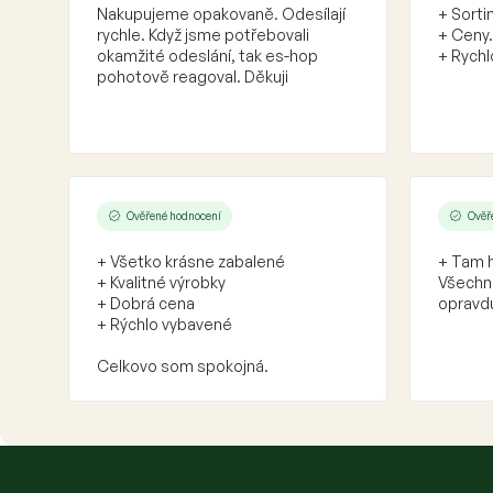
Nakupujeme opakovaně. Odesílají
+ Sorti
rychle. Když jsme potřebovali
+ Ceny.
okamžité odeslání, tak es-hop
+ Rychl
pohotově reagoval. Děkuji
Ověřené hodnocení
Ověř
+ Všetko krásne zabalené
+ Tam h
+ Kvalitné výrobky
Všechno
+ Dobrá cena
opravdu
+ Rýchlo vybavené
Celkovo som spokojná.
Z
á