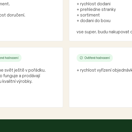
ment.
+ rychlost dodani
+ prehledne stranky
ost doručení.
+ sortiment
+ dodani do boxu
vse super. budu nakupovat 
ené hodnocení
Ověřené hodnocení
e svět ještě v pořádku.
+ rychlost vyřízení objednáv
 funguje a prodávají
 kvalitní výrobky.