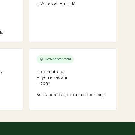
+ Velmi ochotní lidé
dal
Ověřené hodnocení
ky
+ komunikace
+ rychlé zaslání
+ ceny
Vše v pořádku, děkuji a doporučuji!