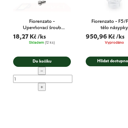
ů
Fiorenzato -
Fiorenzato - F5/
Upevňovací šroub
tělo násypk
mlecích kamenů 1 ks
18,27 Kč
/ks
950,96 Kč
/ks
Skladem
(12 ks)
Vyprodáno
Hlídat dostupno
Do košíku
−
+