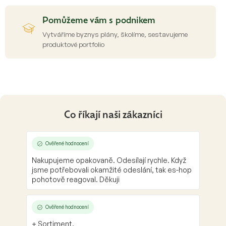
u
Česká rodinná firma Prais. Pečujeme o kvalitu
kavárenství od roku 1997
Pomůžeme vám s podnikem
Vytváříme byznys plány, školíme, sestavujeme
produktové portfolio
Co říkají naši zákazníci
Ověřené hodnocení
Nakupujeme opakovaně. Odesílají rychle. Když
jsme potřebovali okamžité odeslání, tak es-hop
pohotově reagoval. Děkuji