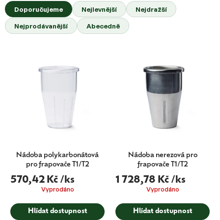
p
a
Doporučujeme
Nejlevnější
Nejdražší
r
z
o
Nejprodávanější
Abecedně
e
d
n
u
í
k
Pro kavárny a gastro: zvýhodněné ceny po
p
→
%
t
přihlášení do business sekce
r
ů
o
d
u
k
t
ů
Nádoba polykarbonátová
Nádoba nerezová pro
pro frapovače T1/T2
frapovače T1/T2
570,42 Kč
/ks
1 728,78 Kč
/ks