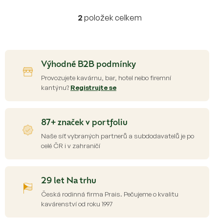
Vyprodáno
Vyprodáno
Hlídat dostupnost
Hlídat dostupnost
2
položek celkem
O
v
l
á
d
Výhodné B2B podmínky
a
c
Provozujete kavárnu, bar, hotel nebo firemní
í
kantýnu?
Registrujte se
p
r
v
87+ značek v portfoliu
k
y
Naše síť vybraných partnerů a subdodavatelů je po
v
celé ČR i v zahraničí
ý
p
i
s
29 let Na trhu