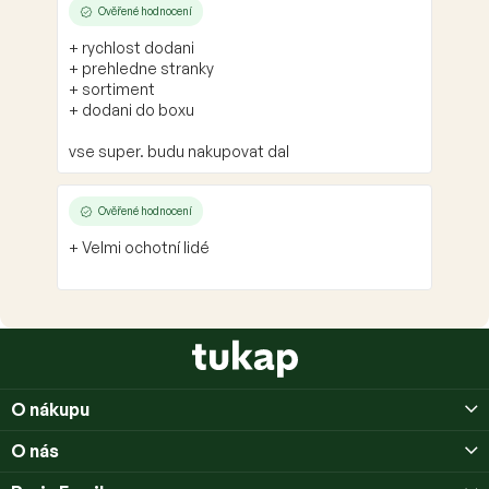
Ověřené hodnocení
+ rychlost dodani
+ prehledne stranky
+ sortiment
+ dodani do boxu
vse super. budu nakupovat dal
Ověřené hodnocení
+ Velmi ochotní lidé
Z
á
p
O nákupu
a
t
O nás
í