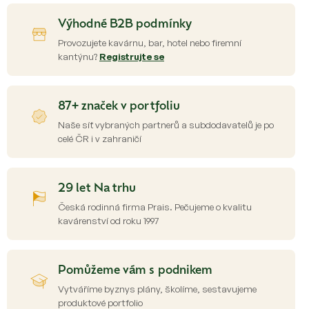
Výhodné B2B podmínky
Provozujete kavárnu, bar, hotel nebo firemní
kantýnu?
Registrujte se
87+ značek v portfoliu
Naše síť vybraných partnerů a subdodavatelů je po
celé ČR i v zahraničí
29 let Na trhu
Česká rodinná firma Prais. Pečujeme o kvalitu
kavárenství od roku 1997
Pomůžeme vám s podnikem
Vytváříme byznys plány, školíme, sestavujeme
produktové portfolio