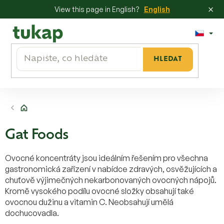
×
View this page in English?
English
Přejít
na
obsah
HLEDAT
Domů
Gat Foods
Ovocné koncentráty jsou ideálním řešením pro všechna
gastronomická zařízení v nabídce zdravých, osvěžujících a
chuťově výjimečných nekarbonovaných ovocných nápojů.
Kromě vysokého podílu ovocné složky obsahují také
ovocnou dužinu a vitamin C. Neobsahují umělá
dochucovadla.