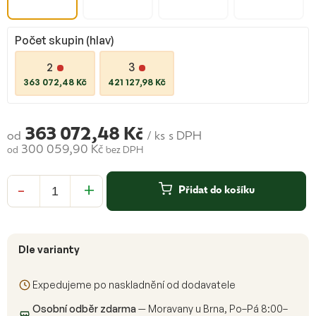
Počet skupin (hlav)
2
3
363 072,48 Kč
421 127,98 Kč
363 072,48 Kč
od
/ ks
s DPH
300 059,90 Kč
od
bez DPH
Měrná
cena:
Přidat do košíku
Dle varianty
Expedujeme po naskladnění od dodavatele
Osobní odběr zdarma
— Moravany u Brna, Po–Pá 8:00–