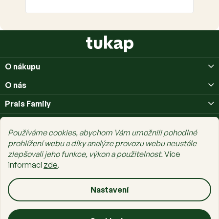
Z
á
p
O nákupu
a
t
O nás
í
Prais Family
Používáme cookies, abychom Vám umožnili pohodlné
prohlížení webu a díky analýze provozu webu neustále
zlepšovali jeho funkce, výkon a použitelnost.
Více
Copyright 2026
tukap.cz
. Všechna práva vyhrazena.
Upravit nastavení
informací
zde
.
cookies
Vytvořil Shoptet Premium
Nastavení