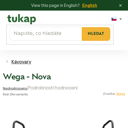
×
View this page in English?
English
Přejít
na
obsah
HLEDAT
Kávovary
Wega - Nova
Průměrné
Podrobnosti hodnocení
Neohodnoceno
hodnocení
Značka:
Wega
Kód:
Dle varianty
produktu
je
0,0
z
5