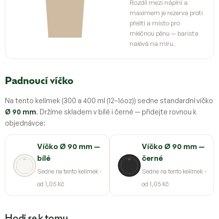
Rozdíl mezi náplní a
maximem je rezerva proti
přelití a místo pro
mléčnou pěnu — barista
nalévá na míru.
Padnoucí víčko
Na tento kelímek (300 a 400 ml (12–16oz)) sedne standardní víčko
Ø 90 mm
. Držíme skladem v bílé i černé — přidejte rovnou k
objednávce:
Víčko Ø 90 mm —
Víčko Ø 90 mm —
bílé
černé
Sedne na tento kelímek ·
Sedne na tento kelímek ·
od 1,05 Kč
od 1,05 Kč