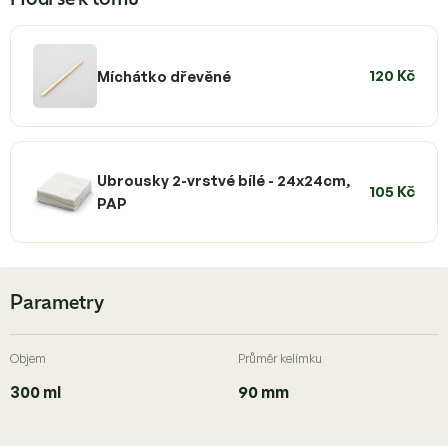
Hodí se k tomu
120 Kč
Míchátko dřevěné
Ubrousky 2-vrstvé bílé - 24x24cm,
105 Kč
PAP
Parametry
Objem
Průměr kelímku
300 ml
90 mm