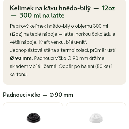
Kelímek na kávu hnědo-bílý —
12oz
— 300 ml na latte
Papírový kelímek hnědo-bílý o objemu 300 ml
(12oz) na teplé nápoje — latte, horkou čokoládu a
větší nápoje. Kraft venku, bílá uvnitř.
Jednoplášťová stěna s termoizolací, průměr ústí
Ø 90 mm
. Padnoucí víčko Ø 90 mm držíme
skladem v bílé i černé. Odběr po balení (50 ks) i
kartonu.
Padnoucí víčko — Ø 90 mm