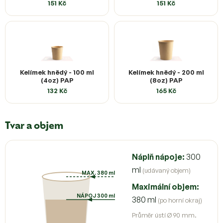
151 Kč
151 Kč
Kelímek hnědý - 100 ml
Kelímek hnědý - 200 ml
(4oz) PAP
(8oz) PAP
132 Kč
165 Kč
Tvar a objem
Náplň nápoje:
300
ml
(udávaný objem)
MAX. 380 ml
Maximální objem:
NÁPOJ 300 ml
380 ml
(po horní okraj)
Průměr ústí Ø 90 mm.