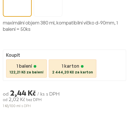
maximální objem 380 ml, kompatibilní víčko d-90mm, 1
balení = 50ks
Koupit
1 balení
1 karton
122,21 Kč za balení
2 444,20 Kč za karton
2,44 Kč
od
/ ks
s DPH
2,02 Kč
od
bez DPH
1 Kč/100 ml
s DPH
Měrná
cena: