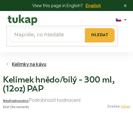
×
View this page in English?
English
Přejít
na
obsah
HLEDAT
Kelímky na kávu
Kelímek hnědo/bílý - 300 ml,
(12oz) PAP
Průměrné
Podrobnosti hodnocení
Neohodnoceno
hodnocení
Značka:
tukap
Kód:
Dle varianty
produktu
je
0,0
z