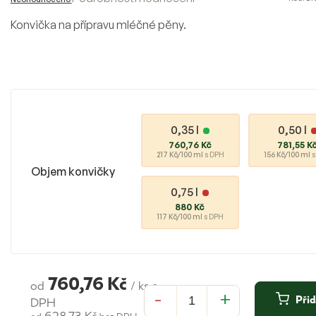
hodnocení
produktu
Konvička na přípravu mléčné pěny.
je
0,0
z
5
hvězdiček.
0,35 l
0,50 l
760,76 Kč
781,55 K
217 Kč/100 ml
s DPH
156 Kč/100 ml
s
Objem konvičky
0,75 l
880 Kč
117 Kč/100 ml
s DPH
760,76 Kč
od
/ ks
s
Přid
DPH