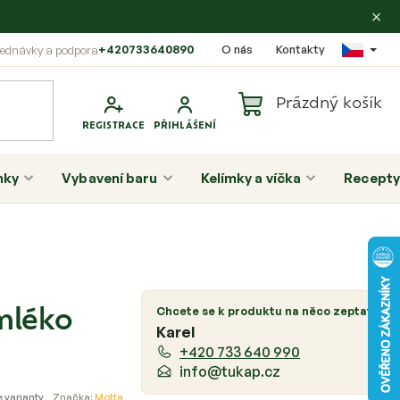
×
+420733640890
O nás
Kontakty
Prázdný košík
Nákupní
košík
nky
Vybavení baru
Kelímky a víčka
Recepty
P
o
Chcete se k produktu na něco zeptat?
mléko
s
Karel
t
+420 733 640 990
r
info@tukap.cz
a
e varianty
Značka:
Motta