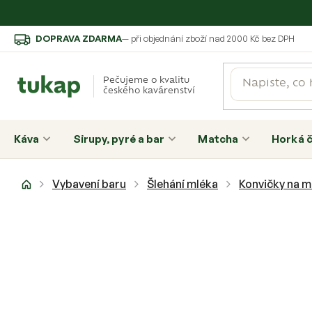
Přejít
DOPRAVA ZDARMA
— při objednání zboží nad 2000 Kč bez DPH
na
obsah
Pečujeme o kvalitu
českého kavárenství
Káva
Sirupy, pyré a bar
Matcha
Horká 
Domů
Vybavení baru
Šlehání mléka
Konvičky na m