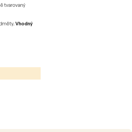
ně tvarovaný
edměty.
Vhodný