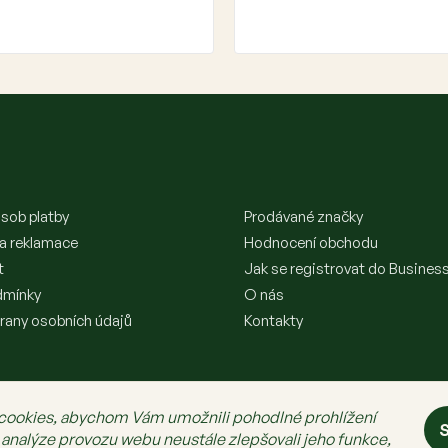
sob platby
Prodávané značky
 a reklamace
Hodnocení obchodu
t
Jak se registrovat do Busines
dmínky
O nás
rany osobních údajů
Kontakty
cookies, abychom Vám umožnili pohodlné prohlížení
S
 analýze provozu webu neustále zlepšovali jeho funkce,