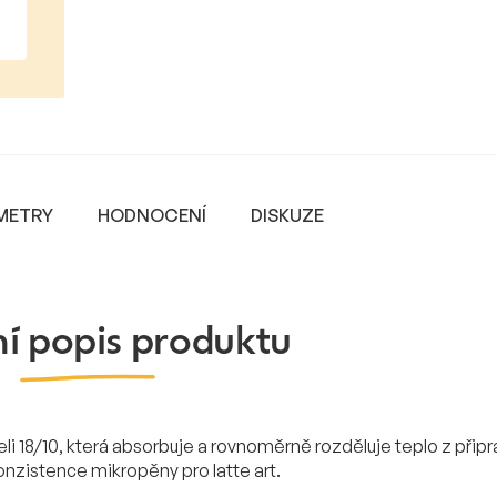
METRY
HODNOCENÍ
DISKUZE
ní popis produktu
li 18/10, která absorbuje a rovnoměrně rozděluje teplo z při
onzistence mikropěny pro latte art.