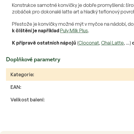
Konstrukce samotné konvičky je dobře promyšlená: širok
zobáček pro dokonalé latte art a hladký teflonový povrch
Přestože je konvičky možné mýt v myčce na nádobí, dop
k čištění je například
Puly Milk Plus
.
K přípravě ostatních nápojů
(
Cioconat
,
Chai Latte
, ...)
d
Doplňkové parametry
Kategorie
:
EAN
:
Velikost balení
: