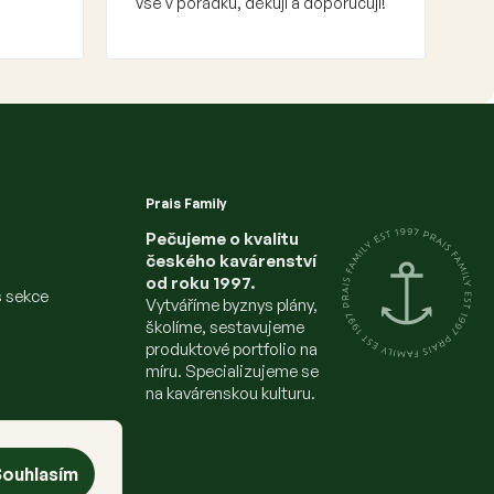
Vše v pořádku, děkuji a doporučuji!
Prais Family
Pečujeme o kvalitu
českého kavárenství
od roku 1997.
s sekce
Vytváříme byznys plány,
školíme, sestavujeme
produktové portfolio na
míru. Specializujeme se
na kavárenskou kulturu.
ouhlasím