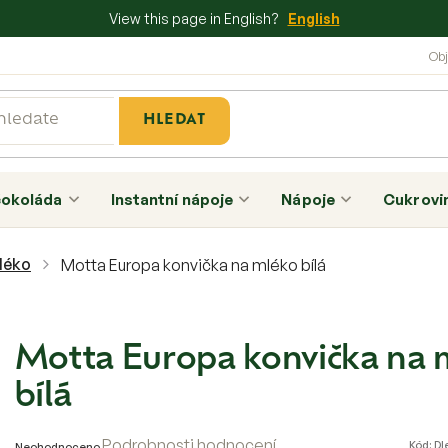
View this page in English?
English
HLEDAT
čokoláda
Instantní nápoje
Nápoje
Cukrovi
léko
Motta Europa konvička na mléko bílá
Motta Europa konvička na 
bílá
Průměrné
Podrobnosti hodnocení
Kód:
Dl
Neohodnoceno