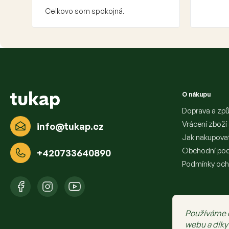
Celkovo som spokojná.
Z
á
p
a
O nákupu
t
í
Doprava a způ
Vrácení zboží
info
@
tukap.cz
Jak nakupova
Obchodní po
+420733640890
Podmínky och
Používáme 
webu a díky