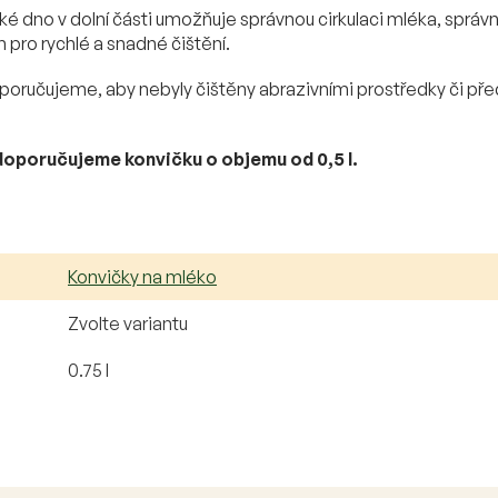
é dno v dolní části umožňuje správnou cirkulaci mléka, správ
 pro rychlé a snadné čištění.
oručujeme, aby nebyly čištěny abrazivními prostředky či př
oporučujeme konvičku o objemu od 0,5 l.
Konvičky na mléko
Zvolte variantu
0.75 l