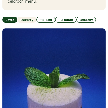
celoroční menu.
Latte
Dezerty
~ 315 ml
~ 6 minut
Studený