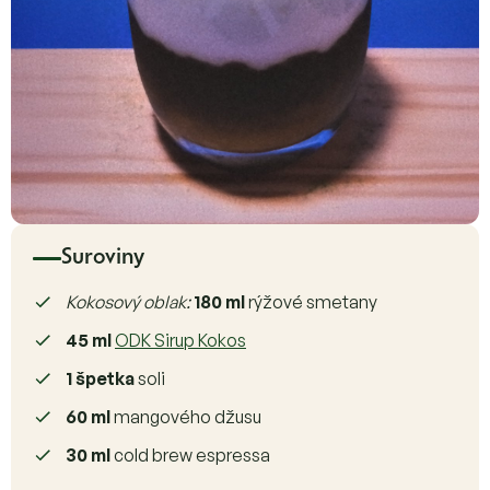
Suroviny
Kokosový oblak:
180 ml
rýžové smetany
45 ml
ODK Sirup Kokos
1 špetka
soli
60 ml
mangového džusu
30 ml
cold brew espressa