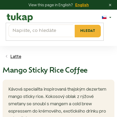
×
View this page in English?
English
Přejít
na
obsah
HLEDAT
Latte
Mango Sticky Rice Coffee
Kávová specialita inspirovaná thajským dezertem
mango sticky rice. Kokosový oblak z rýžové
smetany se snoubí s mangem a cold brew
espressem do krémového, exotického drinku pro