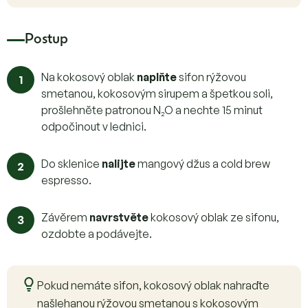
Postup
Na kokosový oblak
naplňte
sifon rýžovou
smetanou, kokosovým sirupem a špetkou soli,
prošlehněte patronou N₂O a nechte 15 minut
odpočinout v lednici.
Do sklenice
nalijte
mangový džus a cold brew
espresso.
Závěrem
navrstvěte
kokosový oblak ze sifonu,
ozdobte a podávejte.
Pokud nemáte sifon, kokosový oblak nahraďte
našlehanou rýžovou smetanou s kokosovým