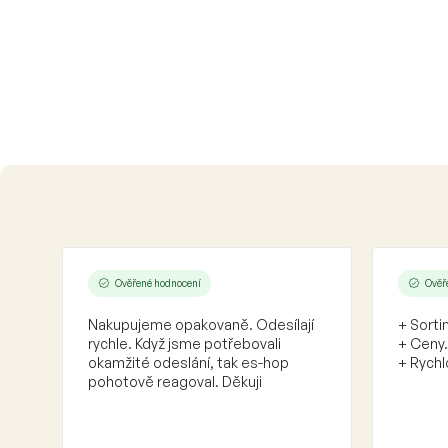
Ověřené hodnocení
Ověř
Nakupujeme opakovaně. Odesílají
+ Sorti
rychle. Když jsme potřebovali
+ Ceny.
okamžité odeslání, tak es-hop
+ Rychl
pohotově reagoval. Děkuji