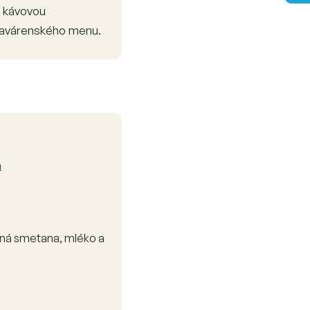
s kávovou
o kavárenského menu.
a
ná smetana, mléko a