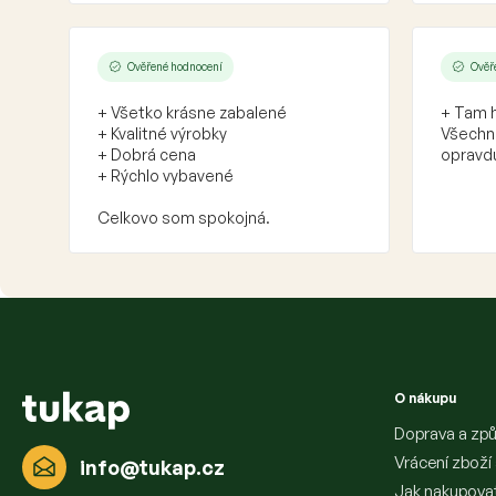
Ověřené hodnocení
Ověř
+ Všetko krásne zabalené
+ Tam h
+ Kvalitné výrobky
Všechno
+ Dobrá cena
opravdu
+ Rýchlo vybavené
Celkovo som spokojná.
Z
á
p
a
O nákupu
t
í
Doprava a způ
Vrácení zboží
info
@
tukap.cz
Jak nakupova