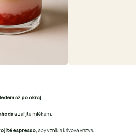
ledem až po okraj
.
Jahoda
a zalijte mlékem.
ojité espresso
, aby vznikla kávová vrstva.