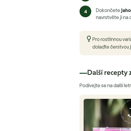
Dokončete
jah
navrstvěte ji na 
Pro rostlinnou va
dolaďte čerstvou ja
Další recepty 
Podívejte se na další let