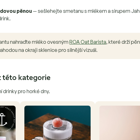
odovou pěnou
— sešlehejte smetanu s mlékem a sirupem Jah
drink.
riantu nahraďte mléko ovesným
ROA Oat Barista
, které drží pěn
hodou na okraji sklenice pro silnější vizuál.
z této kategorie
ní drinky pro horké dny.