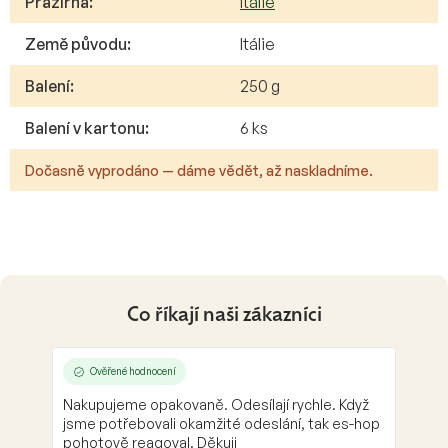
Pražírna
:
Itálie
Země původu
:
Itálie
Balení
:
250 g
Balení v kartonu
:
6 ks
Dočasně vyprodáno — dáme vědět, až naskladníme.
Co říkají naši zákazníci
Ověřené hodnocení
Nakupujeme opakovaně. Odesílají rychle. Když
jsme potřebovali okamžité odeslání, tak es-hop
pohotově reagoval. Děkuji