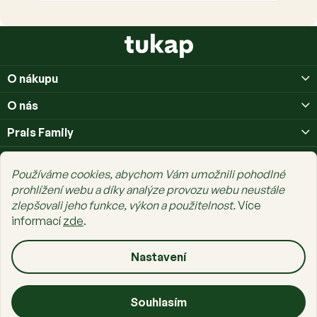
Z
á
p
O nákupu
a
t
O nás
í
Prais Family
Používáme cookies, abychom Vám umožnili pohodlné
prohlížení webu a díky analýze provozu webu neustále
zlepšovali jeho funkce, výkon a použitelnost.
Více
Copyright 2026
tukap.cz
. Všechna práva vyhrazena.
Upravit nastavení
informací
zde
.
cookies
Vytvořil Shoptet Premium
Nastavení
Souhlasím