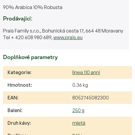
90% Arabica 10% Robusta
Prodávající:
Prais Family s.r.o., Bohunická cesta 17, 664 48 Moravany
Tel + 420 608 980 689,
www.prais.eu
Doplňkové parametry
Kategorie
:
linea 110 anni
Hmotnost
:
0.36 kg
EAN
:
8052745082300
Balení
:
250 g
Druh kávy
:
mletá