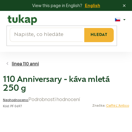
×
View this page in English?
English
Přejít
na
obsah
HLEDAT
linea 110 anni
110 Anniversary - káva mletá
250 g
Průměrné
Podrobnosti hodnocení
Neohodnoceno
hodnocení
Značka:
Caffè L'Antico
Kód:
PF 0697
produktu
je
0,0
z