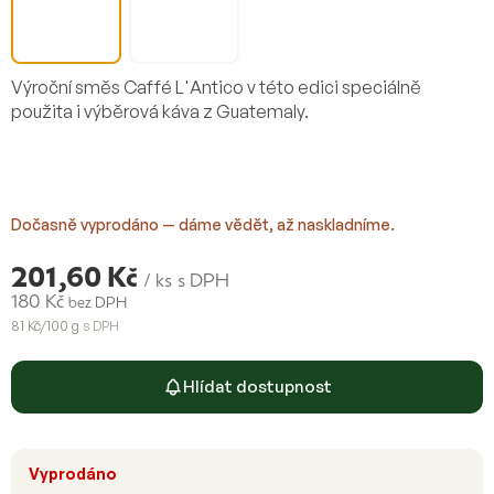
Výroční směs Caffé L'Antico v této edici speciálně
použita i výběrová káva z Guatemaly.
Dočasně vyprodáno — dáme vědět, až naskladníme.
201,60 Kč
/ ks
s DPH
180 Kč
bez DPH
81 Kč/100 g
s DPH
Měrná
cena:
Hlídat dostupnost
Vyprodáno