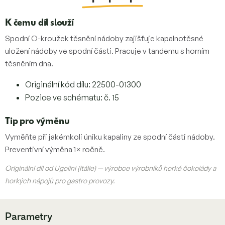
K čemu díl slouží
Spodní O-kroužek těsnění nádoby zajišťuje kapalnotěsné
uložení nádoby ve spodní části. Pracuje v tandemu s horním
těsněním dna.
Originální kód dílu: 22500-01300
Pozice ve schématu: č. 15
Tip pro výměnu
Vyměňte při jakémkoli úniku kapaliny ze spodní části nádoby.
Preventivní výměna 1× ročně.
Originální díl od Ugolini (Itálie) — výrobce výrobníků horké čokolády a
horkých nápojů pro gastro provozy.
Parametry