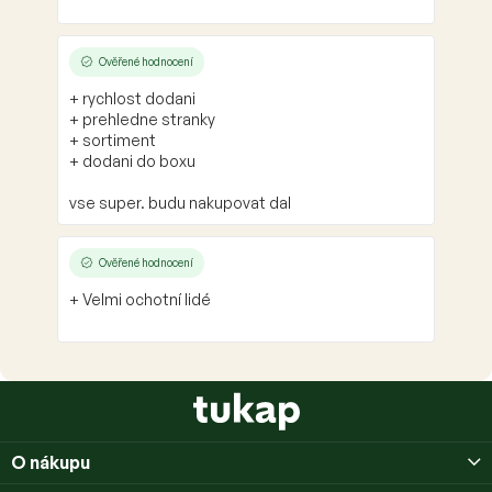
Ověřené hodnocení
+ rychlost dodani
+ prehledne stranky
+ sortiment
+ dodani do boxu
vse super. budu nakupovat dal
Ověřené hodnocení
+ Velmi ochotní lidé
Z
á
p
O nákupu
a
t