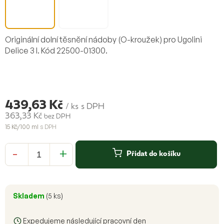
Originální dolní těsnění nádoby (O-kroužek) pro Ugolini
Delice 3 l. Kód 22500-01300.
439,63 Kč
/ ks
s DPH
363,33 Kč
bez DPH
15 Kč/100 ml
s DPH
Měrná
cena:
Přidat do košíku
Skladem
(5 ks)
Expedujeme následující pracovní den