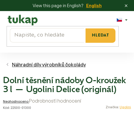
×
View this page in English?
English
Přejít
na
obsah
HLEDAT
Náhradní díly výrobníků čokolády
Dolní těsnění nádoby O-kroužek
3 l — Ugolini Delice (originál)
Průměrné
Podrobnosti hodnocení
Neohodnoceno
hodnocení
Značka:
Ugolini
Kód:
22500-01300
produktu
je
0,0
z