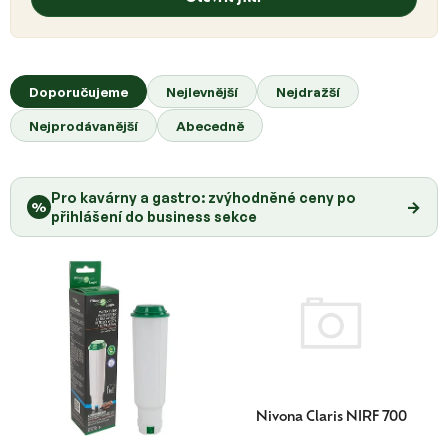
p
i
s
Ř
p
a
Doporučujeme
Nejlevnější
Nejdražší
r
z
o
Nejprodávanější
Abecedně
e
d
n
u
í
k
Pro kavárny a gastro: zvýhodněné ceny po
p
→
%
t
přihlášení do business sekce
r
ů
o
d
u
k
t
ů
Nivona Claris NIRF 700