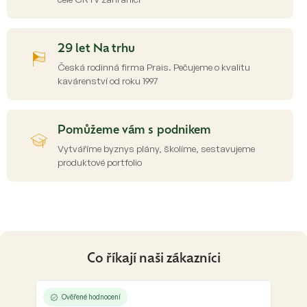
ý
p
i
s
29 let Na trhu
u
Česká rodinná firma Prais. Pečujeme o kvalitu
kavárenství od roku 1997
Pomůžeme vám s podnikem
Vytváříme byznys plány, školíme, sestavujeme
produktové portfolio
Co říkají naši zákazníci
Ověřené hodnocení