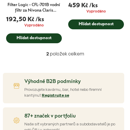
Filter Logic - CFL-701B vodní
459 Kč
/ks
filtr za Nivona Claris
Vyprodáno
NIRF701
192,50 Kč
/ks
Hlídat dostupnost
Vyprodáno
Hlídat dostupnost
2
položek celkem
O
v
l
á
d
Výhodné B2B podmínky
a
c
Provozujete kavárnu, bar, hotel nebo firemní
í
kantýnu?
Registrujte se
p
r
v
87+ značek v portfoliu
k
y
Naše síť vybraných partnerů a subdodavatelů je po
v
celé ČR i v zahraničí