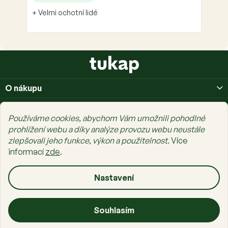
+ Velmi ochotní lidé
Z
á
p
O nákupu
a
t
O nás
í
Používáme cookies, abychom Vám umožnili pohodlné
Prais Family
prohlížení webu a díky analýze provozu webu neustále
zlepšovali jeho funkce, výkon a použitelnost.
Více
informací
zde
.
Nastavení
Copyright 2026
tukap.cz
. Všechna práva vyhrazena.
Upravit nastavení
cookies
Vytvořil Shoptet Premium
Souhlasím