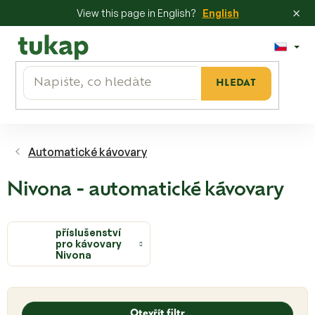
×
View this page in English?
English
Přejít
na
obsah
HLEDAT
Automatické kávovary
Nivona - automatické kávovary
příslušenství
pro kávovary
Nivona
V
ý
Otevřít filtr