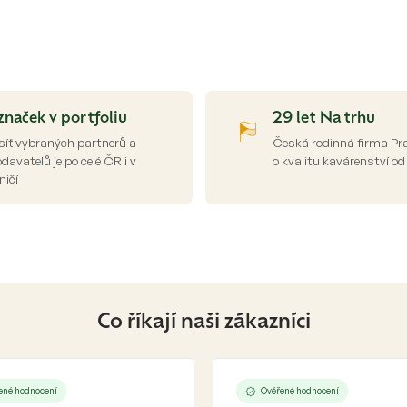
O
v
l
á
d
značek v portfoliu
29 let Na trhu
a
síť vybraných partnerů a
Česká rodinná firma Pr
c
avatelů je po celé ČR i v
o kvalitu kavárenství od
í
ničí
p
r
v
k
y
v
ý
p
Co říkají naši zákazníci
i
s
u
ené hodnocení
Ověřené hodnocení