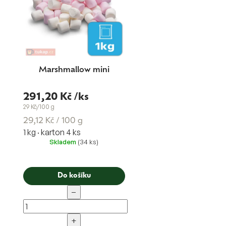
k
t
ů
Marshmallow mini
291,20 Kč
/ks
29 Kč/100 g
Měrná
29,12 Kč / 100 g
1 kg · karton 4 ks
cena:
Skladem
(34 ks)
Do košíku
−
+