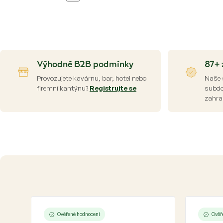
Výhodné B2B podmínky
87+ 
Provozujete kavárnu, bar, hotel nebo
Naše 
firemní kantýnu?
Registrujte se
subdod
zahra
Ověřené hodnocení
Ověř