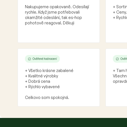
Nakupujeme opakovaně. Odesílají
+ Sorti
rychle. Když jsme potřebovali
+ Ceny.
okamžité odeslání, tak es-hop
+ Rychl
pohotově reagoval. Děkuji
Ověřené hodnocení
Ověř
+ Všetko krásne zabalené
+ Tam h
+ Kvalitné výrobky
Všechno
+ Dobrá cena
opravdu
+ Rýchlo vybavené
Celkovo som spokojná.
Z