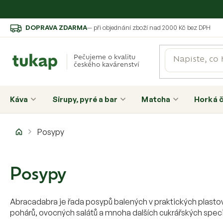
Přejít
DOPRAVA ZDARMA
— při objednání zboží nad 2000 Kč bez DPH
na
obsah
Pečujeme o kvalitu
českého kavárenství
Káva
Sirupy, pyré a bar
Matcha
Horká 
Domů
Posypy
Posypy
Abracadabra je řada posypů balených v praktických plast
pohárů, ovocných salátů a mnoha dalších cukrářských specia