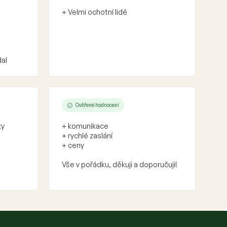
+ Velmi ochotní lidé
dal
Ověřené hodnocení
ky
+ komunikace
+ rychlé zaslání
+ ceny
Vše v pořádku, děkuji a doporučuji!