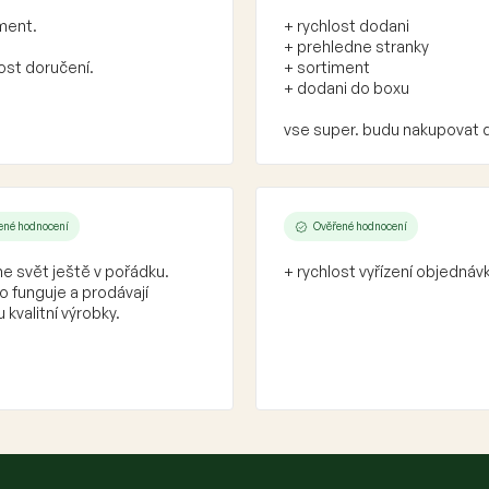
ment.
+ rychlost dodani
+ prehledne stranky
ost doručení.
+ sortiment
+ dodani do boxu
vse super. budu nakupovat 
ené hodnocení
Ověřené hodnocení
e svět ještě v pořádku.
+ rychlost vyřízení objednáv
 funguje a prodávají
 kvalitní výrobky.