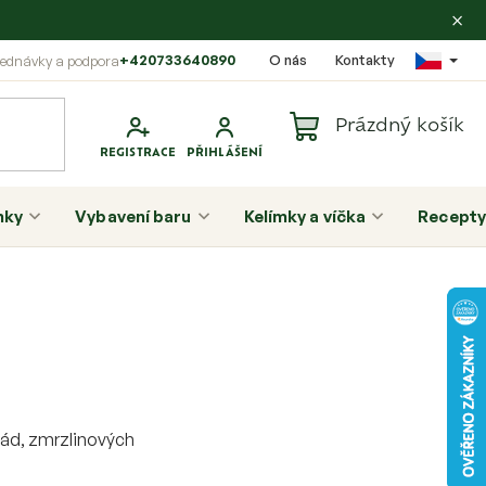
×
+420733640890
O nás
Kontakty
Prázdný košík
Nákupní
košík
nky
Vybavení baru
Kelímky a víčka
Recepty
P
o
s
t
lád, zmrzlinových
r
a