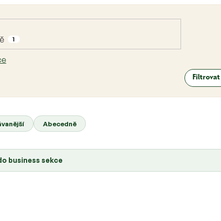
dě
1
ce
Filtrova
vanější
Abecedně
 do business sekce