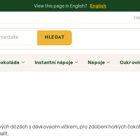
View this page in English?
English
HLEDAT
čokoláda
Instantní nápoje
Nápoje
Cukrovi
ových dózách s dávkovacím víčkem, pro zdobení horkých čoko
lit.