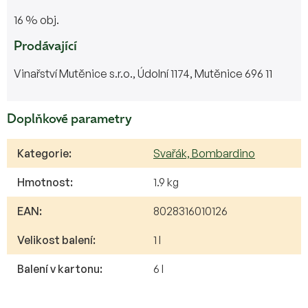
16 % obj.
Prodávající
Vinařství Mutěnice s.r.o., Údolní 1174, Mutěnice 696 11
Doplňkové parametry
Kategorie
:
Svařák, Bombardino
Hmotnost
:
1.9 kg
EAN
:
8028316010126
Velikost balení
:
1 l
Balení v kartonu
:
6 l