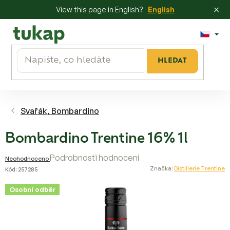
×
View this page in English?
English
Přejít
na
obsah
HLEDAT
Svařák, Bombardino
Bombardino Trentine 16% 1l
Průměrné
Podrobnosti hodnocení
Neohodnoceno
hodnocení
Značka:
Distillerie Trentine
Kód:
257285
produktu
Osobní odběr
je
0,0
z
5