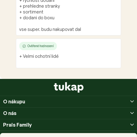
+ rychlost dodani
+ prehledne stranky
+ sortiment
+ dodani do boxu
vse super. budu nakupovat dal
Ověřené hodnocení
+ Velmi ochotní lidé
Z
á
p
O nákupu
a
t
O nás
í
Prais Family