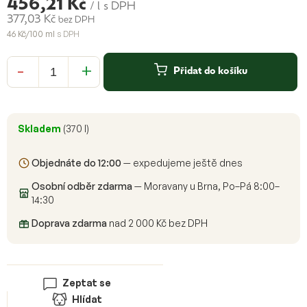
456,21 Kč
/ l
s DPH
377,03 Kč
bez DPH
46 Kč/100 ml
s DPH
Měrná
cena:
Přidat do košíku
Skladem
(370 l)
Objednáte do 12:00
— expedujeme ještě dnes
Osobní odběr zdarma
— Moravany u Brna, Po–Pá 8:00–
14:30
Doprava zdarma
nad 2 000 Kč bez DPH
Zeptat se
Hlídat