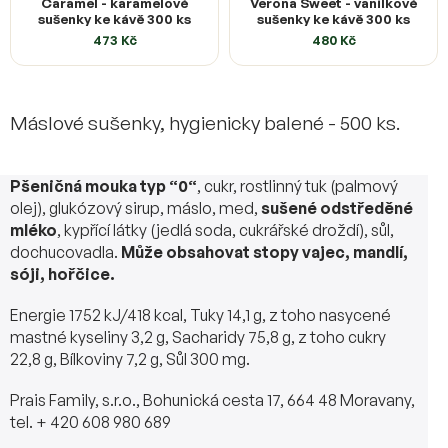
Caramel - karamelové
Verona Sweet - vanilkové
sušenky ke kávě 300 ks
sušenky ke kávě 300 ks
473 Kč
480 Kč
Máslové sušenky, hygienicky balené - 500 ks.
Pšeničná mouka typ “0“
, cukr, rostlinný tuk (palmový
olej), glukózový sirup, máslo, med,
sušené odstředěné
mléko
, kypřící látky (jedlá soda, cukrářské droždí), sůl,
dochucovadla.
Může obsahovat stopy vajec, mandlí,
sóji,
hořčice
.
Energie 1752 kJ/418 kcal, Tuky 14,1 g, z toho nasycené
mastné kyseliny 3,2 g, Sacharidy 75,8 g, z toho cukry
22,8 g, Bílkoviny 7,2 g, Sůl 300 mg.
Prais Family, s.r.o., Bohunická cesta 17, 664 48 Moravany,
tel. + 420 608 980 689