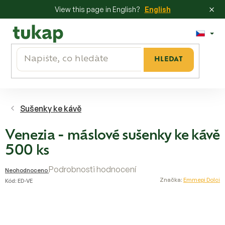
×
View this page in English?
English
Přejít
na
obsah
HLEDAT
Sušenky ke kávě
Venezia - máslové sušenky ke kávě
500 ks
Průměrné
Podrobnosti hodnocení
Neohodnoceno
hodnocení
Značka:
Emmepi Dolci
Kód:
ED-VE
produktu
je
0,0
z