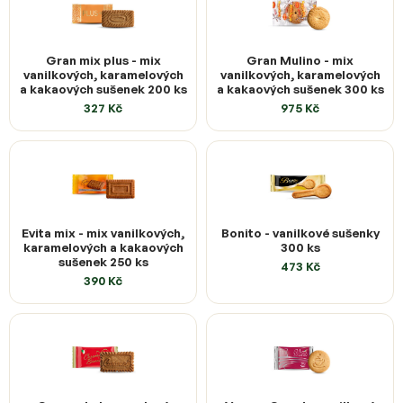
Gran mix plus - mix
Gran Mulino - mix
vanilkových, karamelových
vanilkových, karamelových
a kakaových sušenek 200 ks
a kakaových sušenek 300 ks
327 Kč
975 Kč
Evita mix - mix vanilkových,
Bonito - vanilkové sušenky
karamelových a kakaových
300 ks
sušenek 250 ks
473 Kč
390 Kč