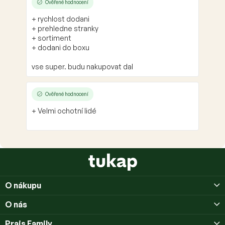
Ověřené hodnocení
+ rychlost dodani
+ prehledne stranky
+ sortiment
+ dodani do boxu
vse super. budu nakupovat dal
Ověřené hodnocení
+ Velmi ochotní lidé
Z
á
p
O nákupu
a
t
O nás
í
Prais Family