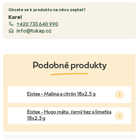
Chcete se k produktu na něco zeptat?
Karel
+420 733 640 990
info@tukap.cz
Eistee - Malina a citrón 18x2,5 g
Eistee - Hugo máta, černý bez a limetka
18x2,3 g