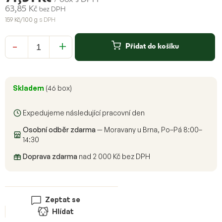
/ box
s DPH
63,85 Kč
bez DPH
159 Kč/100 g
s DPH
Měrná
cena:
Přidat do košíku
Skladem
(46 box)
Expedujeme následující pracovní den
Osobní odběr zdarma
— Moravany u Brna, Po–Pá 8:00–
14:30
Doprava zdarma
nad 2 000 Kč bez DPH
Zeptat se
Hlídat