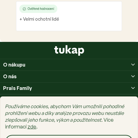
Ověřené hodnocení
+ Velmi ochotní lidé
Z
á
p
O nákupu
a
t
O nás
í
Prais Family
Používáme cookies, abychom Vám umožnili pohodlné
prohlížení webu a díky analýze provozu webu neustále
zlepšovali jeho funkce, výkon a použitelnost.
Více
Copyright 2026
tukap.cz
. Všechna práva vyhrazena.
Upravit nastavení
informací
zde
.
cookies
Vytvořil Shoptet Premium