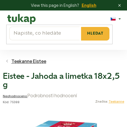
×
View this page in English?
English
Přejít
na
obsah
HLEDAT
Teekanne Eistee
Eistee - Jahoda a limetka 18x2,5
g
Průměrné
Podrobnosti hodnocení
Neohodnoceno
hodnocení
Značka:
Teekanne
Kód:
75388
produktu
je
0,0
z