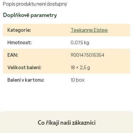
Popis produktu není dostupný
Doplňkové parametry
Kategorie
:
Teekanne Eistee
Hmotnost
:
0.075 kg
EAN
:
9001475015354
Velikost balení
:
18 × 2,5 g
Balení v kartonu
:
10 box
Co říkají naši zákazníci