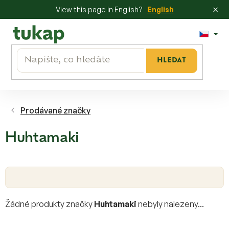
×
View this page in English?
English
Přejít
na
obsah
HLEDAT
Prodávané značky
Huhtamaki
Žádné produkty značky
Huhtamaki
nebyly nalezeny...