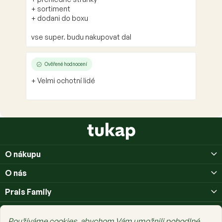
+ sortiment
+ dodani do boxu
vse super. budu nakupovat dal
Ověřené hodnocení
+ Velmi ochotní lidé
Z
á
p
O nákupu
a
t
O nás
í
Prais Family
Používáme cookies, abychom Vám umožnili pohodlné