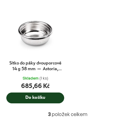
Sítko do páky dvouporcové
14 g 58 mm — Astoria,
Wega (CMA originál)
Skladem
(1 ks)
685,66 Kč
Do košíku
3
položek celkem
O
v
l
á