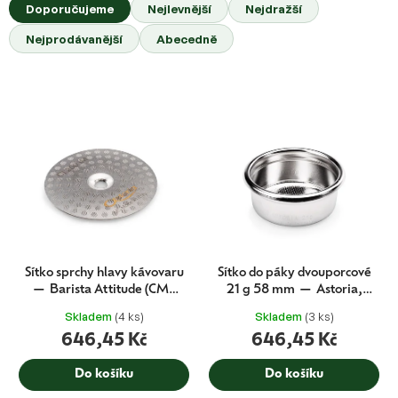
a
Doporučujeme
Nejlevnější
Nejdražší
z
Nejprodávanější
Abecedně
e
n
í
V
p
ý
r
p
o
i
d
s
u
p
k
r
t
o
ů
d
u
Sítko sprchy hlavy kávovaru
Sítko do páky dvouporcové
k
— Barista Attitude (CMA
21 g 58 mm — Astoria,
t
originál)
Wega (CMA originál)
Skladem
(4 ks)
Skladem
(3 ks)
ů
646,45 Kč
646,45 Kč
Do košíku
Do košíku