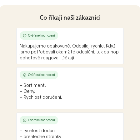
d
a
c
Co říkají naši zákazníci
í
p
r
Ověřené hodnocení
v
Nakupujeme opakovaně. Odesílají rychle. Když
k
jsme potřebovali okamžité odeslání, tak es-hop
y
pohotově reagoval. Děkuji
v
ý
p
Ověřené hodnocení
i
s
+ Sortiment.
u
+ Ceny.
+ Rychlost doručení.
Ověřené hodnocení
+ rychlost dodani
+ prehledne stranky