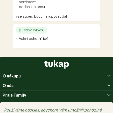
+ sortiment
+ dodani do boxu
vse super. budu nakupovat dal
Ověřené hodnocení
+ Velmi ochotní lidé
Z
á
p
O nákupu
a
t
O nás
í
Prais Family
Používáme cookies, abychom Vám umožnili pohodlné