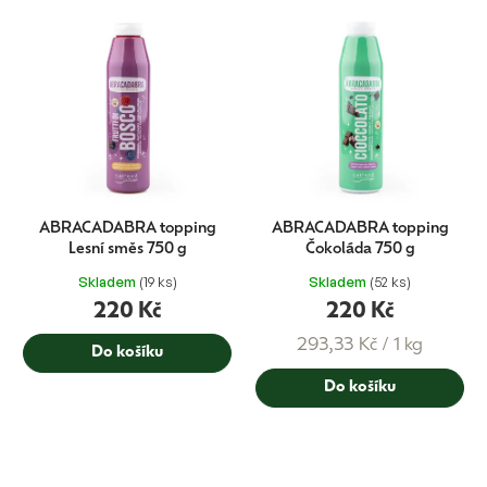
ABRACADABRA topping
ABRACADABRA topping
Lesní směs 750 g
Čokoláda 750 g
Skladem
(19 ks)
Skladem
(52 ks)
220 Kč
220 Kč
Měrná
293,33 Kč / 1 kg
Do košíku
cena:
Do košíku