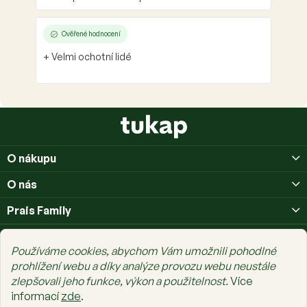
Ověřené hodnocení
+ Velmi ochotní lidé
Z
á
p
O nákupu
a
t
O nás
í
Prais Family
Používáme cookies, abychom Vám umožnili pohodlné
prohlížení webu a díky analýze provozu webu neustále
zlepšovali jeho funkce, výkon a použitelnost.
Více
Copyright 2026
tukap.cz
. Všechna práva vyhrazena.
Upravit nastavení
informací
zde
.
cookies