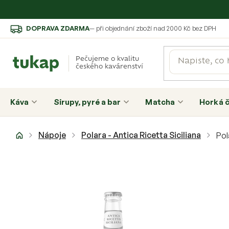
Přejít
DOPRAVA ZDARMA
— při objednání zboží nad 2000 Kč bez DPH
na
obsah
Pečujeme o kvalitu
českého kavárenství
Káva
Sirupy, pyré a bar
Matcha
Horká 
Domů
Nápoje
Polara - Antica Ricetta Siciliana
Pol