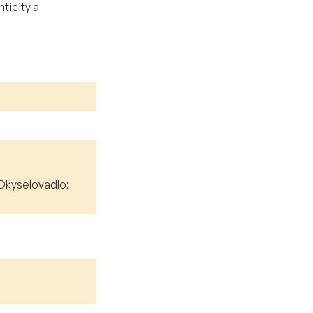
ticity a
 Okyselovadlo: