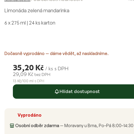
hodnocení
produktu
Limonáda zelená mandarinka
je
0,0
z
6 x 275 ml | 24 ks karton
5
hvězdiček.
Dočasně vyprodáno — dáme vědět, až naskladníme.
35,20 Kč
/ ks
s DPH
29,09 Kč
bez DPH
13 Kč/100 ml
s DPH
Měrná
Hlídat dostupnost
cena:
Vyprodáno
Osobní odběr zdarma
— Moravany u Brna, Po–Pá 8:00–14:30