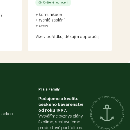
Ověřené hodnocení
ky
+ komunikace
+ rychlé zaslání
+ ceny
Vše v pořádku, děkuji a doporučuji!
Prais Family
Pečujeme o kvalitu
českého kavárenství
od roku 1997.
s sekce
Vytváříme byznys plány,
školíme, sestavujeme
produktové portfolio na