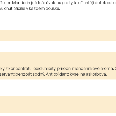
en Mandarin je ideální volbou pro ty, kteří chtějí dotek auten
vu chuti Sicílie v každém doušku.
ky z koncentrátu, oxid uhličitý, přírodní mandarinkové aroma.
onzervant: benzoát sodný, Antioxidant: kyselina askorbová.