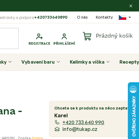
×
+420733640890
O nás
Kontakty
Prázdný košík
Nákupní
košík
nky
Vybavení baru
Kelímky a víčka
Recepty
P
o
Chcete se k produktu na něco zeptat?
ana -
s
Karel
t
+420 733 640 990
r
info@tukap.cz
a
:
ARS201
Značka:
Polara