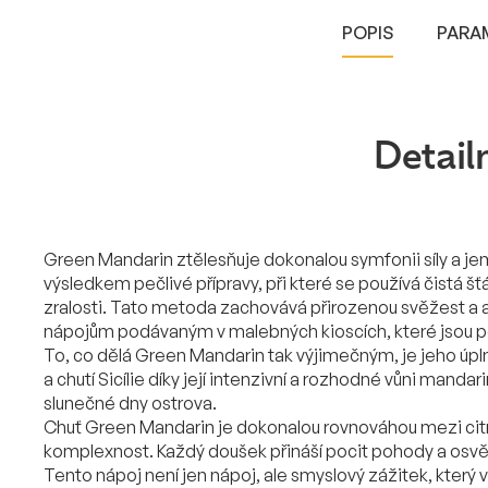
POPIS
PARA
Detail
Green Mandarin ztělesňuje dokonalou symfonii síly a je
výsledkem pečlivé přípravy, při které se používá čistá 
zralosti. Tato metoda zachovává přirozenou svěžest a a
nápojům podávaným v malebných kioscích, které jsou p
To, co dělá Green Mandarin tak výjimečným, je jeho úp
a chutí Sicílie díky její intenzivní a rozhodné vůni manda
slunečné dny ostrova.
Chuť Green Mandarin je dokonalou rovnováhou mezi citr
komplexnost. Každý doušek přináší pocit pohody a osvěž
Tento nápoj není jen nápoj, ale smyslový zážitek, který 