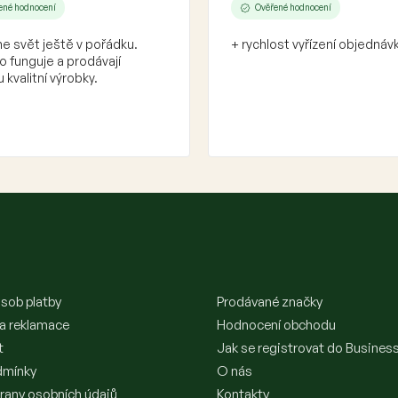
ené hodnocení
Ověřené hodnocení
e svět ještě v pořádku.
+ rychlost vyřízení objednáv
 funguje a prodávají
 kvalitní výrobky.
sob platby
Prodávané značky
 a reklamace
Hodnocení obchodu
t
Jak se registrovat do Busines
dmínky
O nás
rany osobních údajů
Kontakty