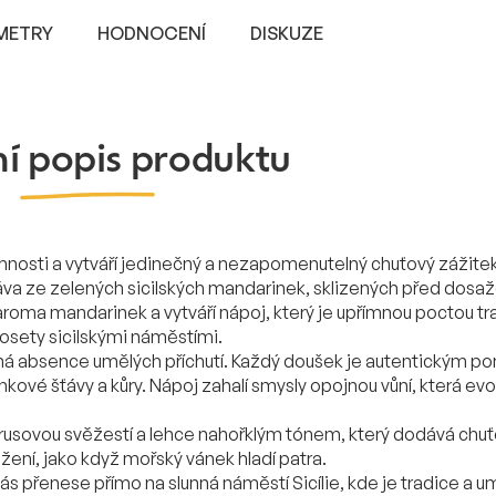
METRY
HODNOCENÍ
DISKUZE
ní popis produktu
mnosti a vytváří jedinečný a nezapomenutelný chuťový zážitek
šťáva ze zelených sicilských mandarinek, sklizených před dosa
roma mandarinek a vytváří nápoj, který je upřímnou poctou t
osety sicilskými náměstími.
lná absence umělých příchutí. Každý doušek je autentickým po
rinkové šťávy a kůry. Nápoj zahalí smysly opojnou vůní, která ev
usovou svěžestí a lehce nahořklým tónem, který dodává chuť
ení, jako když mořský vánek hladí patra.
vás přenese přímo na slunná náměstí Sicílie, kde je tradice a u