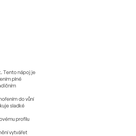
. Tento nápoj je
žením plné
radičním
nořením do vůní
okuje sladké
ovému profilu
mění vytvářet