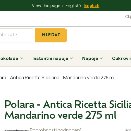
View this page in English?
English
HLEDAT
čokoláda
Instantní nápoje
Nápoje
Cukrovi
ara - Antica Ricetta Siciliana - Mandarino verde 275 ml
Polara - Antica Ricetta Sicili
Mandarino verde 275 ml
Průměrné
Podrobnosti hodnocení
Kód
Neohodnoceno