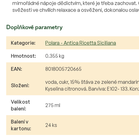
mimořádné nápoje dědictvím, které je třeba zachovat. Gre
svěžesti ve chvílích relaxace a osvěžení, dokonalou osla
Doplňkové parametry
Kategorie
:
Polara - Antica Ricetta Siciliana
Hmotnost
:
0.355 kg
EAN
:
8018005720665
voda, cukr, 15% šťáva ze zelené mandarin
Složení
:
Kyselina citronová. Barviva: E102- 133. K
Velikost
275 ml
balení
:
Balení v
24 ks
kartonu
: