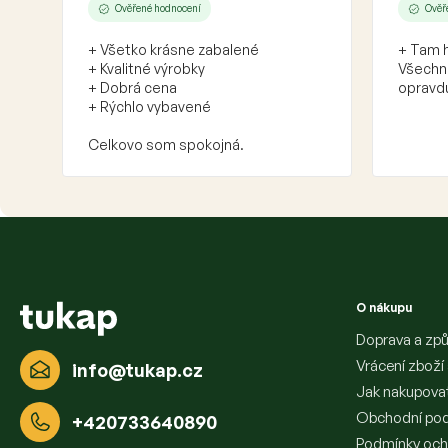
Ověřené hodnocení
Ověř
+ Všetko krásne zabalené
+ Tam h
+ Kvalitné výrobky
Všechno
+ Dobrá cena
opravdu
+ Rýchlo vybavené
Celkovo som spokojná.
Z
á
p
a
O nákupu
t
í
Doprava a způ
Vrácení zboží
info
@
tukap.cz
Jak nakupova
Obchodní po
+420733640890
Podmínky och