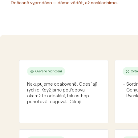
Dočasně vyprodáno — dáme vědět, až naskladníme.
Ověřené hodnocení
Ověř
Nakupujeme opakovaně. Odesílají
+ Sorti
rychle. Když jsme potřebovali
+ Ceny.
okamžité odeslání, tak es-hop
+ Rychl
pohotově reagoval. Děkuji