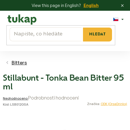
×
View this page in English?
English
Přejít
na
obsah
HLEDAT
Bitters
Stillabunt - Tonka Bean Bitter 95
ml
Průměrné
Podrobnosti hodnocení
Neohodnoceno
hodnocení
Značka:
ODK (OrsaDrinks)
Kód:
LSB012GSA
produktu
je
0,0
z