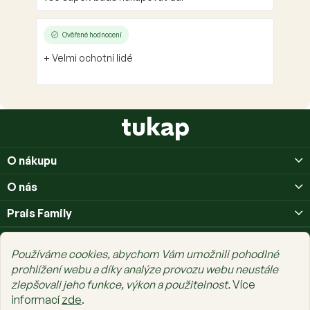
Ověřené hodnocení
+ Velmi ochotní lidé
Z
á
p
O nákupu
a
t
O nás
í
Prais Family
Používáme cookies, abychom Vám umožnili pohodlné
prohlížení webu a díky analýze provozu webu neustále
zlepšovali jeho funkce, výkon a použitelnost.
Více
Copyright 2026
tukap.cz
. Všechna práva vyhrazena.
Upravit nastavení
informací
zde
.
cookies