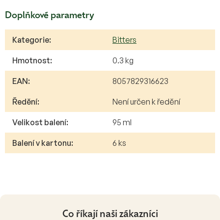
Doplňkové parametry
Kategorie
:
Bitters
Hmotnost
:
0.3 kg
EAN
:
8057829316623
Ředění
:
Není určen k ředění
Velikost balení
:
95 ml
Balení v kartonu
:
6 ks
Co říkají naši zákazníci