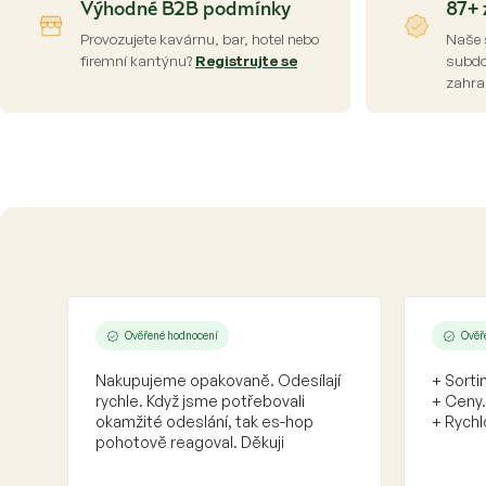
Výhodné B2B podmínky
87+ 
Provozujete kavárnu, bar, hotel nebo
Naše 
firemní kantýnu?
Registrujte se
subdod
zahra
Ověřené hodnocení
Ověř
Nakupujeme opakovaně. Odesílají
+ Sorti
rychle. Když jsme potřebovali
+ Ceny.
okamžité odeslání, tak es-hop
+ Rychl
pohotově reagoval. Děkuji