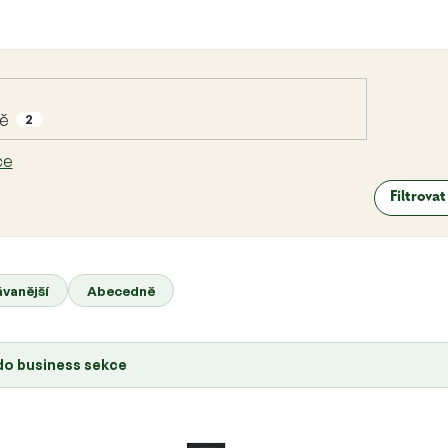
dě
2
ce
Filtrova
vanější
Abecedně
 do business sekce