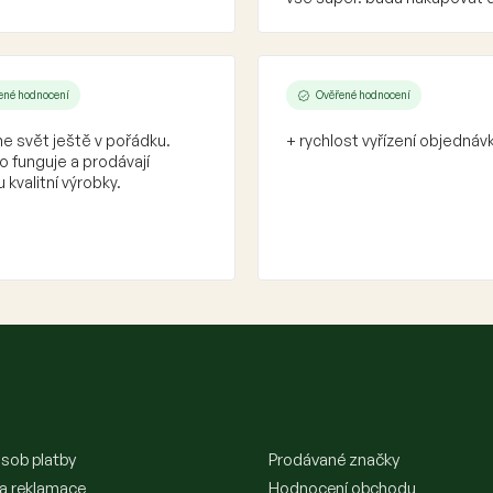
ené hodnocení
Ověřené hodnocení
e svět ještě v pořádku.
+ rychlost vyřízení objednáv
 funguje a prodávají
 kvalitní výrobky.
sob platby
Prodávané značky
 a reklamace
Hodnocení obchodu