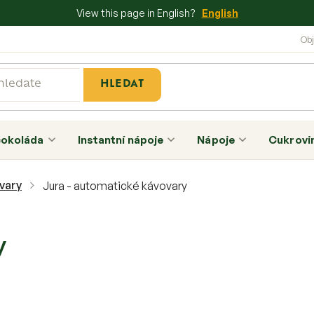
View this page in English?
English
HLEDAT
čokoláda
Instantní nápoje
Nápoje
Cukrovi
vary
Jura - automatické kávovary
y