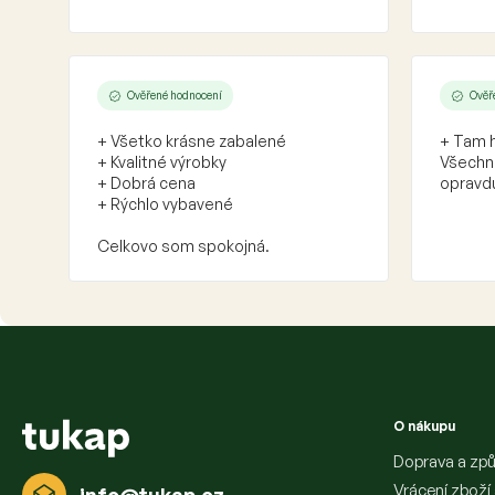
Ověřené hodnocení
Ověř
+ Všetko krásne zabalené
+ Tam h
+ Kvalitné výrobky
Všechno
+ Dobrá cena
opravdu
+ Rýchlo vybavené
Celkovo som spokojná.
Z
á
p
a
O nákupu
t
í
Doprava a způ
Vrácení zboží