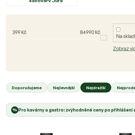
kávovary Jura
V
ý
p
399
Kč
84990
Kč
Na skla
i
s
Zobraz ví
p
r
o
d
u
Ř
k
a
Doporučujeme
Nejlevnější
Nejdražší
Nejprodá
t
z
ů
e
n
%
Pro kavárny a gastro: zvýhodněné ceny po přihlášení
í
p
r
o