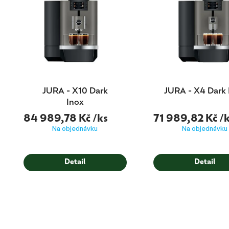
d
u
k
t
ů
JURA - X10 Dark
JURA - X4 Dark 
Inox
84 989,78 Kč
/ks
71 989,82 Kč
/
Na objednávku
Na objednávku
Detail
Detail