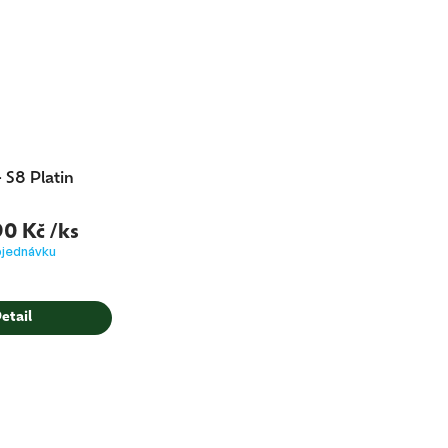
 S8 Platin
90 Kč
/ks
bjednávku
etail