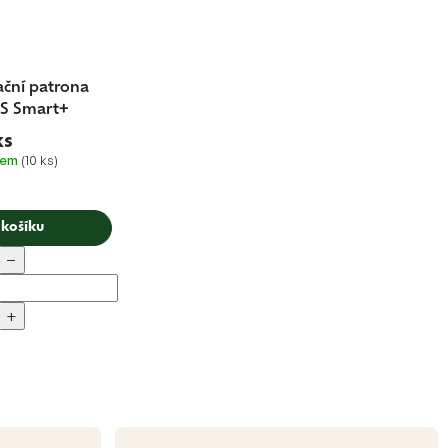
rační patrona
S Smart+
ks
dem
(10 ks)
 košíku
−
+