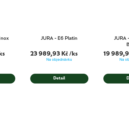
Inox
JURA - E6 Platin
JURA -
B
ks
23 989,93 Kč
/ks
19 989,9
Na objednávku
Na o
Detail
D