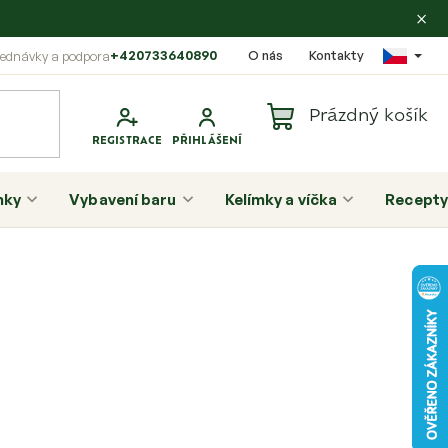
×
+420733640890
O nás
Kontakty
Prázdný košík
Nákupní
košík
nky
Vybavení baru
Kelímky a víčka
Recepty
P
o
s
t
r
a