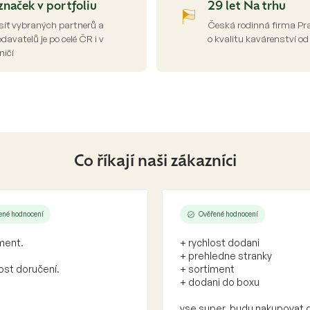
d
značek v portfoliu
29 let Na trhu
a
síť vybraných partnerů a
Česká rodinná firma Pr
c
avatelů je po celé ČR i v
o kvalitu kavárenství od
í
ničí
p
r
v
k
y
v
ý
p
Co říkají naši zákazníci
i
s
u
ené hodnocení
Ověřené hodnocení
ment.
+ rychlost dodani
+ prehledne stranky
ost doručení.
+ sortiment
+ dodani do boxu
vse super. budu nakupovat 