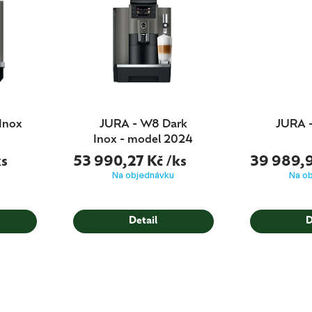
Inox
JURA - W8 Dark
JURA -
Inox - model 2024
ks
53 990,27 Kč
/ks
39 989,
Na objednávku
Na o
Detail
D