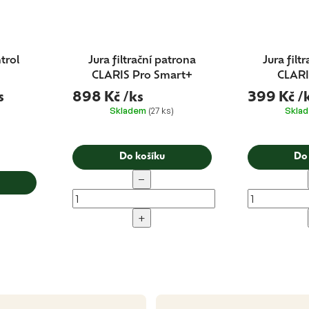
trol
Jura filtrační patrona
Jura filt
CLARIS Pro Smart+
CLARI
s
898 Kč
/ks
399 Kč
/
Skladem
(27 ks)
Skla
Do košíku
Do
−
+
O
v
l
á