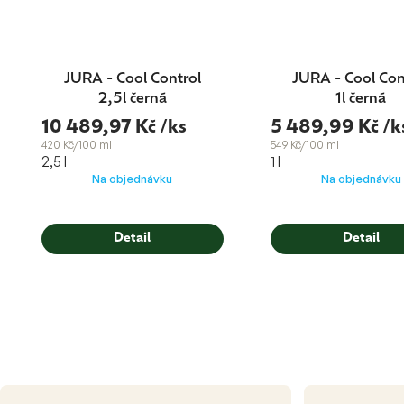
JURA - Cool Control
JURA - Cool Con
2,5l černá
1l černá
10 489,97 Kč
/ks
5 489,99 Kč
/k
420 Kč/100 ml
549 Kč/100 ml
2,5 l
1 l
Na objednávku
Na objednávku
Detail
Detail