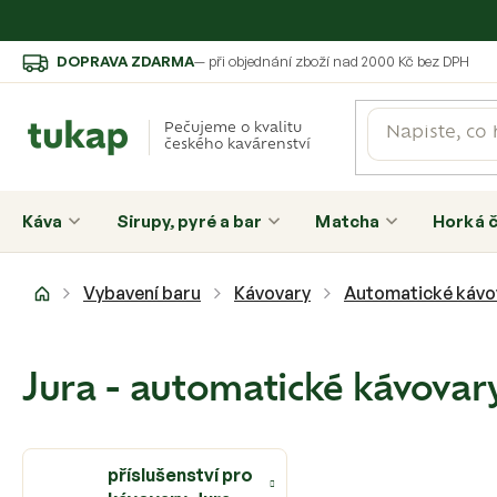
Přejít
DOPRAVA ZDARMA
— při objednání zboží nad 2000 Kč bez DPH
na
obsah
Pečujeme o kvalitu
českého kavárenství
Káva
Sirupy, pyré a bar
Matcha
Horká 
Domů
Vybavení baru
Kávovary
Automatické kávo
Jura - automatické kávovar
příslušenství pro