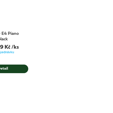
 E4 Piano
lack
9 Kč
/ks
bjednávku
etail