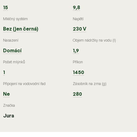
15
9,8
Mléčný systém
Napětí
Bez (jen černá)
230 V
Nasazení
Objem nádržky na vodu (l)
Domácí
1,9
Počet mlýnků
Příkon
1
1450
Připojení na vodovodní řad
Zásobník na zrna (g)
Ne
280
Značka
Jura