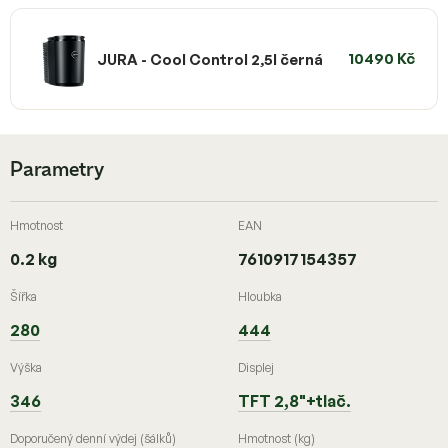
10490 Kč
JURA - Cool Control 2,5l černá
Parametry
Hmotnost
EAN
0.2 kg
7610917154357
Šířka
Hloubka
280
444
Výška
Displej
346
TFT 2,8"+tlač.
Doporučený denní výdej (šálků)
Hmotnost (kg)