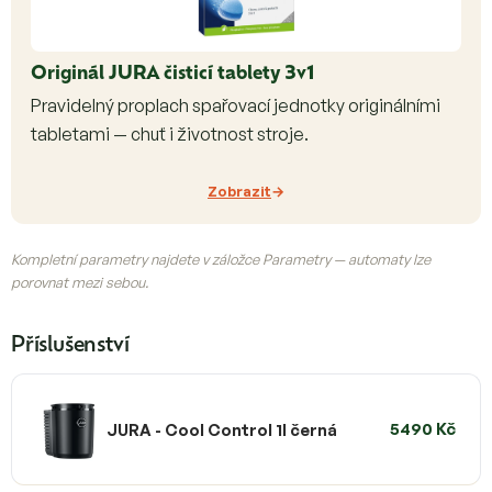
Originál JURA čisticí tablety 3v1
Pravidelný proplach spařovací jednotky originálními
tabletami — chuť i životnost stroje.
Zobrazit
Kompletní parametry najdete v záložce Parametry — automaty lze
porovnat mezi sebou.
Příslušenství
5490 Kč
JURA - Cool Control 1l černá