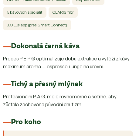
5 kávových specialit
CLARIS filtr
J.O.E.® app (přes Smart Connect)
Dokonalá černá káva
Proces P.E.P.® optimalizuje dobu extrakce a vytěží z kávy
maximum aroma — espresso i lungo na úrovni.
Tichý a přesný mlýnek
Profesionální P.A.G. mele rovnoměrně a šetrně, aby
zůstala zachována původní chuť zrn.
Pro koho