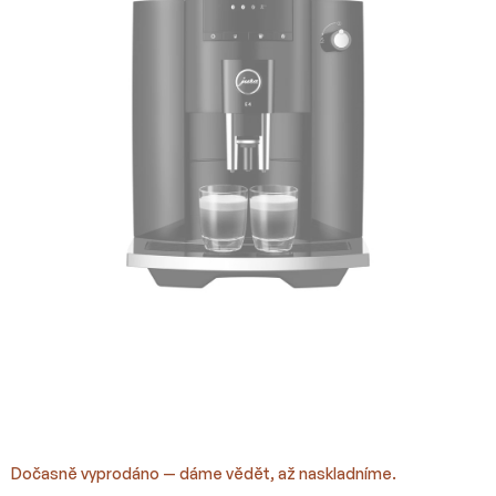
hvězdiček.
Dočasně vyprodáno — dáme vědět, až naskladníme.