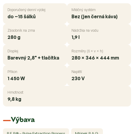
Doporučený denní výdej
Mléčný systém
do ~15 šálků
Bez (jen černá káva)
Zásobník na zrna
Nádržka na vodu
280 g
1,9 l
Displej
Rozměry (š × v × h)
Barevný 2,8" + tlačítka
280 × 346 × 444 mm
Příkon
Napětí
1 450 W
230 V
Hmotnost
9,8 kg
Výbava
P.E.P.® – Pulse Extraction Process
Mlýnek P.A.G.