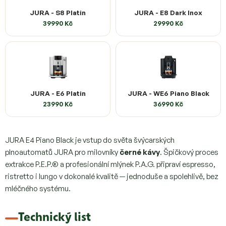
JURA - S8 Platin
JURA - E8 Dark Inox
39990 Kč
29990 Kč
JURA - E6 Platin
JURA - WE6 Piano Black
23990 Kč
36990 Kč
JURA E4 Piano Black je vstup do světa švýcarských
plnoautomatů JURA pro milovníky
černé kávy
. Špičkový proces
extrakce P.E.P.® a profesionální mlýnek P.A.G. připraví espresso,
ristretto i lungo v dokonalé kvalitě — jednoduše a spolehlivě, bez
mléčného systému.
Technický list