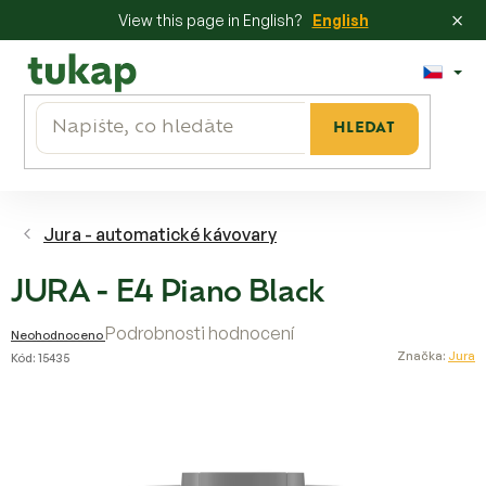
×
View this page in English?
English
Přejít
na
obsah
HLEDAT
Jura - automatické kávovary
JURA - E4 Piano Black
Průměrné
Podrobnosti hodnocení
Neohodnoceno
hodnocení
Značka:
Jura
Kód:
15435
produktu
je
0,0
z
5