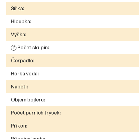
Šířka
:
Hloubka
:
Výška
:
Počet skupin
:
?
Čerpadlo
:
Horká voda
:
Napětí
:
Objem bojleru
:
Počet parních trysek
:
Příkon
:
Připojení vody
: