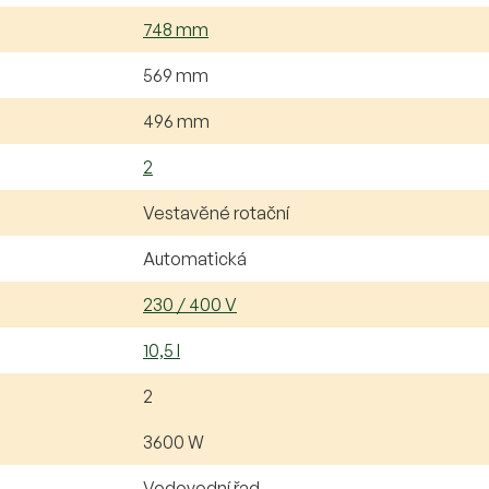
748 mm
569 mm
496 mm
2
Vestavěné rotační
Automatická
230 / 400 V
10,5 l
2
3600 W
Vodovodní řad