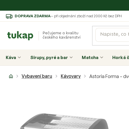
Přejít
DOPRAVA ZDARMA
— při objednání zboží nad 2000 Kč bez DPH
na
obsah
Pečujeme o kvalitu
českého kavárenství
Káva
Sirupy, pyré a bar
Matcha
Horká 
Domů
Vybavení baru
Kávovary
Astoria Forma – dv