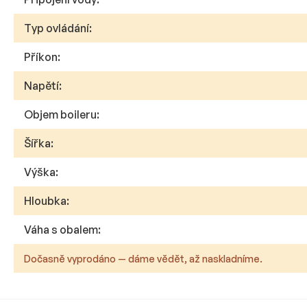
Typ ovládání
:
Příkon
:
Napětí
:
Objem boileru
:
Šířka
:
Výška
:
Hloubka
:
Váha s obalem
:
Dočasně vyprodáno — dáme vědět, až naskladníme.