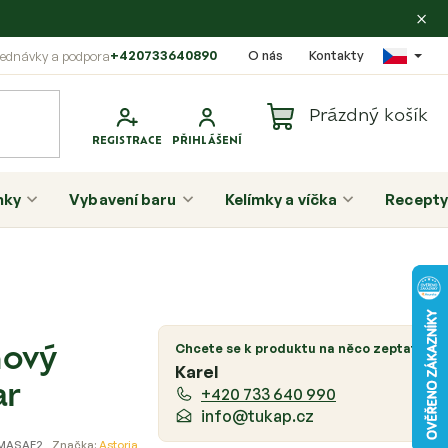
×
+420733640890
O nás
Kontakty
Prázdný košík
Nákupní
košík
nky
Vybavení baru
Kelímky a víčka
Recepty
P
o
Chcete se k produktu na něco zeptat?
nový
s
Karel
t
ar
+420 733 640 990
r
info@tukap.cz
a
MASAE2
Značka:
Astoria