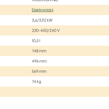
Elektronický
3,6/3,92 kW
230-400/240 V
10,5 l
748 mm
496 mm
569 mm
74 kg