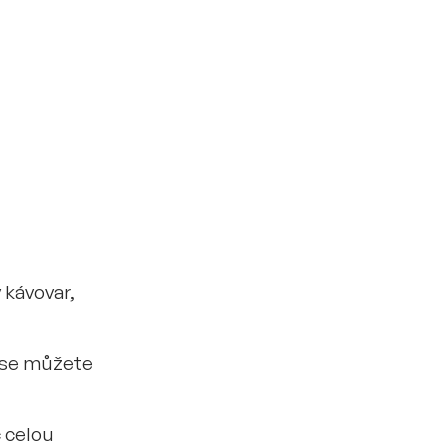
 kávovar,
 se můžete
 celou