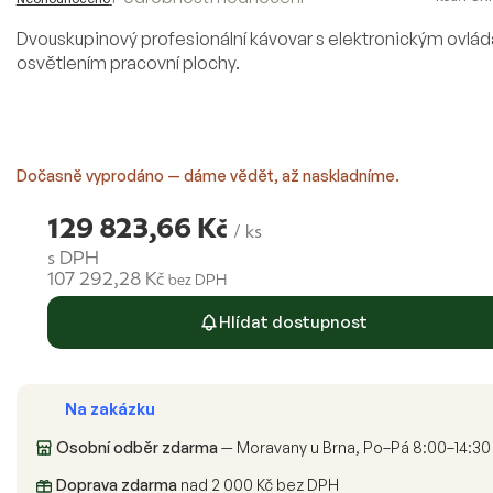
hodnocení
produktu
Dvouskupinový profesionální kávovar s elektronickým ovlá
je
osvětlením pracovní plochy.
0,0
z
5
hvězdiček.
Dočasně vyprodáno — dáme vědět, až naskladníme.
129 823,66 Kč
/ ks
s DPH
107 292,28 Kč
bez DPH
Měrná
Hlídat dostupnost
cena:
Na zakázku
Osobní odběr zdarma
— Moravany u Brna, Po–Pá 8:00–14:30
Doprava zdarma
nad 2 000 Kč bez DPH