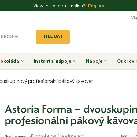
View this page in English?
English
HLEDAT
čokoláda
Instantní nápoje
Nápoje
Cukrovi
ouskupinový profesionální pákový kávovar
Astoria Forma – dvouskupi
profesionální pákový kávov
Průměrné
Podrobnosti hodnocení
Kód:
FOR
Neohodnoceno