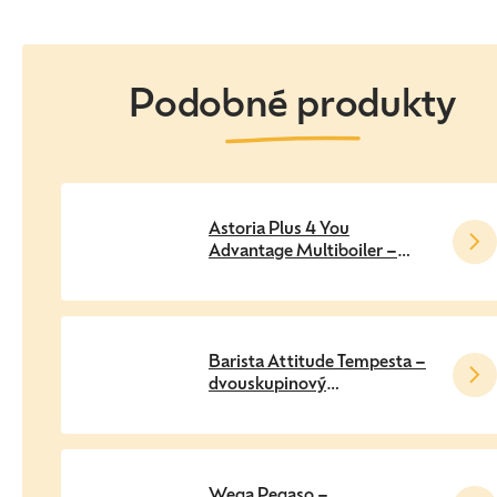
Astoria Plus 4 You
Advantage Multiboiler –
dvouskupinový
profesionální pákový
kávovar
Barista Attitude Tempesta –
dvouskupinový
profesionální pákový
kávovar
Wega Pegaso –