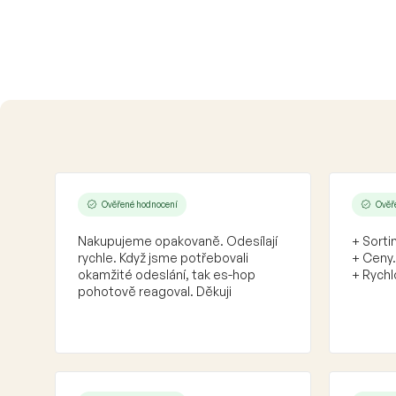
Ověřené hodnocení
Ověř
Nakupujeme opakovaně. Odesílají
+ Sorti
rychle. Když jsme potřebovali
+ Ceny.
okamžité odeslání, tak es-hop
+ Rychl
pohotově reagoval. Děkuji