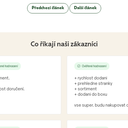
Předchozí článek
Další článek
Co říkají naši zákazníci
ené hodnocení
Ověřené hodnocení
ment.
+ rychlost dodani
+ prehledne stranky
ost doručení.
+ sortiment
+ dodani do boxu
vse super. budu nakupovat 