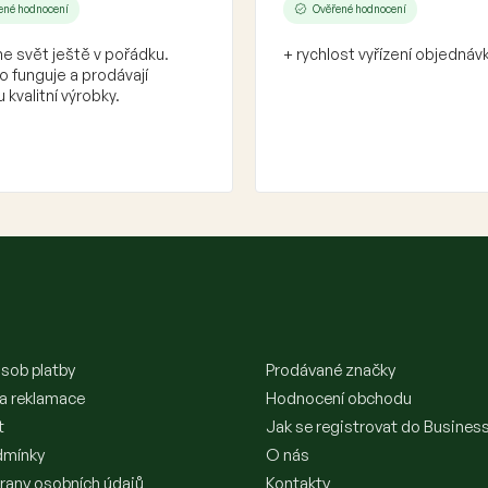
ené hodnocení
Ověřené hodnocení
e svět ještě v pořádku.
+ rychlost vyřízení objednáv
 funguje a prodávají
 kvalitní výrobky.
sob platby
Prodávané značky
 a reklamace
Hodnocení obchodu
t
Jak se registrovat do Busines
dmínky
O nás
rany osobních údajů
Kontakty