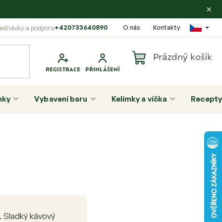
×
+420733640890
O nás
Kontakty
Prázdný košík
Nákupní
košík
nky
Vybavení baru
Kelímky a víčka
Recepty
 Sladký kávový