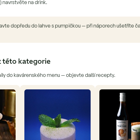
 navrstvěte na drink.
ravte dopředu do lahve s pumpičkou — při náporech ušetříte ča
z této kategorie
ily do kavárenského menu — objevte další recepty.