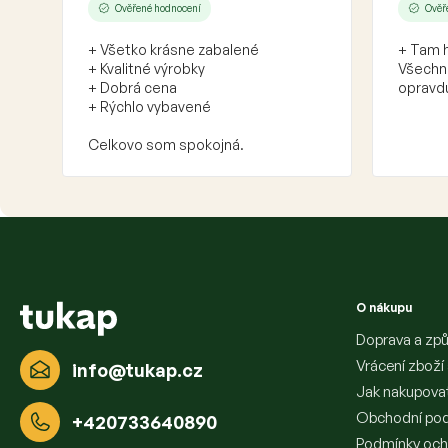
Ověřené hodnocení
Ověř
+ Všetko krásne zabalené
+ Tam h
+ Kvalitné výrobky
Všechno
+ Dobrá cena
opravdu
+ Rýchlo vybavené
Celkovo som spokojná.
Z
á
p
a
O nákupu
t
í
Doprava a způ
Vrácení zboží
info
@
tukap.cz
Jak nakupova
Obchodní po
+420733640890
Podmínky och