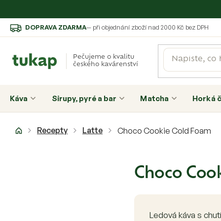
Přejít
DOPRAVA ZDARMA
— při objednání zboží nad 2000 Kč bez DPH
na
obsah
Pečujeme o kvalitu
českého kavárenství
Káva
Sirupy, pyré a bar
Matcha
Horká 
Domů
Recepty
Latte
Choco Cookie Cold Foam
Choco Cook
Ledová káva s chut