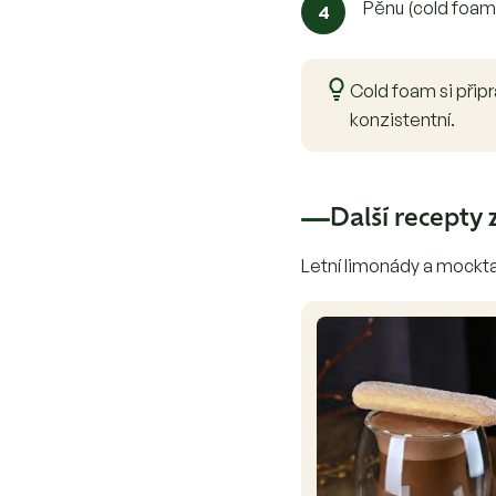
Pěnu (cold foam)
Cold foam si přip
konzistentní.
Další recepty 
Letní limonády a mockta