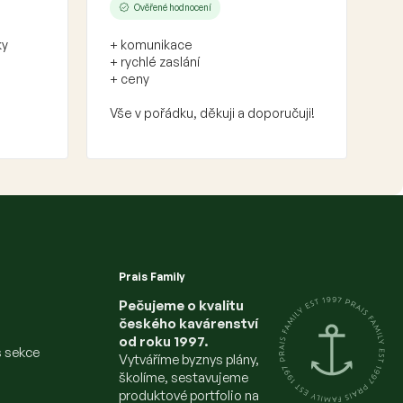
Ověřené hodnocení
ky
+ komunikace
+ rychlé zaslání
+ ceny
Vše v pořádku, děkuji a doporučuji!
Prais Family
Pečujeme o kvalitu
českého kavárenství
od roku 1997.
s sekce
Vytváříme byznys plány,
školíme, sestavujeme
produktové portfolio na