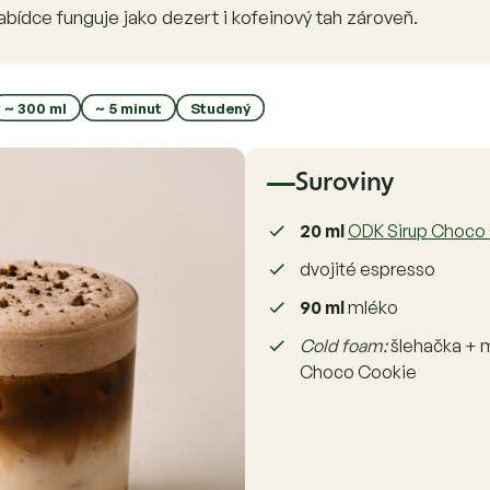
 nabídce funguje jako dezert i kofeinový tah zároveň.
~ 300 ml
~ 5 minut
Studený
Suroviny
20 ml
ODK Sirup Choco
dvojité espresso
90 ml
mléko
Cold foam:
šlehačka + 
Choco Cookie