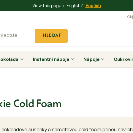
View this page in English?
English
HLEDAT
čokoláda
Instantní nápoje
Nápoje
Cukrovi
ie Cold Foam
í čokoládové sušenky a sametovou cold foam pěnou navrch.