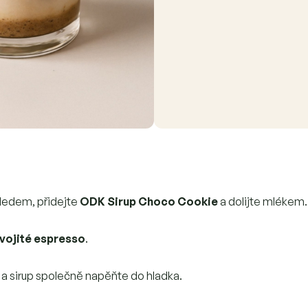
 ledem, přidejte
ODK Sirup Choco Cookie
a dolijte mlékem.
vojité espresso
.
 a sirup společně napěňte do hladka.