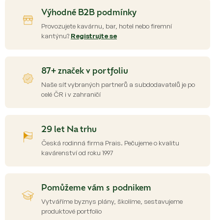
d
Výhodné B2B podmínky
a
c
Provozujete kavárnu, bar, hotel nebo firemní
í
kantýnu?
Registrujte se
p
r
v
87+ značek v portfoliu
k
y
Naše síť vybraných partnerů a subdodavatelů je po
v
celé ČR i v zahraničí
ý
p
i
s
29 let Na trhu
u
Česká rodinná firma Prais. Pečujeme o kvalitu
kavárenství od roku 1997
Pomůžeme vám s podnikem
Vytváříme byznys plány, školíme, sestavujeme
produktové portfolio