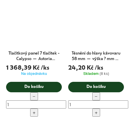
Tlačítkový panel 7 tlačítek -
Těsnění do hlavy kávovaru
Calypso — Astoria
58 mm — výška ? mm —
(originál)
Astoria + Wega (CMA
1 368,39 Kč
/ks
24,20 Kč
/ks
originál)
Na objednávku
Skladem
(8 ks)
Do košíku
Do košíku
−
−
+
+