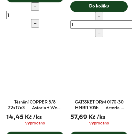
−
Do košíku
−
+
+
Těsnění COPPER 3/8
GATSSKET ORM 0170-30
22x17x3 — Astoria + Wega
HNBR 70Sh — Astoria +
+ Barista Attitude (CMA
Wega (CMA originál)
14,45 Kč
/ks
57,69 Kč
/ks
originál)
Vyprodáno
Vyprodáno