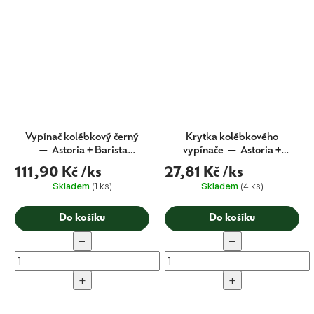
Vypínač kolébkový černý
Krytka kolébkového
— Astoria + Barista
vypínače — Astoria +
Attitude (CMA originál)
Barista Attitude (CMA
111,90 Kč
/ks
27,81 Kč
/ks
originál)
Skladem
(1 ks)
Skladem
(4 ks)
Do košíku
Do košíku
−
−
+
+