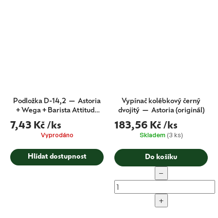
Podložka D-14,2 — Astoria
Vypínač kolébkový černý
+ Wega + Barista Attitude
dvojitý — Astoria (originál)
(CMA originál)
7,43 Kč
/ks
183,56 Kč
/ks
Vyprodáno
Skladem
(3 ks)
Hlídat dostupnost
Do košíku
−
+