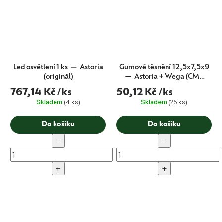
Led osvětlení 1 ks — Astoria
Gumové těsnění 12,5x7,5x9
(originál)
— Astoria + Wega (CMA
originál)
767,14 Kč
/ks
50,12 Kč
/ks
Skladem
(4 ks)
Skladem
(25 ks)
Do košíku
Do košíku
−
−
+
+