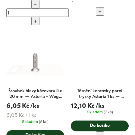
−
+
+
Šroubek hlavy kávovaru 5 x
Těsnění koncovky parní
20 mm — Astoria + Wega
trysky Astoria 1 ks —
+ Barista Attitude (CMA
Astoria + Wega + Barista
6,05 Kč
/ks
12,10 Kč
/ks
originál)
Attitude (CMA originál)
Skladem
(7 ks)
Měrná
6,05 Kč / 1 ks
Skladem
(5 ks)
cena:
Do košíku