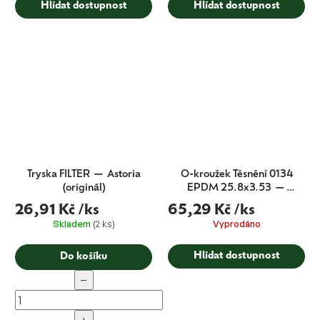
Hlídat dostupnost
Hlídat dostupnost
Tryska FILTER — Astoria
O-kroužek Těsnění 0134
(originál)
EPDM 25.8x3.53 —
Astoria + Wega (CMA
26,91 Kč
/ks
65,29 Kč
/ks
originál)
Skladem
(2 ks)
Vyprodáno
Hlídat dostupnost
Do košíku
−