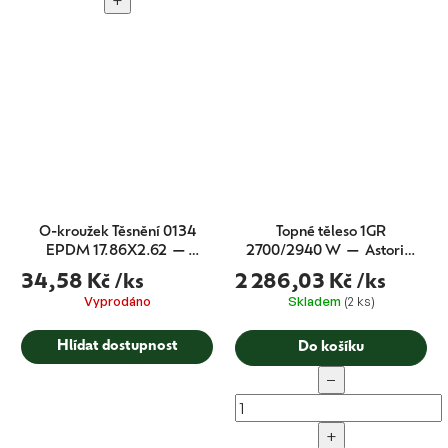
+
O-kroužek Těsnění 0134
Topné těleso 1GR
EPDM 17.86X2.62 —
2700/2940 W — Astoria,
Astoria + Wega (CMA
Wega (CMA originál)
34,58 Kč
/ks
2 286,03 Kč
/ks
originál)
Vyprodáno
Skladem
(2 ks)
Hlídat dostupnost
Do košíku
−
+