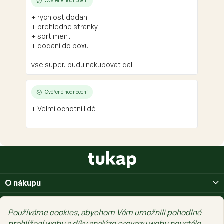
Ověřené hodnocení
+ rychlost dodani
+ prehledne stranky
+ sortiment
+ dodani do boxu
vse super. budu nakupovat dal
Ověřené hodnocení
+ Velmi ochotní lidé
Z
á
p
O nákupu
a
t
O nás
í
Používáme cookies, abychom Vám umožnili pohodlné
Prais Family
prohlížení webu a díky analýze provozu webu neustále