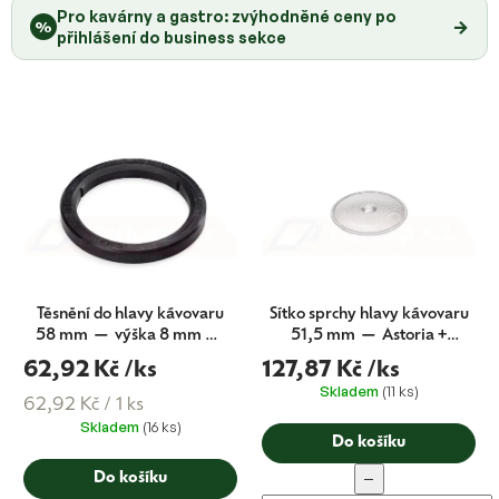
Pro kavárny a gastro: zvýhodněné ceny po
p
→
%
přihlášení do business sekce
r
o
d
u
k
t
ů
Těsnění do hlavy kávovaru
Sítko sprchy hlavy kávovaru
58 mm — výška 8 mm —
51,5 mm — Astoria +
Astoria + Wega + Barista
Wega (CMA originál)
62,92 Kč
/ks
127,87 Kč
/ks
Attitude (CMA originál)
Skladem
(11 ks)
Měrná
62,92 Kč / 1 ks
Skladem
(16 ks)
cena:
Do košíku
−
Do košíku