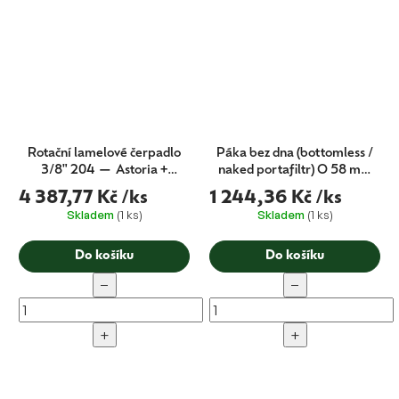
Rotační lamelové čerpadlo
Páka bez dna (bottomless /
3/8" 204 — Astoria +
naked portafiltr) O 58 mm
Barista Attitude (CMA
— Astoria a Wega
4 387,77 Kč
/ks
1 244,36 Kč
/ks
originál)
Skladem
(1 ks)
Skladem
(1 ks)
Do košíku
Do košíku
−
−
+
+