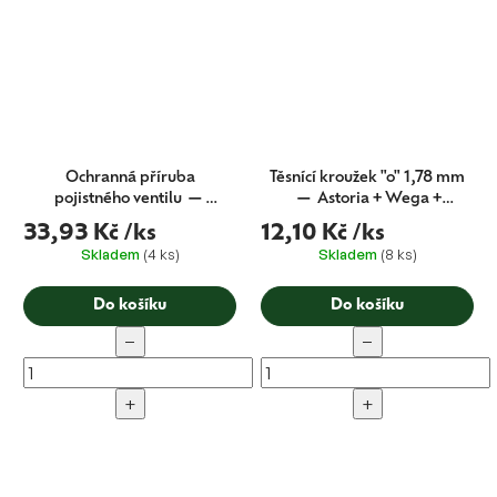
Ochranná příruba
Těsnící kroužek "o" 1,78 mm
pojistného ventilu —
— Astoria + Wega +
Astoria + Barista Attitude
Barista Attitude (CMA
33,93 Kč
/ks
12,10 Kč
/ks
(CMA originál)
originál)
Skladem
(4 ks)
Skladem
(8 ks)
Do košíku
Do košíku
−
−
+
+