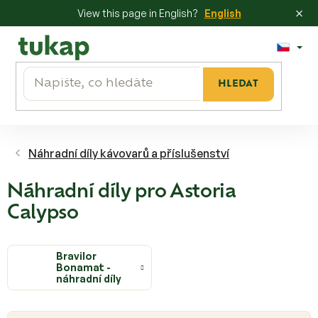
×
View this page in English?
English
Přejít
na
obsah
HLEDAT
Náhradní díly kávovarů a příslušenství
Náhradní díly pro Astoria
Calypso
Bravilor
Bonamat -
náhradní díly