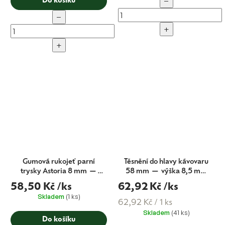
−
Do košíku
−
+
+
Gumová rukojeť parní
Těsnění do hlavy kávovaru
trysky Astoria 8 mm —
58 mm — výška 8,5 mm
Astoria (originál)
— Astoria + Wega +
58,50 Kč
/ks
62,92 Kč
/ks
Barista Attitude (CMA
Skladem
(1 ks)
originál)
Měrná
62,92 Kč / 1 ks
Skladem
(41 ks)
cena:
Do košíku