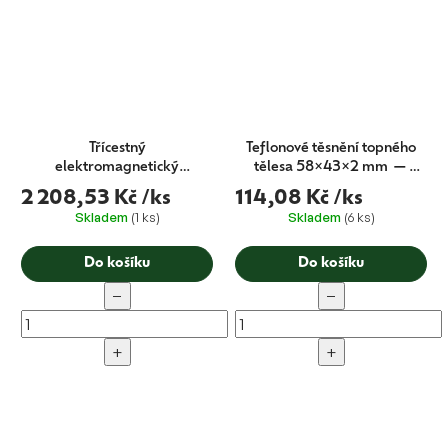
Třícestný
Teflonové těsnění topného
elektromagnetický
tělesa 58×43×2 mm —
solenoidový ventil 230V 9W
Astoria, Wega, Barista
2 208,53 Kč
/ks
114,08 Kč
/ks
— Astoria (originál)
Attitude (CMA univerzál)
Skladem
(1 ks)
Skladem
(6 ks)
Do košíku
Do košíku
−
−
+
+