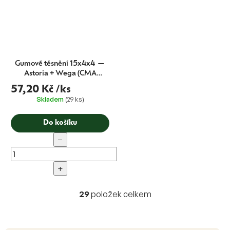
Gumové těsnění 15x4x4 —
Astoria + Wega (CMA
originál)
57,20 Kč
/ks
Skladem
(29 ks)
Do košíku
−
+
29
položek celkem
O
v
l
á