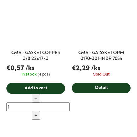
CMA - GASKET COPPER
CMA - GATSSKET ORM
3/8 22x17x3
0170-30 HNBR 70Sh
€0,57
/ks
€2,29
/ks
In stock
(4 pcs)
Sold Out
Detail
Add to cart
−
+