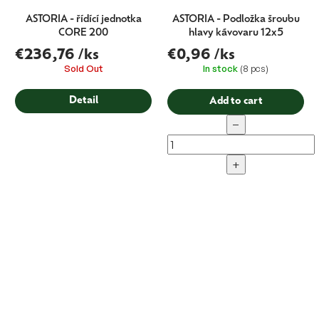
ASTORIA - řídící jednotka
ASTORIA - Podložka šroubu
CORE 200
hlavy kávovaru 12x5
€236,76
/ks
€0,96
/ks
Sold Out
In stock
(8 pcs)
Detail
Add to cart
−
+