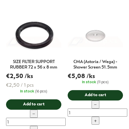
r
t
i
n
g
SIZE FILTER SUPPORT
CMA (Astoria / Wega) -
RUBBER 72 x 56 x 8 mm
Shower Screen 51.5mm
€2,50
/ks
€5,08
/ks
In stock
(11 pcs)
Measure
€2,50 / 1 pcs
In stock
(16 pcs)
price:
Add to cart
−
Add to cart
−
+