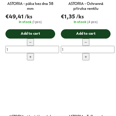
ASTORIA - páka bez dna 58
ASTORIA - Ochranná
mm
příruba ventilu
€49,41
/ks
€1,35
/ks
In stock
(1 pcs)
In stock
(4 pcs)
Add to cart
Add to cart
−
−
+
+