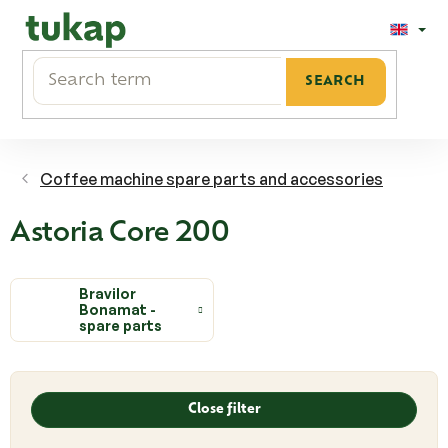
Skip
to
content
SEARCH
Coffee machine spare parts and accessories
Astoria Core 200
Bravilor
Bonamat -
spare parts
L
i
Close filter
s
t