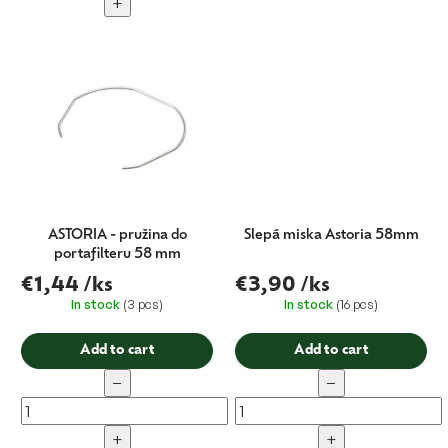
+
ASTORIA - pružina do
Slepá miska Astoria 58mm
portafilteru 58 mm
€1,44
/ks
€3,90
/ks
In stock
(3 pcs)
In stock
(16 pcs)
Add to cart
Add to cart
−
−
+
+