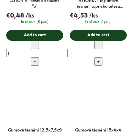
ASTORIA - těsnící kroužek
ASTORIA - Teflonové
"o"
těsnění topného tělesa
boileru 58x43x2
€0,48
/ks
€4,53
/ks
In stock
(8 pcs)
In stock
(6 pcs)
Add to cart
Add to cart
−
−
+
+
Gumové těsnění 12,5x7,5x9
Gumové těsnění 15x4x4