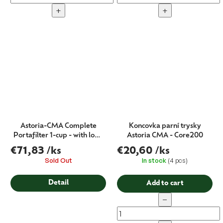
+
+
Astoria-CMA Complete
Koncovka parní trysky
Portafilter 1-cup - with logo
Astoria CMA - Core200
58 mm
€71,83
/ks
€20,60
/ks
Sold Out
In stock
(4 pcs)
Detail
Add to cart
−