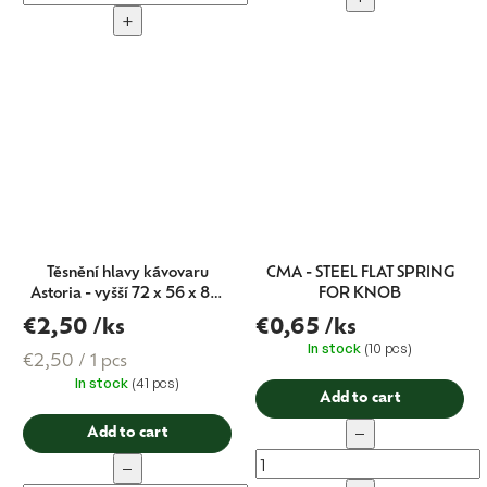
+
Těsnění hlavy kávovaru
CMA - STEEL FLAT SPRING
Astoria - vyšší 72 x 56 x 8,5
FOR KNOB
mm
€2,50
/ks
€0,65
/ks
In stock
(10 pcs)
Measure
€2,50 / 1 pcs
In stock
(41 pcs)
price:
Add to cart
−
Add to cart
−