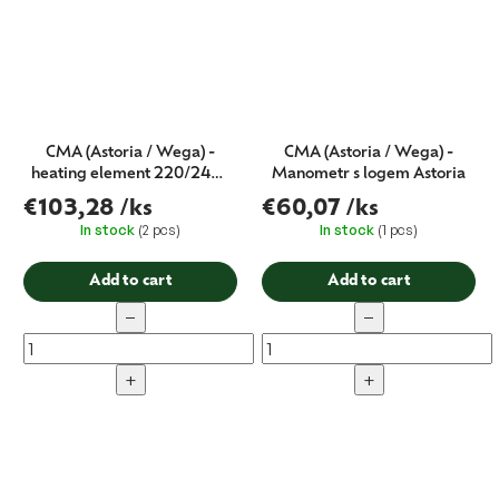
CMA (Astoria / Wega) -
CMA (Astoria / Wega) -
heating element 220/240V
Manometr s logem Astoria
3400/3700W
€103,28
/ks
€60,07
/ks
In stock
(2 pcs)
In stock
(1 pcs)
Add to cart
Add to cart
−
−
+
+