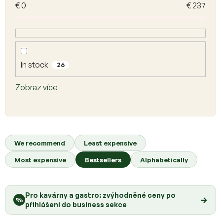
€
0
€
237
o
f
p
r
o
d
In stock
26
u
c
Zobraz více
t
s
P
r
We recommend
Least expensive
o
Most expensive
Bestsellers
Alphabetically
d
u
c
Pro kavárny a gastro: zvýhodněné ceny po
t
→
%
přihlášení do business sekce
s
o