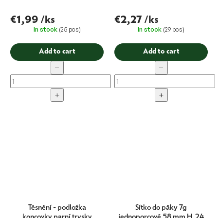
€1,99
/ks
€2,27
/ks
In stock
(25 pcs)
In stock
(29 pcs)
Add to cart
Add to cart
−
−
+
+
Těsnění - podložka
Sítko do páky 7g
koncovky parní trysky
jednoporcové 58 mm H.24