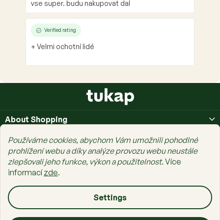
vse super. budu nakupovat dal
Verified rating
+ Velmi ochotní lidé
F
o
o
About Shopping
t
e
About Us
Používáme cookies, abychom Vám umožnili pohodlné
r
prohlížení webu a díky analýze provozu webu neustále
Prais Family
zlepšovali jeho funkce, výkon a použitelnost.
Více
informací
zde
.
Settings
Copyright 2026
tukap.cz
. All rights reserved.
Edit cookie settings