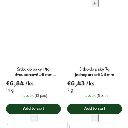
+
Sítko do páky 14g
Sítko do páky 7g
dvouporcové 58 mm
jednoporcové 58 mm
H.24,5
H.19,5
€6,84
/ks
€6,43
/ks
14 g
7 g
In stock
(13 pcs)
In stock
(5 pcs)
Add to cart
Add to cart
−
−