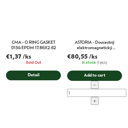
CMA - O RING GASKET
ASTORIA - Doucestný
0134 EPDM 17.86X2.62
elektromagnetický
solenoidový ventil pro výdej
€1,37
/ks
€80,55
/ks
vody 230V 9W
Sold Out
In stock
(1 pcs)
Detail
Add to cart
−
+