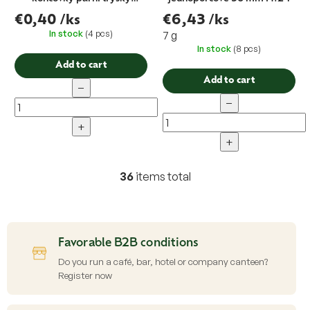
Astoria 1 ks
€0,40
/ks
€6,43
/ks
In stock
(4 pcs)
7 g
In stock
(8 pcs)
Add to cart
Add to cart
−
−
+
+
36
items total
L
i
s
t
i
Favorable B2B conditions
n
g
Do you run a café, bar, hotel or company canteen?
c
Register now
o
n