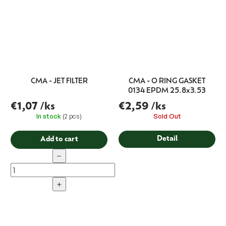
CMA - JET FILTER
CMA - O RING GASKET
0134 EPDM 25.8x3.53
€1,07
/ks
€2,59
/ks
In stock
(2 pcs)
Sold Out
Detail
Add to cart
−
+