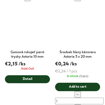
Gumová rukojeť parní
Šroubek hlavy kávovaru
trysky Astoria 10 mm
Astoria 5 x 20 mm
€2,15
/ks
€0,24
/ks
Sold Out
Measure
€0,24 / 1 pcs
In stock
(5 pcs)
price:
Detail
Add to cart
−