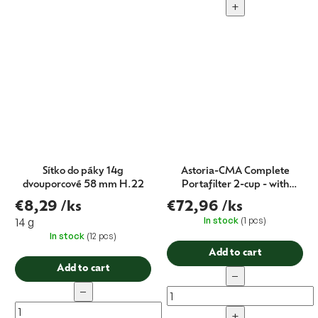
+
Sítko do páky 14g
Astoria-CMA Complete
dvouporcové 58 mm H.22
Portafilter 2-cup - with
logo 58 mm
€8,29
/ks
€72,96
/ks
In stock
(1 pcs)
14 g
In stock
(12 pcs)
Add to cart
Add to cart
−
−
+