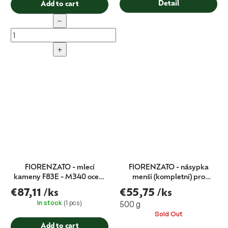
Detail
Add to cart
−
+
FIORENZATO - mlecí
FIORENZATO - násypka
kameny F83E - M340 ocel -
menší (kompletní) pro
MADE IN FIORENZATO
mlýnky F64 a F5
€87,11
/ks
€55,75
/ks
In stock
(1 pcs)
500 g
Sold Out
Add to cart