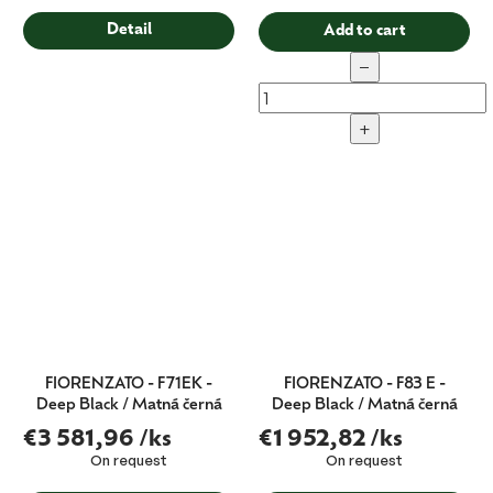
Detail
Add to cart
−
+
FIORENZATO - F71EK -
FIORENZATO - F83 E -
Deep Black / Matná černá
Deep Black / Matná černá
€3 581,96
/ks
€1 952,82
/ks
On request
On request