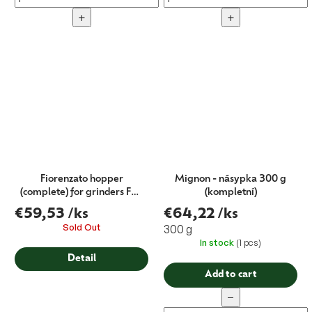
+
+
Fiorenzato hopper
Mignon - násypka 300 g
(complete) for grinders F64
(kompletní)
and F5
€59,53
/ks
€64,22
/ks
Sold Out
300 g
In stock
(1 pcs)
Detail
Add to cart
−