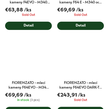
kameny F4EVO - M340
kameny F64 E - M340 ocel
ocel - MADE IN
- MADE IN FIORENZATO
€63,88
/ks
€69,69
/ks
FIORENZATO
Sold Out
Sold Out
Detail
Detail
FIORENZATO - mlecí
FIORENZATO - mlecí
kameny F64EVO - M340
kameny F64EVO DARK-T -
ocel - MADE IN
M340 ocel - MADE IN
€69,69
/ks
€243,91
/ks
FIORENZATO
FIORENZATO
In stock
(3 pcs)
Sold Out