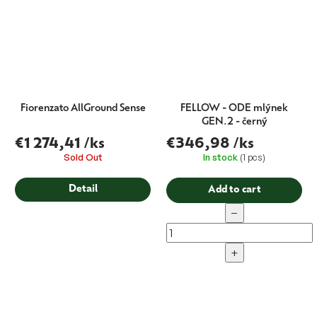
Fiorenzato AllGround Sense
FELLOW - ODE mlýnek
GEN.2 - černý
€1 274,41
/ks
€346,98
/ks
Sold Out
In stock
(1 pcs)
Detail
Add to cart
−
+