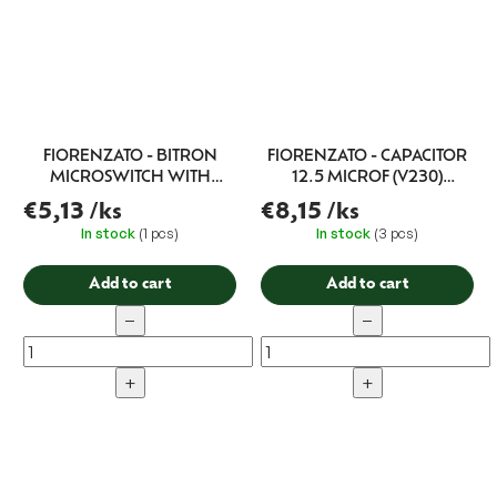
FIORENZATO - BITRON
FIORENZATO - CAPACITOR
MICROSWITCH WITH
12.5 MICROF (V230)
LEVER
METAL
€5,13
/ks
€8,15
/ks
In stock
(1 pcs)
In stock
(3 pcs)
Add to cart
Add to cart
−
−
+
+