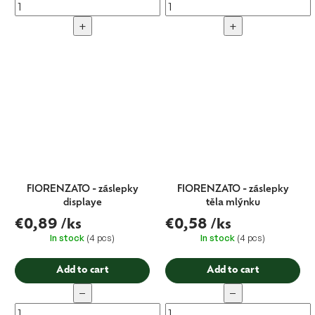
+
+
FIORENZATO - záslepky
FIORENZATO - záslepky
displaye
těla mlýnku
€0,89
/ks
€0,58
/ks
In stock
(4 pcs)
In stock
(4 pcs)
Add to cart
Add to cart
−
−