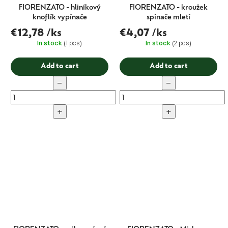
FIORENZATO - hliníkový
FIORENZATO - kroužek
knoflík vypínače
spínače mletí
€12,78
/ks
€4,07
/ks
In stock
(1 pcs)
In stock
(2 pcs)
Add to cart
Add to cart
−
−
+
+