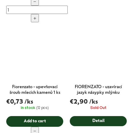
−
+
Fiorenzato - upevňovací
FIORENZATO - uzavírací
šroub mlecích kamenů 1 ks
jazyk násypky mlýnku
€0,73
/ks
€2,90
/ks
In stock
(12 pcs)
Sold Out
Detail
Add to cart
−