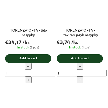
FIORENZATO - F4 - tělo
FIORENZATO - F4 -
násypky
uzavírací jazyk násypky
mlýnku
€34,17
/ks
€3,74
/ks
In stock
(2 pcs)
In stock
(1 pcs)
Add to cart
Add to cart
−
−
+
+