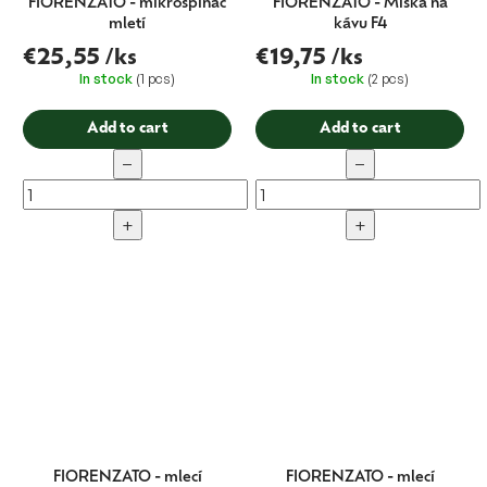
FIORENZATO - mikrospínač
FIORENZATO - Miska na
mletí
kávu F4
€25,55
/ks
€19,75
/ks
In stock
(1 pcs)
In stock
(2 pcs)
Add to cart
Add to cart
−
−
+
+
FIORENZATO - mlecí
FIORENZATO - mlecí