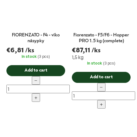
FIORENZATO - F4 - víko
Fiorenzato - F5/F6 - Hopper
násypky
PRO 1.5 kg (complete)
€6,81
/ks
€87,11
/ks
In stock
(3 pcs)
1,5 kg
In stock
(3 pcs)
Add to cart
Add to cart
−
−
+
+