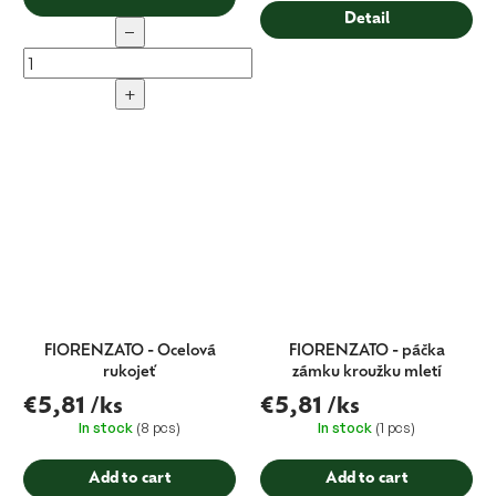
Detail
−
+
FIORENZATO - Ocelová
FIORENZATO - páčka
rukojeť
zámku kroužku mletí
€5,81
/ks
€5,81
/ks
In stock
(8 pcs)
In stock
(1 pcs)
Add to cart
Add to cart