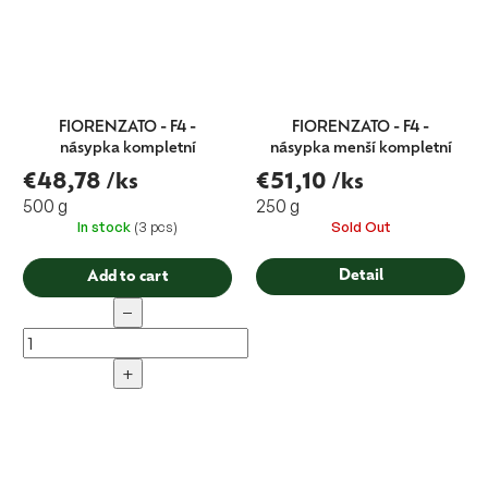
FIORENZATO - F4 -
FIORENZATO - F4 -
násypka kompletní
násypka menší kompletní
€48,78
/ks
€51,10
/ks
500 g
250 g
In stock
(3 pcs)
Sold Out
Detail
Add to cart
−
+