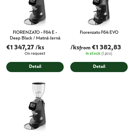
FIORENZATO - F64 E -
Fiorenzato F64 EVO
Deep Black / Matná černá
€1 347,27
/ks
/ks
€1 382,83
from
On request
In stock
(1 pcs)
Detail
Detail