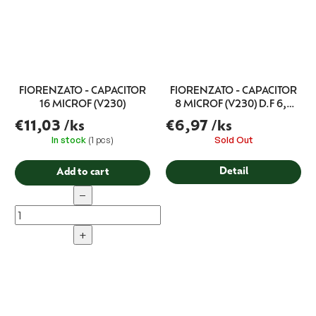
FIORENZATO - CAPACITOR
FIORENZATO - CAPACITOR
16 MICROF (V230)
8 MICROF (V230) D.F 6,3
STEEL
€11,03
/ks
€6,97
/ks
In stock
(1 pcs)
Sold Out
Detail
Add to cart
−
+