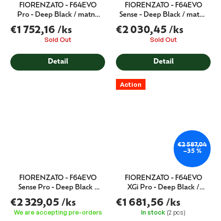
FIORENZATO - F64EVO
FIORENZATO - F64EVO
Pro - Deep Black / matná
Sense - Deep Black / matná
černá
černá
€1 752,16
/ks
€2 030,45
/ks
Sold Out
Sold Out
Detail
Detail
Action
€2 587,04
–35 %
FIORENZATO - F64EVO
FIORENZATO - F64EVO
Sense Pro - Deep Black /
XGi Pro - Deep Black /
matná černá
matná černá
€2 329,05
/ks
€1 681,56
/ks
We are accepting pre-orders
In stock
(2 pcs)