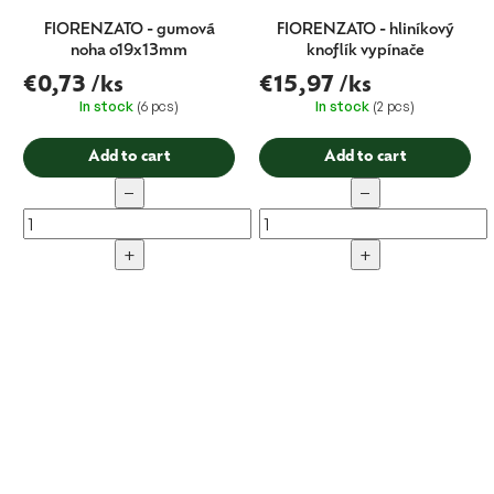
FIORENZATO - gumová
FIORENZATO - hliníkový
noha o19x13mm
knoflík vypínače
€0,73
/ks
€15,97
/ks
In stock
(6 pcs)
In stock
(2 pcs)
Add to cart
Add to cart
−
−
+
+