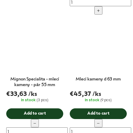
+
Mignon Specialita - mlecí
Mlecí kameny d 63 mm
kameny - pár 55 mm
€33,63
/ks
€45,37
/ks
In stock
(3 pcs)
In stock
(9 pcs)
Add to cart
Add to cart
−
−