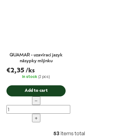
QUAMAR - uzavírací jazyk
násypky mlýnku
€2,35
/ks
In stock
(2 pcs)
Add to cart
−
+
53
items total
L