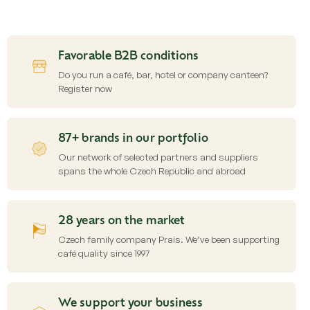
i
s
t
i
Favorable B2B conditions
n
g
Do you run a café, bar, hotel or company canteen?
c
Register now
o
n
t
87+ brands in our portfolio
r
o
Our network of selected partners and suppliers
l
spans the whole Czech Republic and abroad
s
28 years on the market
Czech family company Prais. We’ve been supporting
café quality since 1997
We support your business