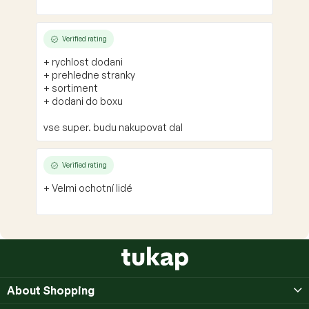
Verified rating
+ rychlost dodani
+ prehledne stranky
+ sortiment
+ dodani do boxu
vse super. budu nakupovat dal
Verified rating
+ Velmi ochotní lidé
F
o
o
About Shopping
t
e