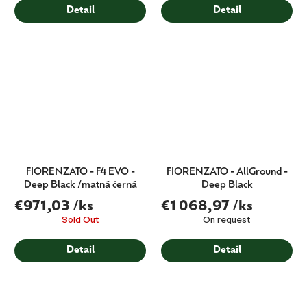
Detail
Detail
FIORENZATO - F4 EVO -
FIORENZATO - AllGround -
Deep Black /matná černá
Deep Black
€971,03
/ks
€1 068,97
/ks
Sold Out
On request
Detail
Detail