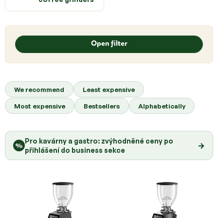
L
i
Open filter
s
t
o
P
f
r
We recommend
Least expensive
p
o
r
Most expensive
Bestsellers
Alphabetically
d
o
u
d
c
u
Pro kavárny a gastro: zvýhodněné ceny po
t
→
%
c
přihlášení do business sekce
s
t
o
s
r
t
i
n
g