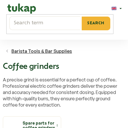
Skip
to
content
SEARCH
Barista Tools & Bar Supplies
Coffee grinders
A precise grind is essential for a perfect cup of coffee.
Professional electric coffee grinders deliver the power
and accuracy needed for consistent dosing. Equipped
with high-quality burrs, they ensure perfectly ground
coffee for every extraction.
Spare parts for
coffee grinders