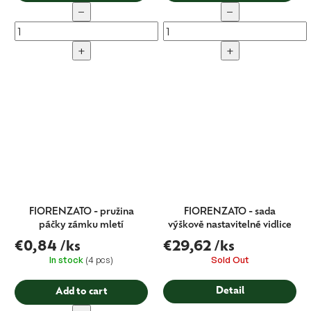
−
−
+
+
FIORENZATO - pružina
FIORENZATO - sada
páčky zámku mletí
výškově nastavitelné vidlice
€0,84
/ks
€29,62
/ks
In stock
(4 pcs)
Sold Out
Detail
Add to cart