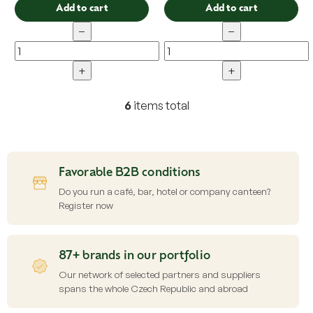
Add to cart
Add to cart
−
−
+
+
6
items total
L
i
s
t
i
Favorable B2B conditions
n
g
Do you run a café, bar, hotel or company canteen?
c
Register now
o
n
t
87+ brands in our portfolio
r
o
Our network of selected partners and suppliers
l
spans the whole Czech Republic and abroad
s