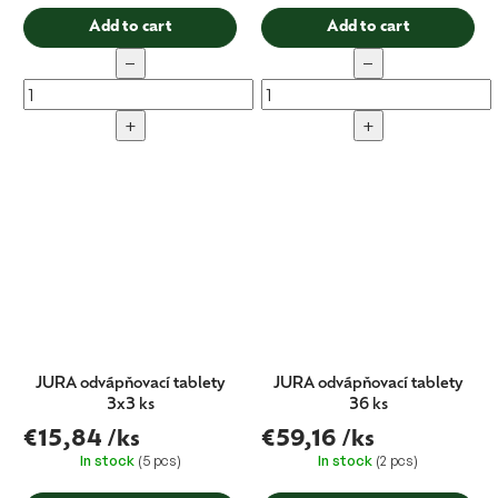
Add to cart
Add to cart
−
−
+
+
JURA odvápňovací tablety
JURA odvápňovací tablety
3x3 ks
36 ks
€15,84
/ks
€59,16
/ks
In stock
(5 pcs)
In stock
(2 pcs)