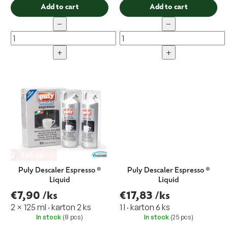
Add to cart
Add to cart
−
−
+
+
Puly Descaler Espresso ®
Puly Descaler Espresso ®
Liquid
Liquid
€7,90
/ks
€17,83
/ks
2 × 125 ml · karton 2 ks
1 l · karton 6 ks
In stock
(8 pcs)
In stock
(25 pcs)