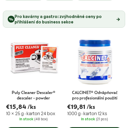
o
u
d
c
u
Pro kavárny a gastro: zvýhodněné ceny po
t
→
%
c
přihlášení do business sekce
s
t
o
s
r
t
i
n
g
Puly Cleaner Descaler®
CALCINET® Odvápňovač
descaler - powder
pro profesionální použití
€15,84
/ks
€19,81
/ks
10 × 25 g · karton 24 box
1000 g · karton 12 ks
In stock
(48 box)
In stock
(21 pcs)