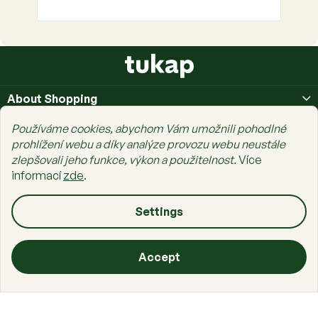
F
o
o
About Shopping
t
e
About Us
Používáme cookies, abychom Vám umožnili pohodlné
r
prohlížení webu a díky analýze provozu webu neustále
Prais Family
zlepšovali jeho funkce, výkon a použitelnost.
Více
informací
zde
.
Settings
Copyright 2026
tukap.cz
. All rights reserved.
Edit cookie settings
Created by Shoptet Premium
Accept
Home
Categories
Cart
List
Sign in