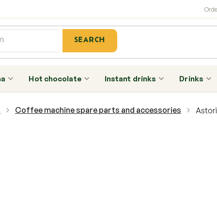
SEARCH
ha
Hot chocolate
Instant drinks
Drinks
s
Coffee machine spare parts and accessories
Astori