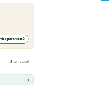
t více parametrů
2
items total
→