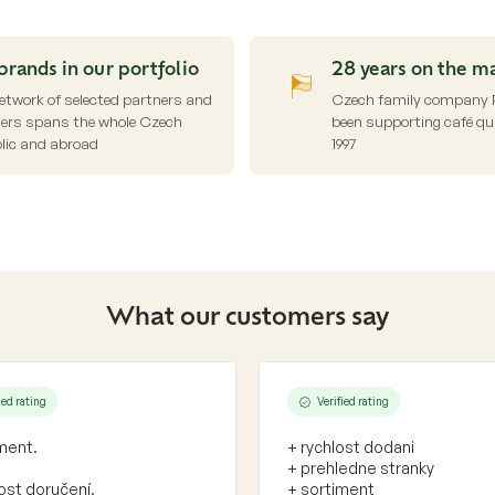
i
s
t
i
brands in our portfolio
28 years on the m
n
etwork of selected partners and
Czech family company P
g
iers spans the whole Czech
been supporting café qua
c
lic and abroad
1997
o
n
t
r
o
l
s
What our customers say
ied rating
Verified rating
ment.
+ rychlost dodani
+ prehledne stranky
ost doručení.
+ sortiment