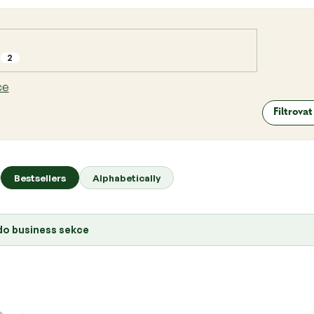
2
ce
Filtrova
Bestsellers
Alphabetically
 do business sekce