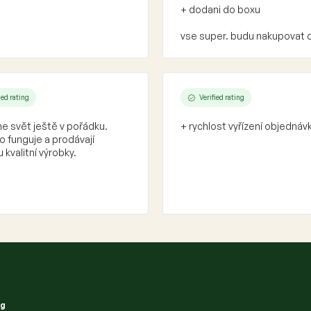
+ dodani do boxu
vse super. budu nakupovat 
ied rating
Verified rating
e svět ještě v pořádku.
+ rychlost vyřízení objednáv
 funguje a prodávají
 kvalitní výrobky.
ng