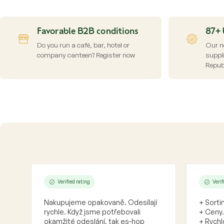
Favorable B2B conditions
87+ 
Do you run a café, bar, hotel or
Our n
company canteen? Register now
suppl
Repub
Verified rating
Verif
Nakupujeme opakovaně. Odesílají
+ Sorti
rychle. Když jsme potřebovali
+ Ceny.
okamžité odeslání, tak es-hop
+ Rychl