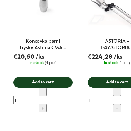
t
i
n
g
Koncovka parní
ASTORIA -
trysky Astoria CMA -
P4Y/GLORIA 
Core200
Autosteamer k
€20,60
/ks
€224,28
/ks
In stock
(4 pcs)
In stock
(1 pcs)
Add to cart
Add to cart
−
−
+
+