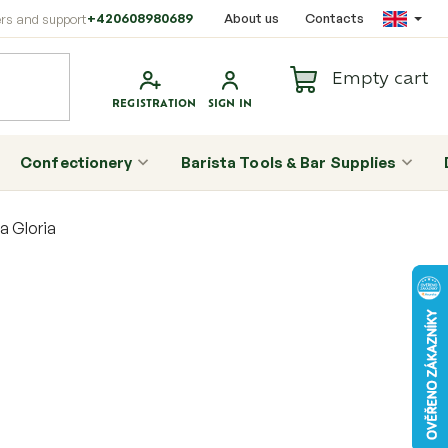
+420608980689
About us
Contacts
Empty cart
Shopping
cart
Confectionery
Barista Tools & Bar Supplies
a Gloria
S
i
d
e
b
a
r