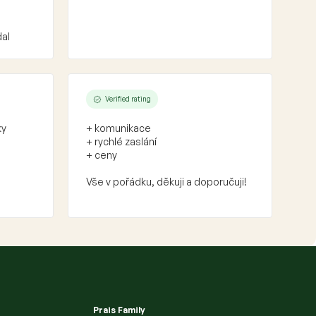
dal
Verified rating
ky
+ komunikace
+ rychlé zaslání
+ ceny
Vše v pořádku, děkuji a doporučuji!
Prais Family