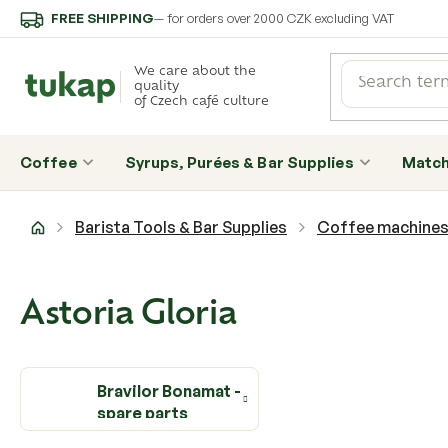
Skip
FREE SHIPPING
— for orders over 2000 CZK excluding VAT
to
content
We care about the
quality
of Czech café culture
Coffee
Syrups, Purées & Bar Supplies
Matc
Home
Barista Tools & Bar Supplies
Coffee machine
Astoria Gloria
Bravilor Bonamat -
spare parts