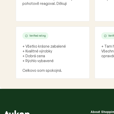
pohotově reagoval. Děkuji
Verified rating
Verif
+ Všetko krásne zabalené
+ Tam h
+ Kvalitné výrobky
Všechno
+ Dobrá cena
opravdu
+ Rýchlo vybavené
Celkovo som spokojná.
F
o
o
t
About Shoppi
e