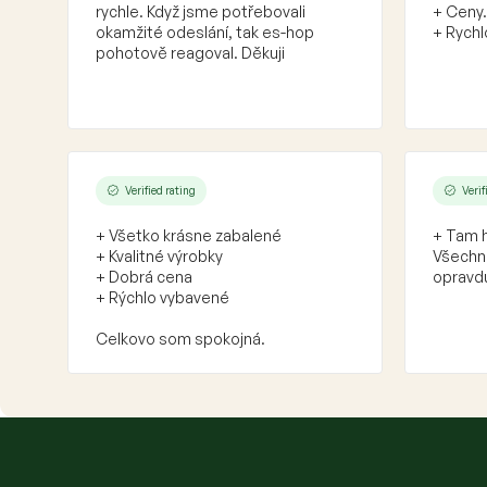
rychle. Když jsme potřebovali
+ Ceny.
okamžité odeslání, tak es-hop
+ Rychl
pohotově reagoval. Děkuji
Verified rating
Verif
+ Všetko krásne zabalené
+ Tam h
+ Kvalitné výrobky
Všechno
+ Dobrá cena
opravdu
+ Rýchlo vybavené
Celkovo som spokojná.
F
o
o