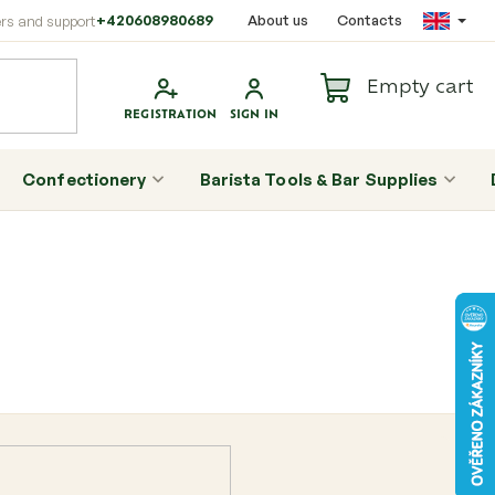
+420608980689
About us
Contacts
Empty cart
Shopping
cart
Confectionery
Barista Tools & Bar Supplies