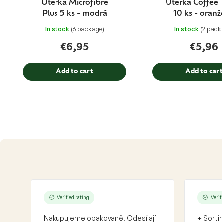
u
Utěrka Microfibre
Utěrka Coffee 
c
Plus 5 ks - modrá
10 ks - oran
t
In stock
(6 package)
In stock
(2 pack
s
€6,95
€5,96
Add to cart
Add to car
Verified rating
Verif
Nakupujeme opakovaně. Odesílají
+ Sorti