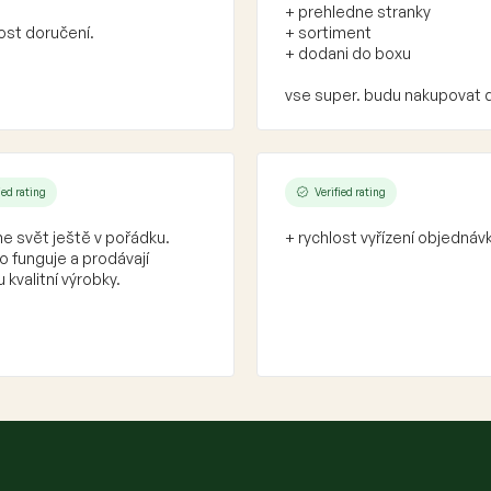
+ prehledne stranky
l
ost doručení.
+ sortiment
s
+ dodani do boxu
vse super. budu nakupovat 
ied rating
Verified rating
e svět ještě v pořádku.
+ rychlost vyřízení objednáv
 funguje a prodávají
 kvalitní výrobky.