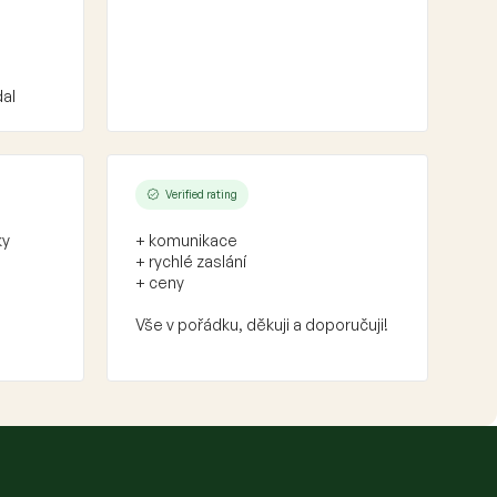
dal
Verified rating
ky
+ komunikace
+ rychlé zaslání
+ ceny
Vše v pořádku, děkuji a doporučuji!