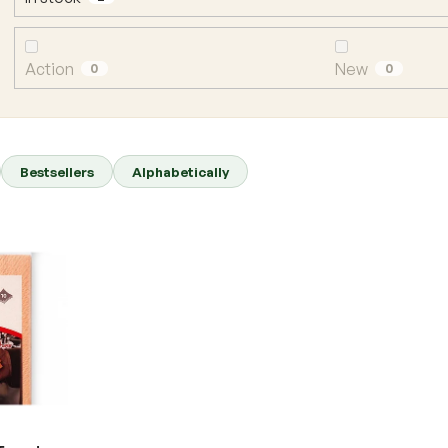
Action
New
0
0
Bestsellers
Alphabetically