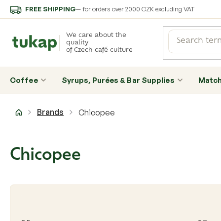
Skip
FREE SHIPPING
— for orders over 2000 CZK excluding VAT
to
content
We care about the
quality
of Czech café culture
Coffee
Syrups, Purées & Bar Supplies
Matc
Home
Brands
Chicopee
Chicopee