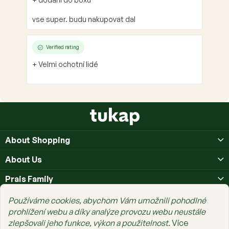
vse super. budu nakupovat dal
Verified rating
+ Velmi ochotní lidé
F
o
o
About Shopping
t
e
About Us
r
Prais Family
Používáme cookies, abychom Vám umožnili pohodlné
prohlížení webu a díky analýze provozu webu neustále
zlepšovali jeho funkce, výkon a použitelnost.
Více