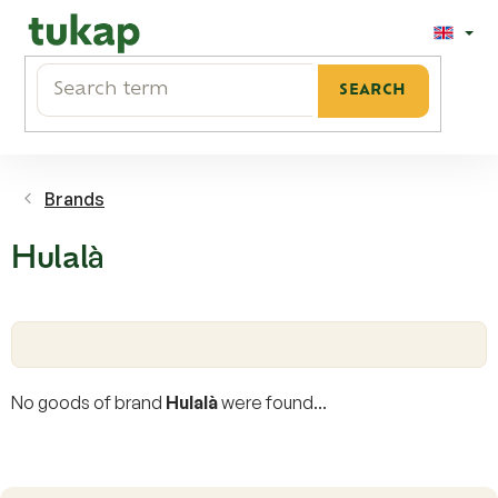
Skip
to
content
SEARCH
Brands
Hulalà
No goods of brand
Hulalà
were found...