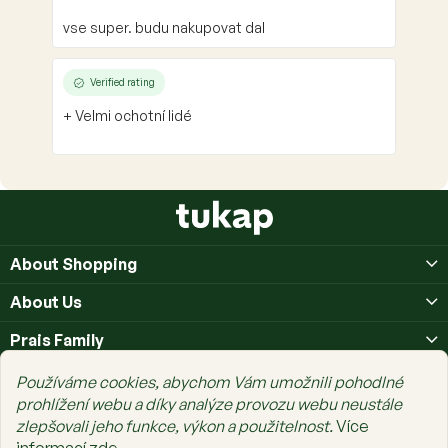
vse super. budu nakupovat dal
Verified rating
+ Velmi ochotní lidé
F
o
o
About Shopping
t
e
About Us
r
Prais Family
Používáme cookies, abychom Vám umožnili pohodlné
prohlížení webu a díky analýze provozu webu neustále
zlepšovali jeho funkce, výkon a použitelnost.
Více