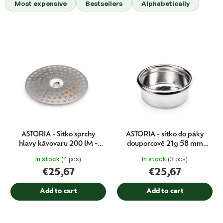
Most expensive
Bestsellers
Alphabetically
d
u
c
L
t
i
s
s
o
t
r
o
t
f
i
p
n
r
g
o
d
ASTORIA - Sítko sprchy
ASTORIA - sítko do páky
u
hlavy kávovaru 200 IM -
douporcové 21g 58 mm
c
STORM
STORM
In stock
(4 pcs)
In stock
(3 pcs)
t
€25,67
€25,67
s
Add to cart
Add to cart