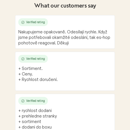
g
What our customers say
c
o
n
Verified rating
t
Nakupujeme opakovaně. Odesílají rychle. Když
r
jsme potřebovali okamžité odeslání, tak es-hop
o
pohotově reagoval. Děkuji
l
s
Verified rating
+ Sortiment.
+ Ceny.
+ Rychlost doručení.
Verified rating
+ rychlost dodani
+ prehledne stranky
+ sortiment
+ dodani do boxu