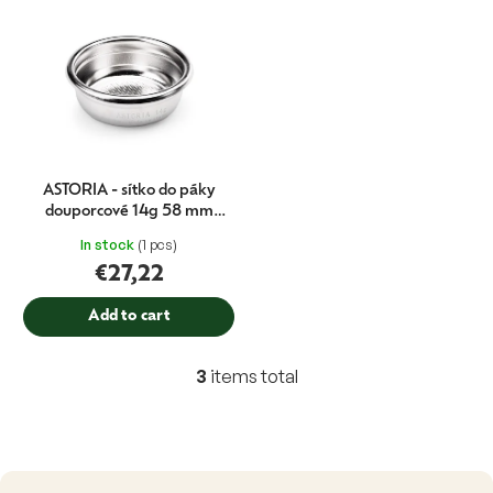
ASTORIA - sítko do páky
douporcové 14g 58 mm
STORM
In stock
(1 pcs)
€27,22
Add to cart
3
items total
L
i
s
t
i
n