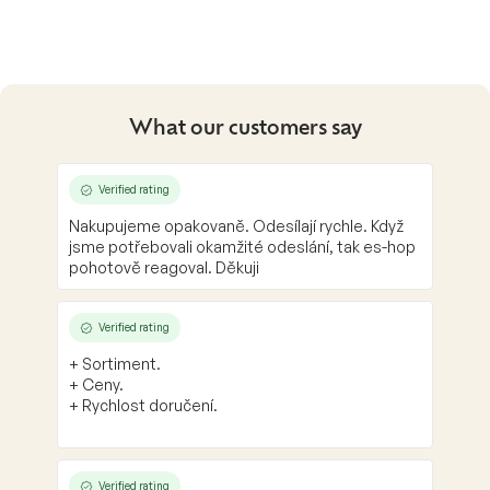
i
s
t
i
n
g
What our customers say
c
o
n
Verified rating
t
Nakupujeme opakovaně. Odesílají rychle. Když
r
jsme potřebovali okamžité odeslání, tak es-hop
o
pohotově reagoval. Děkuji
l
s
Verified rating
+ Sortiment.
+ Ceny.
+ Rychlost doručení.
Verified rating