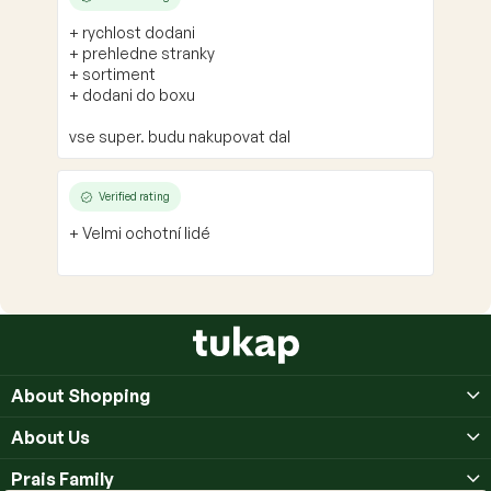
+ rychlost dodani
+ prehledne stranky
+ sortiment
+ dodani do boxu
vse super. budu nakupovat dal
Verified rating
+ Velmi ochotní lidé
F
o
o
About Shopping
t
e
About Us
r
Prais Family