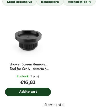
Most expensive
Bestsellers
Alphabetically
d
u
c
L
t
i
s
s
o
t
r
o
t
f
i
p
n
r
g
o
d
Shower Screen Removal
u
Tool for CMA - Astoria /
c
Wega
In stock
(3 pcs)
t
€16,82
s
Add to cart
1
items total
L